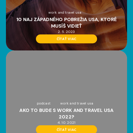
work and travel usa
10 NAJ ZÁPADNÉHO POBREŽIA USA, KTORÉ
MUSÍŠ VIDIEŤ
2. 5. 2023
ČÍTAŤ VIAC
podcast
work and travel usa
AKO TO BUDE S WORK AND TRAVEL USA
2022?
4. 10. 2021
ČÍTAŤ VIAC