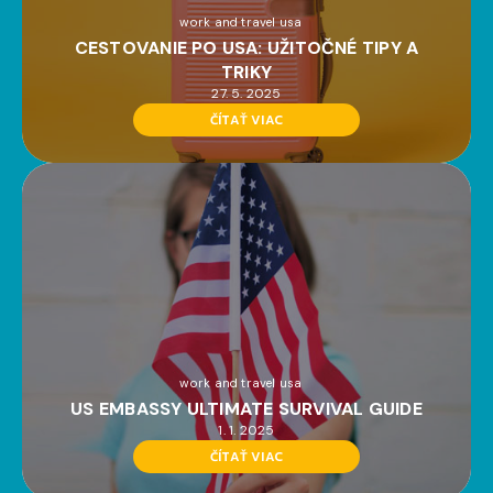
work and travel usa
CESTOVANIE PO USA: UŽITOČNÉ TIPY A
TRIKY
27. 5. 2025
ČÍTAŤ VIAC
work and travel usa
US EMBASSY ULTIMATE SURVIVAL GUIDE
1. 1. 2025
ČÍTAŤ VIAC