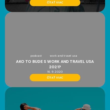
ČÍTAŤ VIAC
podcast
work and travel usa
AKO TO BUDE S WORK AND TRAVEL USA
2021?
16. 9. 2020
ČÍTAŤ VIAC