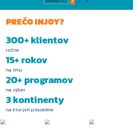
1
2
»
Stránka 1 z 2
PREČO INJOY?
300+ klientov
ročne
15+ rokov
na trhu
20+ programov
na výber
3 kontinenty
na ktorých pôsobíme