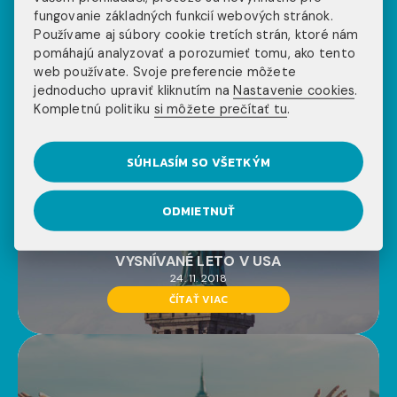
10. 3. 2019
fungovanie základných funkcií webových stránok.
ČÍTAŤ VIAC
Používame aj súbory cookie tretích strán, ktoré nám
pomáhajú analyzovať a porozumieť tomu, ako tento
web používate. Svoje preferencie môžete
jednoducho upraviť kliknutím na
Nastavenie cookies
.
Kompletnú politiku
si môžete prečítať tu
.
SÚHLASÍM SO VŠETKÝM
ODMIETNUŤ
work and travel usa
6+1 TIPOV A RÁD AKO NAŠETRIŤ NA SVOJE
VYSNÍVANÉ LETO V USA
24. 11. 2018
ČÍTAŤ VIAC