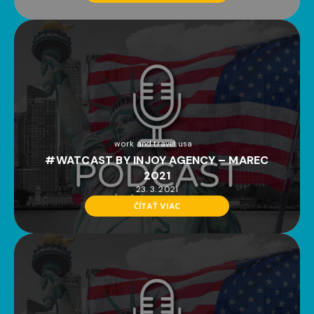
work and travel usa
#WATCAST BY INJOY AGENCY – MAREC
2021
23. 3. 2021
ČÍTAŤ VIAC