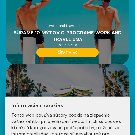
work and travel usa
BÚRAME 10 MÝTOV O PROGRAME WORK AND
TRAVEL USA
20. 4. 2019
ČÍTAŤ VIAC
Informácie o cookies
Tento web používa súbory cookie na zlepšenie
work and travel usa
vášho zážitku pri prehliadaní webu. Z nich sú cookies,
WELCOME TO MIAMI – INJOY TURISTICKÝ
ktoré sú kategorizované podľa potreby, uložené vo
SPRIEVODCA
vašom prehliadači, pretože sú nevyhnutné pre