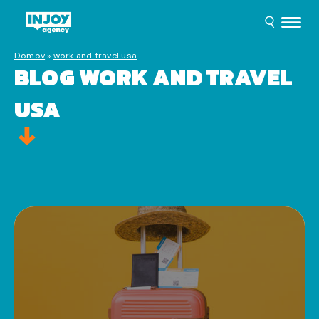
Domov
»
work and travel usa
BLOG WORK AND TRAVEL
USA