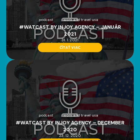
podcast
work and travel usa
#WATCAST BY INJOY AGENCY – JANUÁR
2021
31. 1. 2021
ČÍTAŤ VIAC
podcast
work and travel usa
#WATCAST BY INJOY AGENCY – DECEMBER
2020
23. 12. 2020