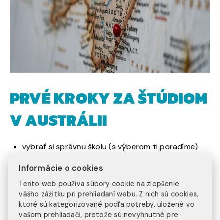
PRVÉ KROKY ZA ŠTÚDIOM
V AUSTRÁLII
vybrať si správnu školu (s výberom ti poradíme)
rozhodnúť sa, na akú dlhú dobu chceš vycestovať
Informácie o cookies
absolvovať zápis a uhradiť prvú splátku školného a
poistenie
Tento web používa súbory cookie na zlepšenie
spracovať a pripraviť podklady na žiadosť o
vášho zážitku pri prehliadaní webu. Z nich sú cookies,
študentské vízum
ktoré sú kategorizované podľa potreby, uložené vo
zaplatiť vízový poplatok austrálskym úradom
vašom prehliadači, pretože sú nevyhnutné pre