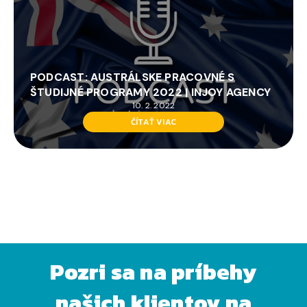
PODCAST: AUSTRÁLSKE PRACOVNÉ S
ŠTUDIJNÉ PROGRAMY 2022 | INJOY AGENCY
10. 2. 2022
ČÍTAŤ VIAC
VIAC ČLÁNKOV
Pozri sa na príbehy
našich klientov na