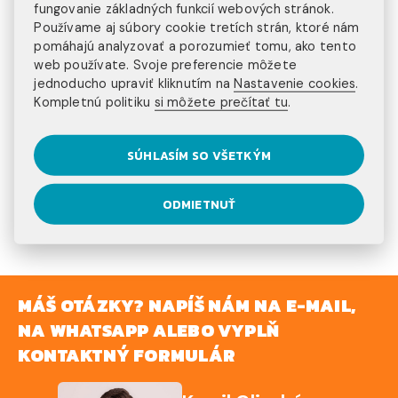
1000€
fungovanie základných funkcií webových stránok.
Používame aj súbory cookie tretích strán, ktoré nám
pomáhajú analyzovať a porozumieť tomu, ako tento
web používate. Svoje preferencie môžete
DÁ SA PRACOVAŤ V
jednoducho upraviť kliknutím na
Nastavenie cookies
.
Kompletnú politiku
si môžete prečítať tu
.
AUSTRÁLII AJ BEZ
ŠTÚDIA?
SÚHLASÍM SO VŠETKÝM
ODMIETNUŤ
Áno, pozri si program
Práca v Austrálii – Work and
Holiday Australia
MÁŠ OTÁZKY? NAPÍŠ NÁM NA E-MAIL,
NA WHATSAPP ALEBO VYPLŇ
KONTAKTNÝ FORMULÁR