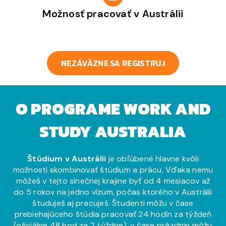
Možnosť pracovať v Austrálii
NEZÁVÄZNE SA REGISTRUJ
O PROGRAME WORK AND
STUDY AUSTRALIA
Štúdium v Austrálii
je obľúbené hlavne kvôli
možnosti skombinovať štúdium a prácu. Vďaka nemu
môžeš v tejto slnečnej krajine byť od 4 mesiacov až
do 5 rokov na jedno vízum, počas ktorého v Austrálii
študuješ aj pracuješ. Študenti môžu v čase
prebiehajúceho štúdia pracovať 24 hodín za týždeň
(oficiálne 48 hod za 2 týždne), v čase prázdnin môžu