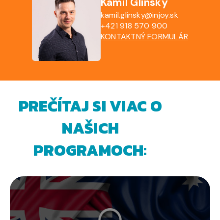
Kamil Glinský
kamil.glinsky@injoy.sk
+421 918 570 900
KONTAKTNÝ FORMULÁR
PREČÍTAJ SI VIAC O
NAŠICH
PROGRAMOCH: