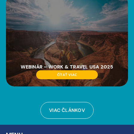
WEBINÁR – WORK & TRAVEL USA 2025
ČÍTAŤ VIAC
VIAC ČLÁNKOV