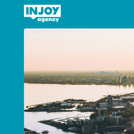
Domov
»
Práca a štúdium v Kanade