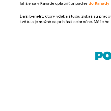
ľahšie sa v Kanade uplatniť prípadne
do Kanady 
Ďalší benefit, ktorý vďaka štúdiu získaš sú prac
kvótu a je možné sa prihlásiť celoročne. Môže h
PO