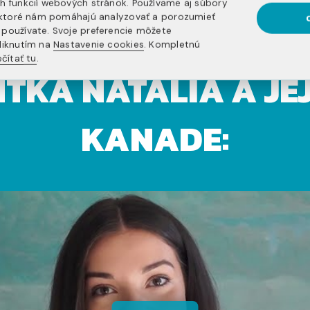
h funkcií webových stránok. Používame aj súbory
, ktoré nám pomáhajú analyzovať a porozumieť
používate. Svoje preferencie môžete
liknutím na
Nastavenie cookies
. Kompletnú
čítať tu
.
TKA NATÁLIA A JE
KANADE: