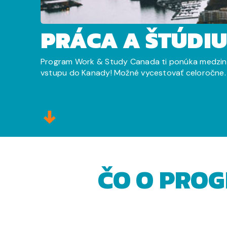
PRÁCA A ŠTÚDI
Program Work & Study Canada ti ponúka medziná
vstupu do Kanady! Možné vycestovať celoročne. 
ČO O PROG