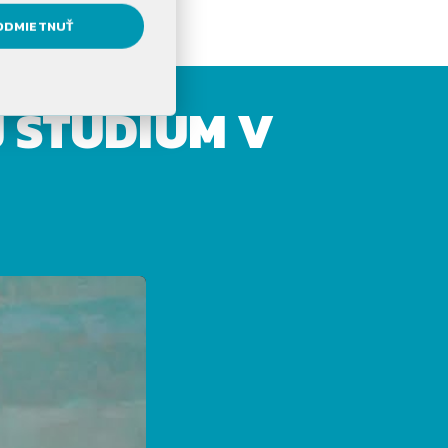
ODMIETNUŤ
J ŠTÚDIUM V