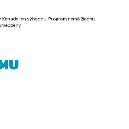
ce v Kanade len výhodou. Program nemá žiadnu
obmedzený.
AMU