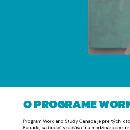
O PROGRAME WORK
Program Work and Study Canada je pre tých, ktorí
Kanade, sa budeš vzdelávať na medzinárodnej úro