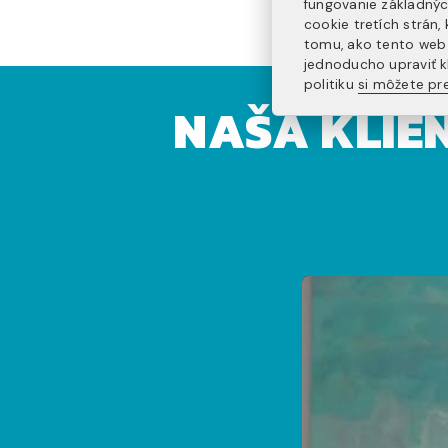
fungovanie základnýc
cookie tretích strán
tomu, ako tento web 
jednoducho upraviť k
politiku
si môžete pre
NAŠA KLIEN