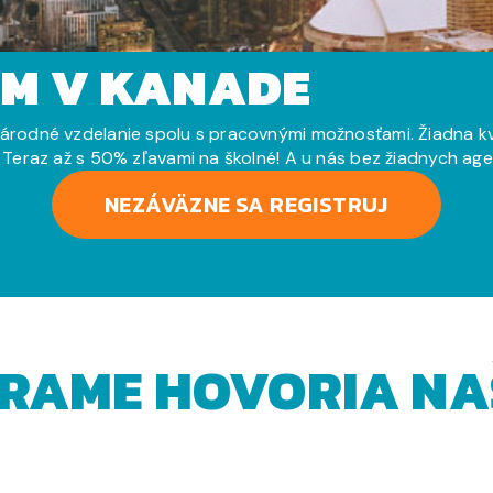
UM V KANADE
rodné vzdelanie spolu s pracovnými možnosťami. Žiadna k
Teraz až s 50% zľavami na školné! A u nás bez žiadnych ag
NEZÁVÄZNE SA REGISTRUJ
RAME HOVORIA NAŠ