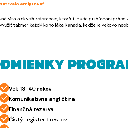
natrvalo emigrovať
.
ovné víza a skvelá referencia, ktorá ti bude pri hľadaní prá
o využiť takmer každý koho láka Kanada, keďže je vekovo ne
DMIENKY PROGR
Vek 18-40 rokov
Komunikatívna angličtina
Finančná rezerva
Čistý register trestov