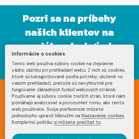
Pozri sa na príbehy
našich klientov na
sociálnych sieťach
Informácie o cookies
Tento web používa súbory cookie na zlepšenie
vášho zážitku pri prehliadaní webu. Z nich sú cookies,
ktoré sú kategorizované podľa potreby, uložené vo
vašom prehliadači, pretože sú nevyhnutné pre
fungovanie základných funkcií webových stránok.
Používame aj súbory cookie tretích strán, ktoré nám
pomáhajú analyzovať a porozumieť tomu, ako tento
web používate. Svoje preferencie môžete
UŽ VIEŠ, AKÝ
jednoducho upraviť kliknutím na
Nastavenie cookies
.
Kompletnú politiku
si môžete prečítať tu
.
PROGRAM ZVOLIŤ?