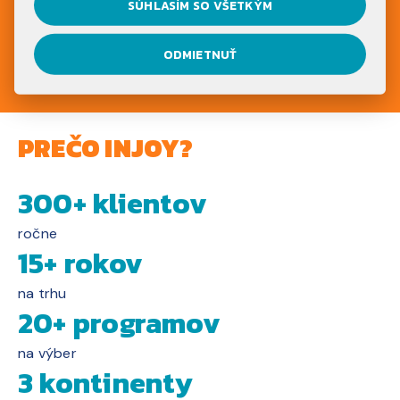
SÚHLASÍM SO VŠETKÝM
NEZÁVÄZNE SA REGISTRUJ
ODMIETNUŤ
PREČO INJOY?
300+ klientov
ročne
15+ rokov
na trhu
20+ programov
na výber
3 kontinenty