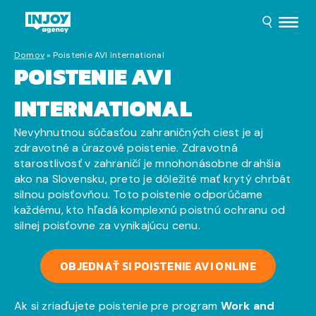
Domov
»
Poistenie AVI International
POISTENIE AVI
INTERNATIONAL
Nevyhnutnou súčasťou zahraničných ciest je aj
zdravotné a úrazové poistenie. Zdravotná
starostlivosť v zahraničí je mnohonásobne drahšia
ako na Slovensku, preto je dôležité mať krytý chrbát
silnou poisťovňou. Toto poistenie odporúčame
každému, kto hľadá komplexnú poistnú ochranu od
silnej poisťovne za vynikajúcu cenu.
OBJEDNAŤ SI POISTENIE AVI ONLINE
Ak si zriaďujete poistenie pre program
Work and