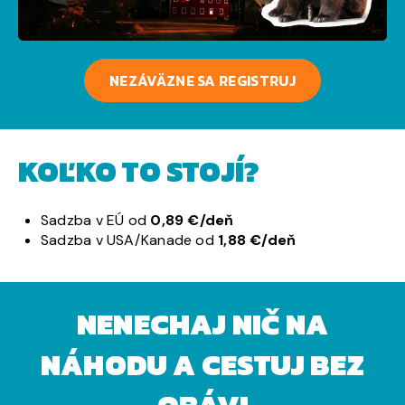
NEZÁVÄZNE SA REGISTRUJ
KOĽKO TO STOJÍ?
Sadzba v EÚ od
0,89 €/deň
Sadzba v USA/Kanade od
1,88 €/deň
NENECHAJ NIČ NA
NÁHODU A CESTUJ BEZ