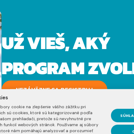
UŽ VIEŠ, AKÝ
PROGRAM ZVOL
NEZÁVÄZNE SA REGISTRUJ
kies
bory cookie na zlepšenie vášho zážitku pri
nich sú cookies, ktoré sú kategorizované podľa
SÚHLA
vašom prehliadači, pretože sú nevyhnutné pre
h funkcií webových stránok. Používame aj súbory
, ktoré nám pomáhajú analyzovať a porozumieť