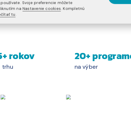
používate. Svoje preferencie môžete
liknutím na
Nastavenie cookies
. Kompletnú
čítať tu
.
5+ rokov
20+ program
 trhu
na výber