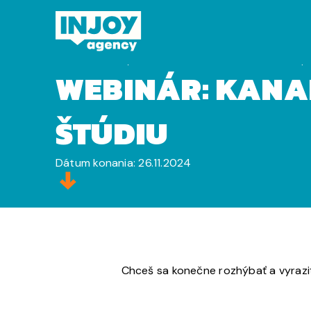
Domov
»
Eventy
»
Webinár: Kanada vs. Austrália – o pr
WEBINÁR: KANAD
ŠTÚDIU
Dátum konania: 26.11.2024
Chceš sa konečne rozhýbať a vyraziť 