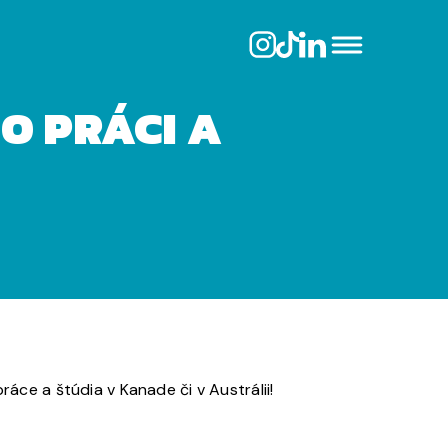
O PRÁCI A
áce a štúdia v Kanade či v Austrálii!