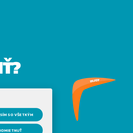
IŤ?
SÍM SO VŠETKÝM
ODMIETNUŤ