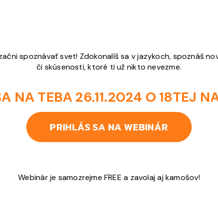
čni spoznávať svet! Zdokonalíš sa v jazykoch, spoznáš nové 
či skúsenosti, ktoré ti už nikto nevezme.
A NA TEBA 26.11.2024 O 18TEJ 
PRIHLÁS SA NA WEBINÁR
Webinár je samozrejme FREE a zavolaj aj kamošov!