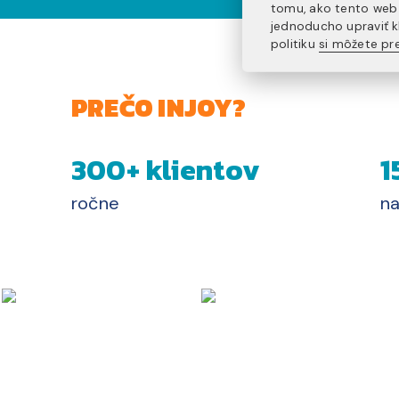
tomu, ako tento web 
jednoducho upraviť k
politiku
si môžete pre
PREČO INJOY?
300+ klientov
1
ročne
na