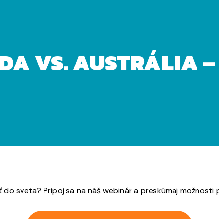
áci a štúdiu
A VS. AUSTRÁLIA – 
do sveta? Pripoj sa na náš webinár a preskúmaj možnosti pr