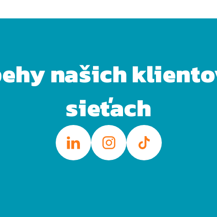
behy našich klient
sieťach