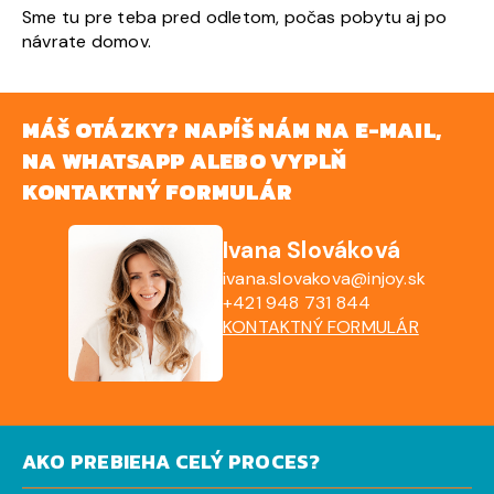
Sme tu pre teba pred odletom, počas pobytu aj po
návrate domov.
MÁŠ OTÁZKY? NAPÍŠ NÁM NA E-MAIL,
NA WHATSAPP ALEBO VYPLŇ
KONTAKTNÝ FORMULÁR
Ivana Slováková
ivana.slovakova@injoy.sk
+421 948 731 844
KONTAKTNÝ FORMULÁR
AKO PREBIEHA CELÝ PROCES?