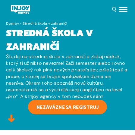
Domov
»
Stredná škola v zahraničí
STREDNÁ ŠKOLA V
ZAHRANIČÍ
Študuj na strednej škole v zahraničí a získaj náskok,
ktorý ti už nikto nevezme! Zaži semester alebo rovno
celý školský rok plný nových priateľstiev, príležitostí a
praxe, o ktorej sa tvojim spolužiakom doma ani
nesníva. Okrem toho spoznáš novú kultúru,
osamostatníš sa a vystrelíš svoju angličtinu na level
„pro“. A s Injoy agency v tom nebudeš sám!
NEZÁVÄZNE SA REGISTRUJ