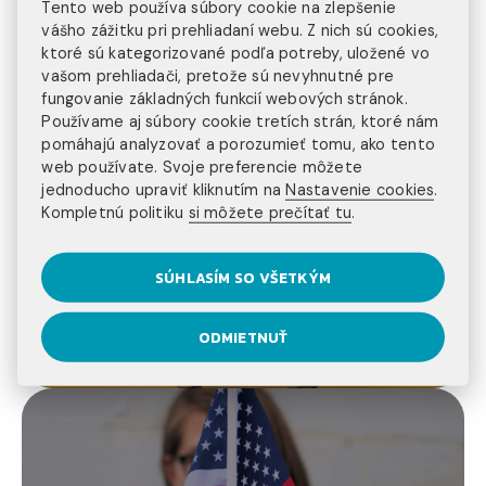
Tento web používa súbory cookie na zlepšenie
vášho zážitku pri prehliadaní webu. Z nich sú cookies,
ktoré sú kategorizované podľa potreby, uložené vo
vašom prehliadači, pretože sú nevyhnutné pre
fungovanie základných funkcií webových stránok.
Používame aj súbory cookie tretích strán, ktoré nám
pomáhajú analyzovať a porozumieť tomu, ako tento
web používate. Svoje preferencie môžete
jednoducho upraviť kliknutím na
Nastavenie cookies
.
Kompletnú politiku
si môžete prečítať tu
.
work and travel usa
CESTOVANIE PO USA: UŽITOČNÉ TIPY A
SÚHLASÍM SO VŠETKÝM
TRIKY
27. 5. 2025
ODMIETNUŤ
ČÍTAŤ VIAC