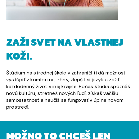
ZAŽI SVET NA VLASTNEJ
KOŽI.
Štúdium na strednej škole v zahraničí ti dá možnosť
vystúpiť z komfortnej zóny, zlepšiť si jazyk a zažiť
každodenný život v inej krajine. Počas štúdia spoznáš
novú kultúru, stretneš nových ľudí, získaš väčšiu
samostatnosť a naučíš sa fungovať v úplne novom
prostredí.
MOŽNO TO CHCEŠ LEN