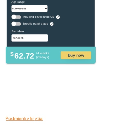
Age range
Including travel in the US
?
Specific travel dates
?
Start date
$
62.72
/ 4 weeks
Buy now
(28 days)
Podmienky krytia