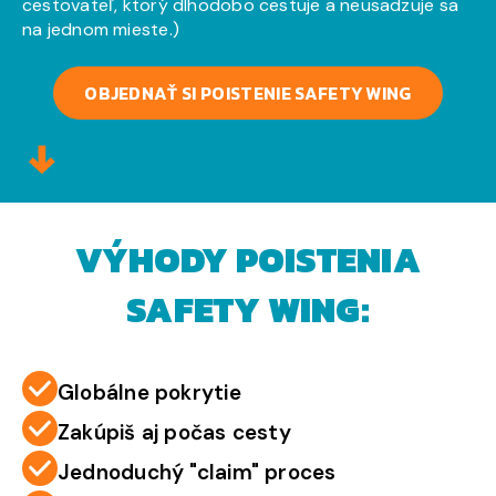
cestovateľ, ktorý dlhodobo cestuje a neusadzuje sa
na jednom mieste.)
OBJEDNAŤ SI POISTENIE SAFETY WING
VÝHODY POISTENIA
SAFETY WING:
Globálne pokrytie
Zakúpiš aj počas cesty
Jednoduchý "claim" proces