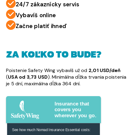
24/7 zákaznícky servis
Vybavíš online
Začne platiť ihneď
ZA KOĽKO TO BUDE?
Poistenie Safety Wing vybavíš už od
2,01 USD/deň
(
USA od 3,73 USD
). Minimálna dĺžka trvania poistenia
je 5 dní, maximálna dĺžka 364 dní.
Insurance that
covers you
wherever you go.
See how much Nomad Insurance Essential costs: