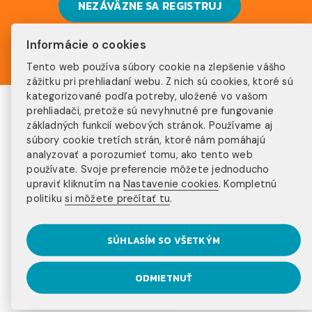
NEZÁVÄZNE SA REGISTRUJ
Informácie o cookies
Tento web používa súbory cookie na zlepšenie vášho
zážitku pri prehliadaní webu. Z nich sú cookies, ktoré sú
kategorizované podľa potreby, uložené vo vašom
PREČO INJOY?
prehliadači, pretože sú nevyhnutné pre fungovanie
základných funkcií webových stránok. Používame aj
súbory cookie tretích strán, ktoré nám pomáhajú
300+ klientov
analyzovať a porozumieť tomu, ako tento web
používate. Svoje preferencie môžete jednoducho
ročne
upraviť kliknutím na
Nastavenie cookies
. Kompletnú
15+ rokov
politiku
si môžete prečítať tu
.
na trhu
20+ programov
SÚHLASÍM SO VŠETKÝM
na výber
ODMIETNUŤ
3 kontinenty