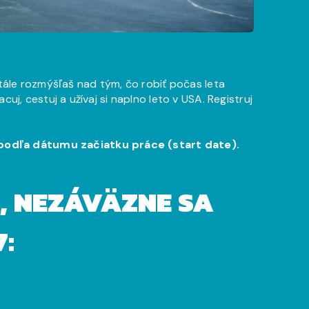
tále rozmýšľaš nad tým, čo robiť počas leta
j, cestuj a užívaj si naplno leto v USA. Registruj
podľa dátumu začiatku práce (start date).
, NEZÁVÄZNE SA
7: