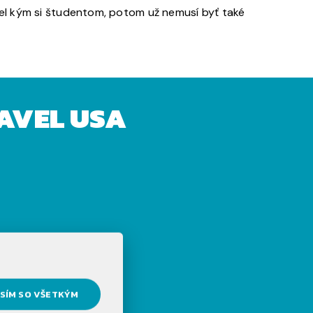
el kým si študentom, potom už nemusí byť také
AVEL USA
 jeseň)
SÍM SO VŠETKÝM