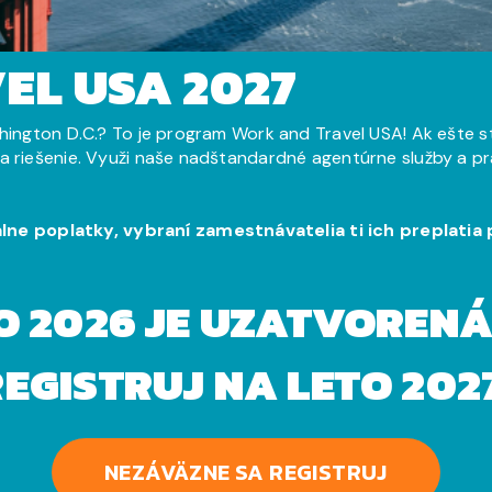
EL USA 2027
shington D.C.? To je program Work and Travel USA! Ak ešte s
 riešenie. Využi naše nadštandardné agentúrne služby a pracu
e poplatky, vybraní zamestnávatelia ti ich preplatia 
O 2026 JE UZATVORENÁ
EGISTRUJ NA LETO 202
NEZÁVÄZNE SA REGISTRUJ