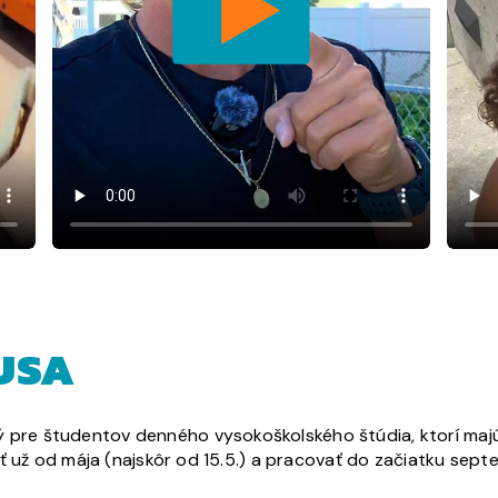
USA
e študentov denného vysokoškolského štúdia, ktorí majú ch
ť už od mája (najskôr od 15.5.) a pracovať do začiatku septe