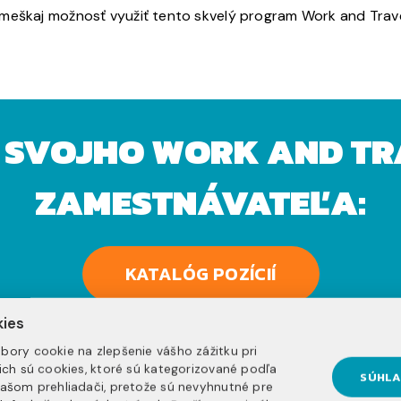
emeškaj možnosť využiť tento skvelý program Work and Trav
I SVOJHO WORK AND TR
ZAMESTNÁVATEĽA:
KATALÓG POZÍCIÍ
kies
do katalógu na leto 2027 budeme postupne otvárať opäť na
bory cookie na zlepšenie vášho zážitku pri
nich sú cookies, ktoré sú kategorizované podľa
SÚHLA
vašom prehliadači, pretože sú nevyhnutné pre