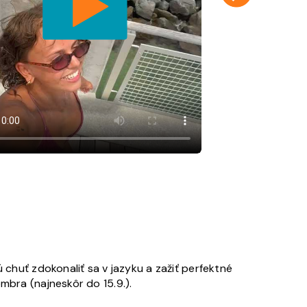
uť zdokonaliť sa v jazyku a zažiť perfektné
mbra (najneskôr do 15.9.).