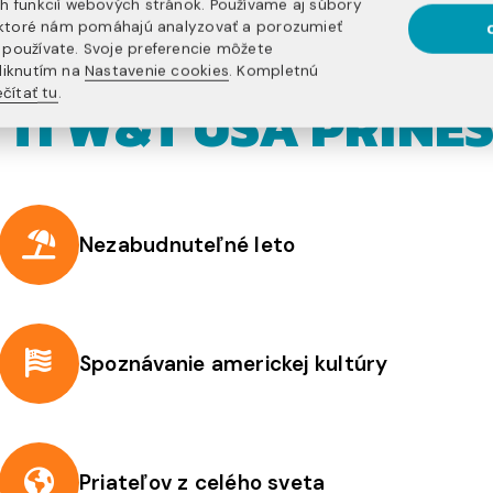
h funkcií webových stránok. Používame aj súbory
, ktoré nám pomáhajú analyzovať a porozumieť
používate. Svoje preferencie môžete
liknutím na
Nastavenie cookies
. Kompletnú
čítať tu
.
 TI W&T USA PRINES
Nezabudnuteľné leto
Spoznávanie americkej kultúry
Priateľov z celého sveta