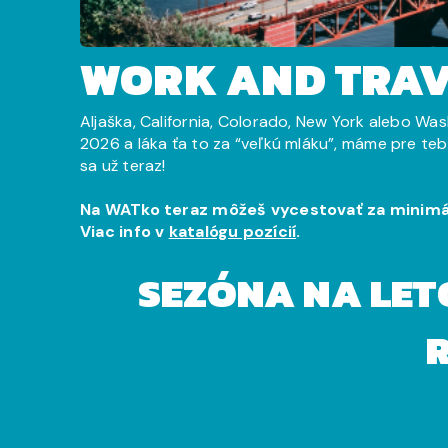
WORK AND TRAV
Aljaška, California, Colorado, New York alebo Wa
2026 a láka ťa to za “veľkú mláku”, máme pre teba
sa už teraz!
Na WATko teraz môžeš vycestovať za minimáln
Viac info v
katalógu pozícií
.
SEZÓNA NA LET
R