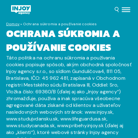
Domov
»
Ochrana súkromia a používanie cookies
OCHRANA SÚKROMIA A
POUŽÍVANIE COOKIES
Táto politika na ochranu súkromia a používania
cookies popisuje spôsob, akým obchodná spoločnosť
Injoy agency s.r.o., so sídlom Gunduličova4, 811 05,
Bratislava, IČO: 45 962 481, zapísaná v Obchodnom
registri Mestského súdu Bratislava III, Oddiel: Sro,
Vložka číslo: 69360/B (ďalej aj ako „Injoy agency“)
zhromažďuje, používa a inak spracúva všeobecne
agregované dáta získané od klientov a užívateľov
nasledovných webových stránok: www.injoy.sk,
www.studujvdansku.sk, www.lifeguardusa.sk,
www.studycanada.sk, www.pribehy.injoy.sk (ďalej aj
ako „klienti“), ktoré webové stránky Injoy agency