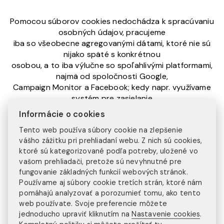
Pomocou súborov cookies nedochádza k spracúvaniu
osobných údajov, pracujeme
iba so všeobecne agregovanými dátami, ktoré nie sú
nijako späté s konkrétnou
osobou, a to iba výlučne so spoľahlivými platformami,
najmä od spoločnosti Google,
Campaign Monitor a Facebook; kedy napr. využívame
systém pre zasielanie
adresných obchodných oznámení prispôsobených
Informácie o cookies
zákazníkom.
Tento web používa súbory cookie na zlepšenie
vášho zážitku pri prehliadaní webu. Z nich sú cookies,
ZMENY SMERNICE NA
ktoré sú kategorizované podľa potreby, uložené vo
vašom prehliadači, pretože sú nevyhnutné pre
OCHRANU SÚKROMIA
fungovanie základných funkcií webových stránok.
Používame aj súbory cookie tretích strán, ktoré nám
pomáhajú analyzovať a porozumieť tomu, ako tento
Injoy agency má právo uskutočniť aktualizáciu a
web používate. Svoje preferencie môžete
zmenu tohto dokumentu, a to najmä
jednoducho upraviť kliknutím na
Nastavenie cookies
.
v nadväznosti na zmenu právnej úpravy ochrany