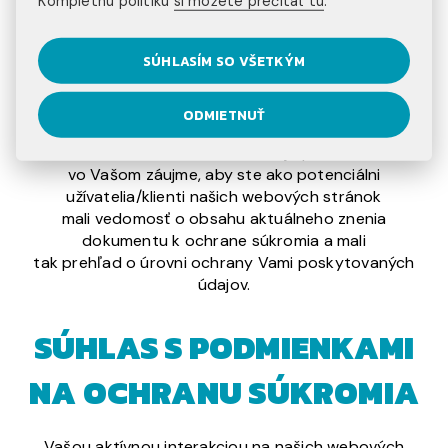
Kompletnú politiku
si môžete prečítať tu
.
súkromia a osobných údajov
prípadne zmenu technického riešenia cookies. V
SÚHLASÍM SO VŠETKÝM
takom prípade bude tento
dokument nahradený novým znením, pričom vždy
bude obsahovať dátum poslednej
ODMIETNUŤ
aktualizácie. Za účelom informovanosti o aktuálnom
znení tohto dokumentu je preto
vo Vašom záujme, aby ste ako potenciálni
užívatelia/klienti našich webových stránok
mali vedomosť o obsahu aktuálneho znenia
dokumentu k ochrane súkromia a mali
tak prehľad o úrovni ochrany Vami poskytovaných
údajov.
SÚHLAS S PODMIENKAMI
NA OCHRANU SÚKROMIA
Vašou aktívnou interakciou na našich webových