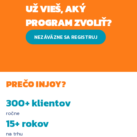
UŽ VIEŠ, AKÝ
PROGRAM ZVOLIŤ?
NEZÁVÄZNE SA REGISTRUJ
PREČO INJOY?
300+ klientov
ročne
15+ rokov
na trhu