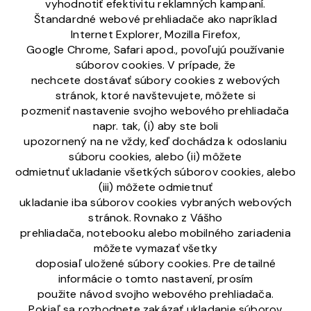
vyhodnotiť efektivitu reklamných kampaní.
Štandardné webové prehliadače ako napríklad
Internet Explorer, Mozilla Firefox,
Google Chrome, Safari apod., povoľujú používanie
súborov cookies. V prípade, že
nechcete dostávať súbory cookies z webových
stránok, ktoré navštevujete, môžete si
pozmeniť nastavenie svojho webového prehliadača
napr. tak, (i) aby ste boli
upozornený na ne vždy, keď dochádza k odoslaniu
súboru cookies, alebo (ii) môžete
odmietnuť ukladanie všetkých súborov cookies, alebo
(iii) môžete odmietnuť
ukladanie iba súborov cookies vybraných webových
stránok. Rovnako z Vášho
prehliadača, notebooku alebo mobilného zariadenia
môžete vymazať všetky
doposiaľ uložené súbory cookies. Pre detailné
informácie o tomto nastavení, prosím
použite návod svojho webového prehliadača.
Pokiaľ sa rozhodnete zakázať ukladanie súborov