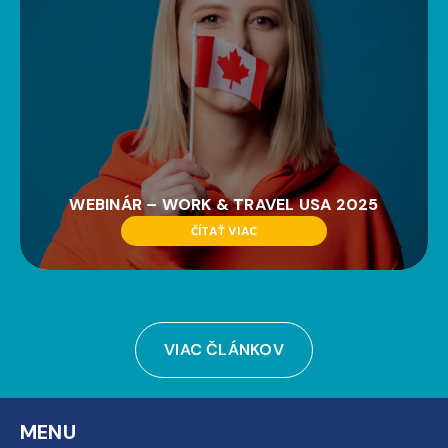
WEBINÁR – WORK & TRAVEL USA 2025
ČÍTAŤ VIAC
VIAC ČLÁNKOV
MENU