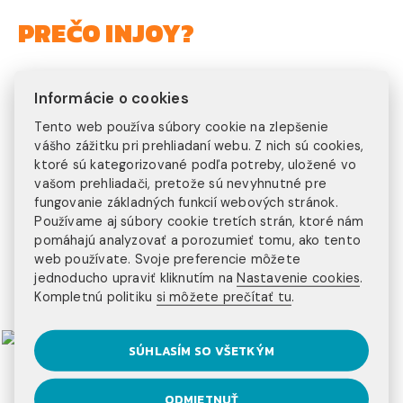
PREČO INJOY?
300+ klientov
Informácie o cookies
ročne
Tento web používa súbory cookie na zlepšenie
15+ rokov
vášho zážitku pri prehliadaní webu. Z nich sú cookies,
ktoré sú kategorizované podľa potreby, uložené vo
na trhu
vašom prehliadači, pretože sú nevyhnutné pre
20+ programov
fungovanie základných funkcií webových stránok.
Používame aj súbory cookie tretích strán, ktoré nám
na výber
pomáhajú analyzovať a porozumieť tomu, ako tento
3 kontinenty
web používate. Svoje preferencie môžete
jednoducho upraviť kliknutím na
Nastavenie cookies
.
Kompletnú politiku
si môžete prečítať tu
.
na ktorých pôsobíme
SÚHLASÍM SO VŠETKÝM
ODMIETNUŤ