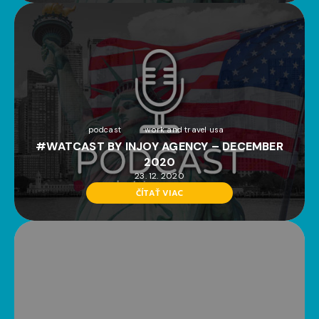
podcast
work and travel usa
#WATCAST BY INJOY AGENCY – DECEMBER
2020
23. 12. 2020
ČÍTAŤ VIAC