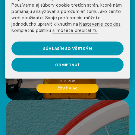
Používame aj súbory cookie tretích strán, ktoré nám
pomáhajú analyzovať a porozumieť tomu, ako tento
web používate. Svoje preferencie môžete
jednoducho upraviť kliknutím na
Nastavenie cookies
.
Kompletnú politiku
si môžete prečítať tu
.
SÚHLASÍM SO VŠETKÝM
work and travel usa
ODMIETNUŤ
WELCOME TO MIAMI – INJOY TURISTICKÝ
SPRIEVODCA
10. 3. 2019
ČÍTAŤ VIAC