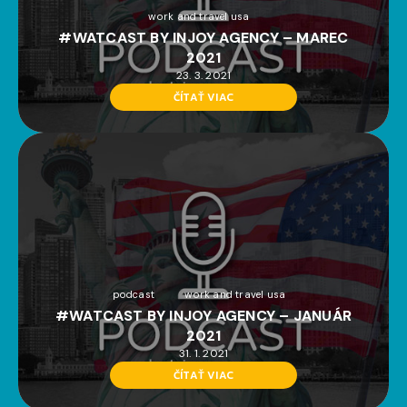
work and travel usa
#WATCAST BY INJOY AGENCY – MAREC
2021
23. 3. 2021
ČÍTAŤ VIAC
podcast
work and travel usa
#WATCAST BY INJOY AGENCY – JANUÁR
2021
31. 1. 2021
ČÍTAŤ VIAC