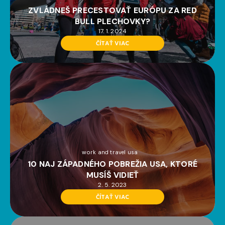
ZVLÁDNEŠ PRECESTOVAŤ EURÓPU ZA RED
BULL PLECHOVKY?
17. 1. 2024
ČÍTAŤ VIAC
work and travel usa
10 NAJ ZÁPADNÉHO POBREŽIA USA, KTORÉ
MUSÍŠ VIDIEŤ
2. 5. 2023
ČÍTAŤ VIAC