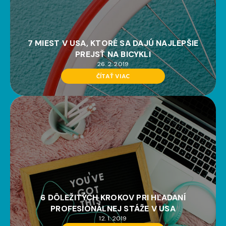
7 MIEST V USA, KTORÉ SA DAJÚ NAJLEPŠIE
PREJSŤ NA BICYKLI
26. 2. 2019
ČÍTAŤ VIAC
6 DÔLEŽITÝCH KROKOV PRI HĽADANÍ
PROFESIONÁLNEJ STÁŽE V USA
12. 1. 2019