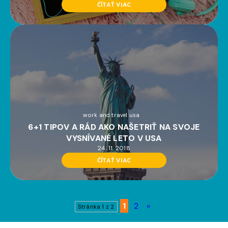
ČÍTAŤ VIAC
work and travel usa
6+1 TIPOV A RÁD AKO NAŠETRIŤ NA SVOJE
VYSNÍVANÉ LETO V USA
24. 11. 2018
ČÍTAŤ VIAC
1
2
»
Stránka 1 z 2