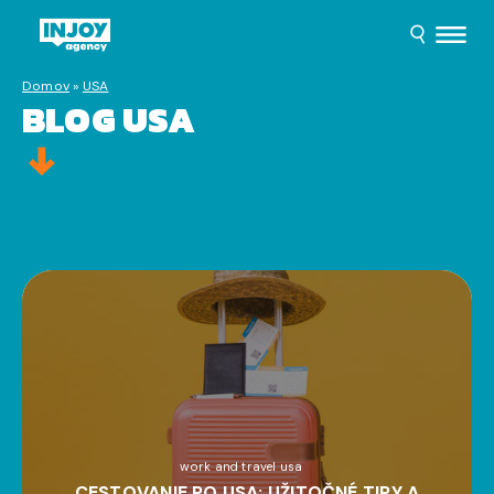
Domov
»
USA
BLOG USA
work and travel usa
CESTOVANIE PO USA: UŽITOČNÉ TIPY A