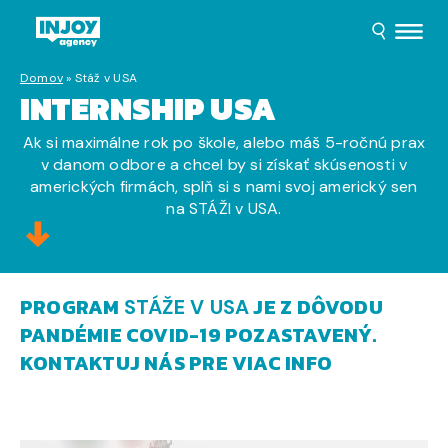
Domov
»
Stáž v USA
INTERNSHIP USA
Ak si maximálne rok po škole, alebo máš 5-ročnú prax
v danom odbore a chcel by si získať skúsenosti v
amerických firmách, splň si s nami svoj americký sen
na STÁŽI v USA.
PROGRAM
JE Z DÔVODU
STÁŽE V USA
PANDÉMIE COVID-19 POZASTAVENÝ.
KONTAKTUJ NÁS PRE VIAC INFO