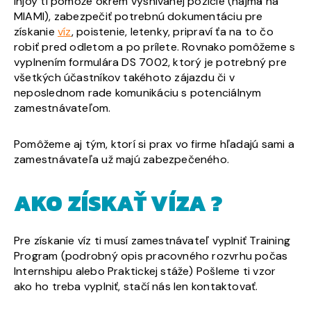
Injoy ti pomôže okrem vysnívanej pozície (najmä na
MIAMI), zabezpečiť potrebnú dokumentáciu pre
získanie
víz
, poistenie, letenky, pripraví ťa na to čo
robiť pred odletom a po prílete. Rovnako pomôžeme s
vyplnením formulára DS 7002, ktorý je potrebný pre
všetkých účastníkov takéhoto zájazdu či v
neposlednom rade komunikáciu s potenciálnym
zamestnávateľom.
Pomôžeme aj tým, ktorí si prax vo firme hľadajú sami a
zamestnávateľa už majú zabezpečeného.
AKO ZÍSKAŤ VÍZA ?
Pre získanie víz ti musí zamestnávateľ vyplniť Training
Program (podrobný opis pracovného rozvrhu počas
Internshipu alebo Praktickej stáže) Pošleme ti vzor
ako ho treba vyplniť, stačí nás len kontaktovať.