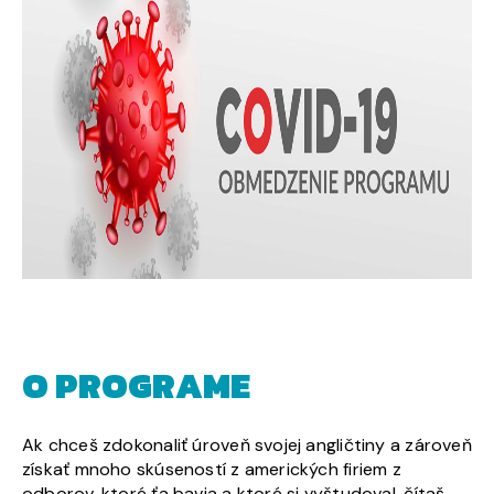
O PROGRAME
Ak chceš zdokonaliť úroveň svojej angličtiny a zároveň
získať mnoho skúseností z amerických firiem z
odborov, ktoré ťa bavia a ktoré si vyštudoval, čítaš