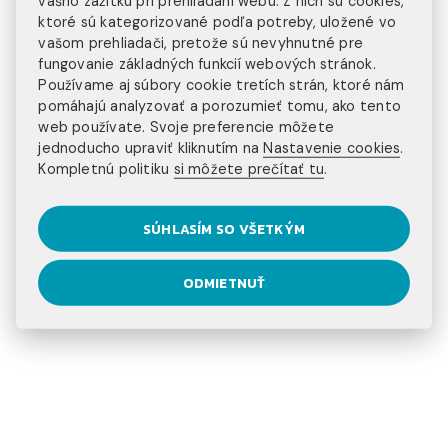
vášho zážitku pri prehliadaní webu. Z nich sú cookies,
FORMULÁR DS 2019
ktoré sú kategorizované podľa potreby, uložené vo
vašom prehliadači, pretože sú nevyhnutné pre
Získaš formulár ako podklad pre víza na americkej
fungovanie základných funkcií webových stránok.
ambasáde.
Používame aj súbory cookie tretích strán, ktoré nám
pomáhajú analyzovať a porozumieť tomu, ako tento
POHOVOR NA AMBASÁDE
web používate. Svoje preferencie môžete
jednoducho upraviť kliknutím na
Nastavenie cookies
.
Pohovorom na americkej ambasáde získaš víza J1.
Kompletnú politiku
si môžete prečítať tu
.
SÚHLASÍM SO VŠETKÝM
ODLET
Kúpa letenky, predodletová orientácia a odlet do
ODMIETNUŤ
USA.