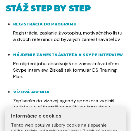
STÁŽ STEP BY STEP
REGISTRÁCIA DO PROGRAMU
Registrácia, zaslanie životopisu, motivačného listu
a dvoch referencii od bývalých zamestnávateľov.
NÁJDENIE ZAMESTNÁVATEĽA A SKYPE INTERVIEW
Po nájdení jobu absolvuješ so zamestnávateľom
Skype interview. Získaš tak formulár DS Training
Plan.
VÍZOVÁ AGENDA
Zapísaním do vízovej agendy sponzora vyplníš
aplikáciu a zúčastníš sa na Skype interview s
vízovým sponzorom.
Informácie o cookies
Tento web používa súbory cookie na zlepšenie