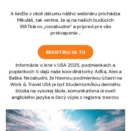
A keďže v okolí dátumu nášho webináru prichádza
Mikuláš, tak veríme, že aj na našich budúcich
WATkárov „nezabudne“ a pripraví pre vás
prekvapenie…
REGISTRUJ SA TU
Informácie o lete v USA 2025, podmienkach a
poplatkoch ti dajú naše koordinátorky Aďka, Alex a
Baška. Nezabudni, že hlavnou podmienkou účasti na
Work & Travel USA je byť študentom/kou denného
štúdia na vysokej škole, komunikatívna úroveň
anglického jazyka a čistý výpis z registra trestov.