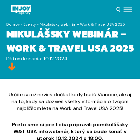
Domov
»
Eventy
»
Mikulášsky webinár – Work & Travel USA 2025
MIKULÁŠSKY WEBINÁR –
WORK & TRAVEL USA 2025
Dátum konania: 10.12.2024
Určite sa už nevieš dočkať kedy budú Vianoce, ale aj
na to, kedy sa dozvieš všetky informácie o tvojom
najbližšom lete na Work and Travel USA 2025!
Preto sme si pre teba pripravili pomikulášsky
W&T USA infowebinár, ktorý sa bude konať v
utorok 10.12.2024 o 18:00.