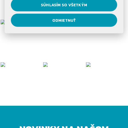
3 kontinenty
SÚHLASÍM SO VŠETKÝM
na ktorých pôsobíme
ODMIETNUŤ