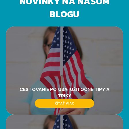
NOVINKY NA NAŠOM
BLOGU
CESTOVANIE PO USA: UŽITOČNÉ TIPY A
TRIKY
ČÍTAŤ VIAC