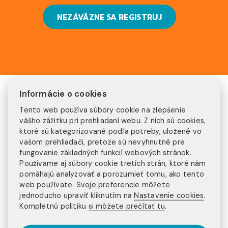
NEZÁVÄZNE SA REGISTRUJ
PREČO INJOY?
Informácie o cookies
Tento web používa súbory cookie na zlepšenie
300+ klientov
vášho zážitku pri prehliadaní webu. Z nich sú cookies,
ktoré sú kategorizované podľa potreby, uložené vo
vašom prehliadači, pretože sú nevyhnutné pre
ročne
fungovanie základných funkcií webových stránok.
15+ rokov
Používame aj súbory cookie tretích strán, ktoré nám
pomáhajú analyzovať a porozumieť tomu, ako tento
na trhu
web používate. Svoje preferencie môžete
20+ programov
jednoducho upraviť kliknutím na
Nastavenie cookies
.
Kompletnú politiku
si môžete prečítať tu
.
na výber