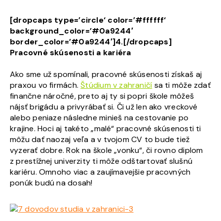
[dropcaps type=’circle‘ color=’#ffffff‘
background_color=’#0a9244′
border_color=’#0a9244′]4.[/dropcaps]
Pracovné skúsenosti a kariéra
Ako sme už spomínali, pracovné skúsenosti získaš aj
praxou vo firmách.
Štúdium v zahraničí
sa ti môže zdať
finančne náročné, preto aj ty si popri škole môžeš
nájsť brigádu a privyrábať si. Či už len ako vreckové
alebo peniaze následne minieš na cestovanie po
krajine. Hoci aj takéto „malé“ pracovné skúsenosti ti
môžu dať naozaj veľa a v tvojom CV to bude tiež
vyzerať dobre. Rok na škole „vonku“, či rovno diplom
z prestížnej univerzity ti môže odštartovať slušnú
kariéru. Omnoho viac a zaujímavejšie pracovných
ponúk budú na dosah!