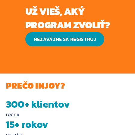
UŽ VIEŠ, AKÝ
PROGRAM ZVOLIŤ?
NEZÁVÄZNE SA REGISTRUJ
PREČO INJOY?
300+ klientov
ročne
15+ rokov
na trhu