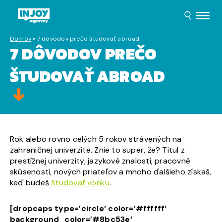
Domov
»
7 dôvodov prečo študovať abroad
7 DÔVODOV PREČO
ŠTUDOVAŤ ABROAD
Rok alebo rovno celých 5 rokov strávených na
zahraničnej univerzite. Znie to super, že? Titul z
prestížnej univerzity, jazykové znalosti, pracovné
skúsenosti, nových priateľov a mnoho ďalšieho získaš,
keď budeš
študovať vonku
.
[dropcaps type=’circle‘ color=’#ffffff‘
background_color=’#8bc53e‘