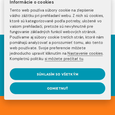
Informácie o cookies
Ak sa ti rok v zahraničí zdá príliš dlhý, ale toto všetko
Tento web používa súbory cookie na zlepšenie
ťa láka, vyskúšaj si aspoň trojtýždňové
letné školy
,
vášho zážitku pri prehliadaní webu. Z nich sú cookies,
ktoré ponúkajú naozaj
pestré a zaujímavé
kurzy!
ktoré sú kategorizované podľa potreby, uložené vo
vašom prehliadači, pretože sú nevyhnutné pre
fungovanie základných funkcií webových stránok.
Používame aj súbory cookie tretích strán, ktoré nám
Pozri sa na príbehy
pomáhajú analyzovať a porozumieť tomu, ako tento
web používate. Svoje preferencie môžete
našich klientov na
jednoducho upraviť kliknutím na
Nastavenie cookies
.
Kompletnú politiku
si môžete prečítať tu
.
sociálnych sieťach
SÚHLASÍM SO VŠETKÝM
ODMIETNUŤ