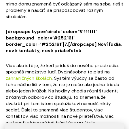
mimo domu znamená byť odkázaný sám na seba, riešiť
problémy a naučiť sa prispôsobovať rôznym
situáciám.
[dropcaps type=’circle‘ color=’#ffffff‘
background_color=’#252161′
border_color=’#252161′]7.[/dropcaps] Noví ľudia,
nové kontakty, nové priateľstvá
Viac ako isté je, že keď prídeš do nového prostredia,
spoznáš množstvo ľudí. Dvojnásobne to platí na
zahraničných školách
. Systém výučby sa často od
toho nášho líši v tom, že nie je niečo ako jedna trieda
alebo jeden krúžok. Na hodiny chodia rôzni študenti,
z rôznych odborov čo študujú, to znamená, že
dvakrát pri tom istom spolužiakovi nemusíš nikdy
sedieť. Ďalej to znamená viac študentov, viac
kontaktov, viac možností na nové priateľstvá, viac
možností s kým môžeš tráviť čas po škole.