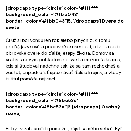
[dropcaps type=’circle‘ color=’#ffffff‘
background_color=’#fbb043′
border_color=’#fbb043′]5.[/dropcaps] Dvere do
sveta
Či už si bol vonku len rok alebo plných 5, k tomu
pridáš jazykové a pracovné skúsenosti, otvoria sa ti
obrovské dvere do ďalšej etapy života. Domov sa
vrátiš s novým pohľadom na svet a možno ťa krajina,
kde si študoval nadchne tak, že sa tam rozhodneš aj
zostať, prípadne ísť spoznávať ďalšie krajiny, a vtedy
ti titul pomôže najviac!
[dropcaps type=’circle‘ color=’#ffffff‘
background_color=’#8bc53e‘
border_color=’#8bc53e‘]6.[/dropcaps] Osobný
rozvoj
Pobyt v zahraničí ti pomôže „nájsť samého seba“. Byť