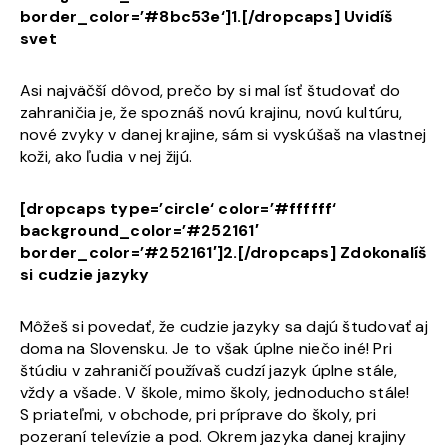
border_color=’#8bc53e‘]1.[/dropcaps] Uvidíš
svet
Asi najväčší dôvod, prečo by si mal ísť študovať do
zahraničia je, že spoznáš novú krajinu, novú kultúru,
nové zvyky v danej krajine, sám si vyskúšaš na vlastnej
koži, ako ľudia v nej žijú.
[dropcaps type=’circle‘ color=’#ffffff‘
background_color=’#252161′
border_color=’#252161′]2.[/dropcaps]
Zdokonalíš
si cudzie jazyky
Môžeš si povedať, že cudzie jazyky sa dajú študovať aj
doma na Slovensku. Je to však úplne niečo iné! Pri
štúdiu v zahraničí používaš cudzí jazyk úplne stále,
vždy a všade. V škole, mimo školy, jednoducho stále!
S priateľmi, v obchode, pri príprave do školy, pri
pozeraní televízie a pod. Okrem jazyka danej krajiny