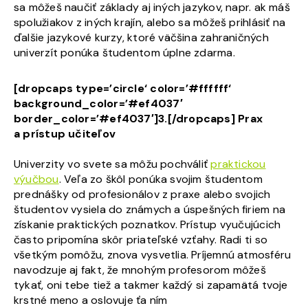
sa môžeš naučiť základy aj iných jazykov, napr. ak máš
spolužiakov z iných krajín, alebo sa môžeš prihlásiť na
ďalšie jazykové kurzy, ktoré väčšina zahraničných
univerzít ponúka študentom úplne zdarma.
[dropcaps type=’circle‘ color=’#ffffff‘
background_color=’#ef4037′
border_color=’#ef4037′]3.[/dropcaps] Prax
a prístup učiteľov
Univerzity vo svete sa môžu pochváliť
praktickou
výučbou
. Veľa zo škôl ponúka svojim študentom
prednášky od profesionálov z praxe alebo svojich
študentov vysiela do známych a úspešných firiem na
získanie praktických poznatkov. Prístup vyučujúcich
často pripomína skôr priateľské vzťahy. Radi ti so
všetkým pomôžu, znova vysvetlia. Príjemnú atmosféru
navodzuje aj fakt, že mnohým profesorom môžeš
tykať, oni tebe tiež a takmer každý si zapamätá tvoje
krstné meno a oslovuje ťa ním