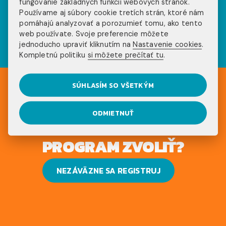
fungovanie základných funkcií webových stránok.
sociálnych sieťach
Používame aj súbory cookie tretích strán, ktoré nám
pomáhajú analyzovať a porozumieť tomu, ako tento
web používate. Svoje preferencie môžete
jednoducho upraviť kliknutím na
Nastavenie cookies
.
Kompletnú politiku
si môžete prečítať tu
.
SÚHLASÍM SO VŠETKÝM
ODMIETNUŤ
UŽ VIEŠ, AKÝ
PROGRAM ZVOLIŤ?
NEZÁVÄZNE SA REGISTRUJ