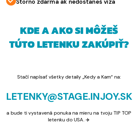
Storno zdarma ak nedostaneš víza
KDE A AKO SI MÔŽEŠ
TÚTO LETENKU ZAKÚPIŤ?
Stačí napísať všetky detaily „Kedy a Kam“ na:
LETENKY@STAGE.INJOY.SK
a bude ti vystavená ponuka na mieru na tvoju TIP TOP
letenku do USA. ✈️