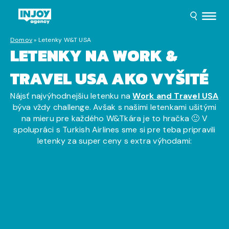
Domov
»
Letenky W&T USA
LETENKY NA WORK &
TRAVEL USA AKO VYŠITÉ
Nájsť najvýhodnejšiu letenku na
Work and Travel USA
býva vždy challenge. Avšak s našimi letenkami ušitými
na mieru pre každého W&Tkára je to hračka 🙂 V
spolupráci s Turkish Airlines sme si pre teba pripravili
letenky za super ceny s extra výhodami:
POČÚVAJ AKTUALITY O
WORK AND TRAVEL USA
2021 V NAŠOM WATCASTE: