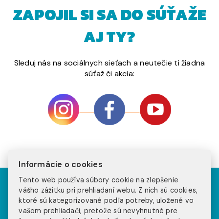
ZAPOJIL SI SA DO SÚŤAŽE
AJ TY?
Sleduj nás na sociálnych sieťach a neutečie ti žiadna
súťaž či akcia:
Informácie o cookies
Tento web používa súbory cookie na zlepšenie
Pozri sa na príbehy
vášho zážitku pri prehliadaní webu. Z nich sú cookies,
ktoré sú kategorizované podľa potreby, uložené vo
našich klientov na
vašom prehliadači, pretože sú nevyhnutné pre