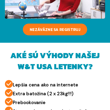
NEZÁVÄZNE SA REGISTRUJ
AKÉ SÚ VÝHODY NAŠEJ
W&T USA LETENKY?
Lepšia cena ako na internete
Extra batožina (2 x 23kg!!!)
Prebookovanie