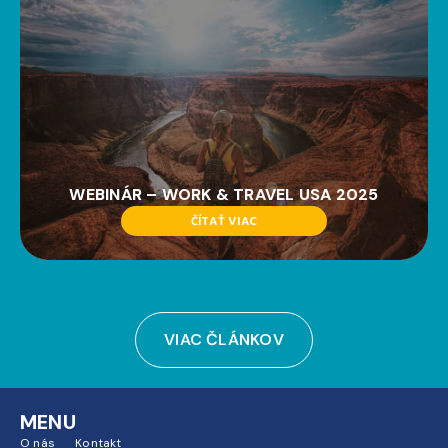
WEBINÁR – WORK & TRAVEL USA 2025
ČÍTAŤ VIAC
VIAC ČLÁNKOV
MENU
O nás
Kontakt