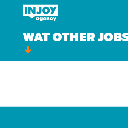
Domov
»
Video
»
WaT other jobs 2
WAT OTHER JOBS