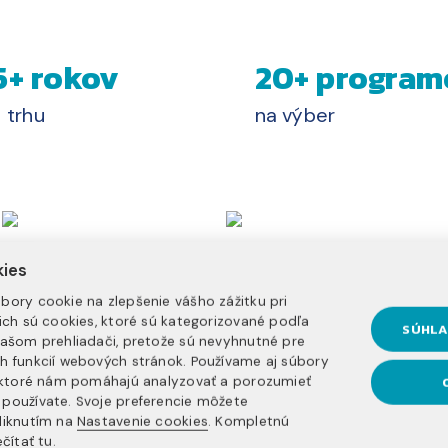
5+ rokov
20+ program
 trhu
na výber
kies
bory cookie na zlepšenie vášho zážitku pri
nich sú cookies, ktoré sú kategorizované podľa
SÚHLA
vašom prehliadači, pretože sú nevyhnutné pre
h funkcií webových stránok. Používame aj súbory
, ktoré nám pomáhajú analyzovať a porozumieť
používate. Svoje preferencie môžete
liknutím na
Nastavenie cookies
. Kompletnú
čítať tu
.