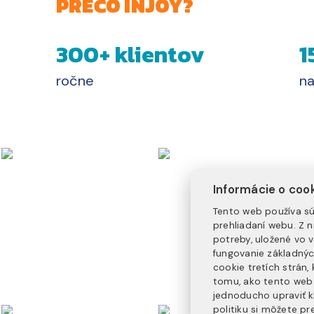
PREČO INJOY?
300+ klientov
1
ročne
na
Informácie o coo
Tento web používa sú
prehliadaní webu. Z 
potreby, uložené vo 
fungovanie základnýc
cookie tretích strán
tomu, ako tento web 
jednoducho upraviť k
politiku
si môžete pre