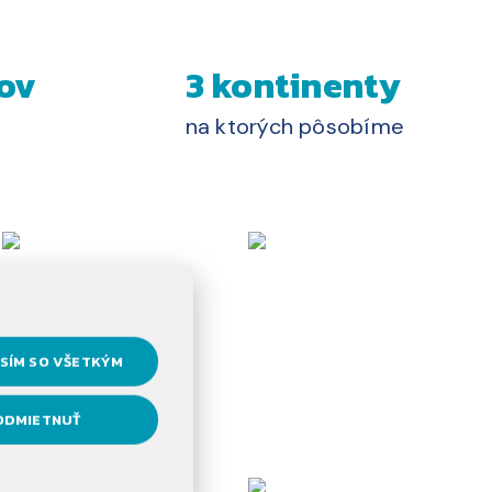
ov
3 kontinenty
na ktorých pôsobíme
SÍM SO VŠETKÝM
ODMIETNUŤ