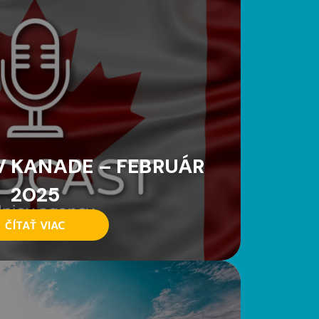
 KANADE – FEBRUÁR
2025
ČÍTAŤ VIAC