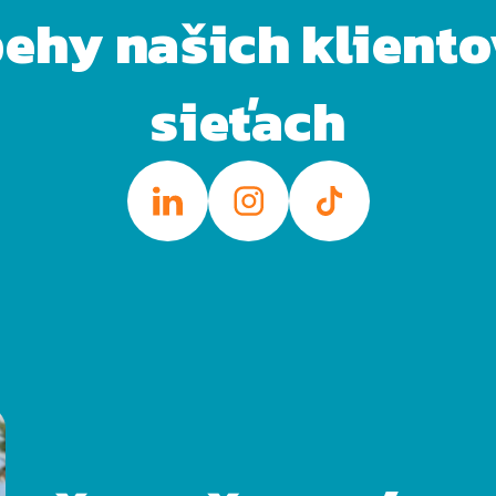
behy našich klient
sieťach