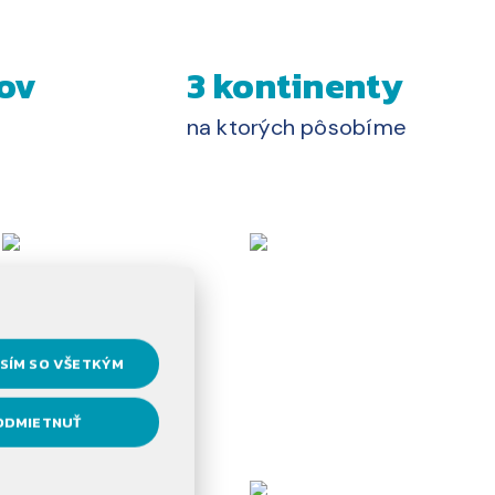
ov
3 kontinenty
na ktorých pôsobíme
SÍM SO VŠETKÝM
ODMIETNUŤ