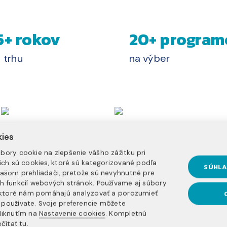
5+ rokov
20+ program
 trhu
na výber
kies
bory cookie na zlepšenie vášho zážitku pri
nich sú cookies, ktoré sú kategorizované podľa
SÚHLA
vašom prehliadači, pretože sú nevyhnutné pre
h funkcií webových stránok. Používame aj súbory
, ktoré nám pomáhajú analyzovať a porozumieť
používate. Svoje preferencie môžete
liknutím na
Nastavenie cookies
. Kompletnú
čítať tu
.