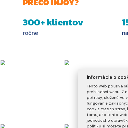
PREČO INJOY?
300+ klientov
1
ročne
na
Informácie o coo
Tento web používa sú
prehliadaní webu. Z 
potreby, uložené vo 
fungovanie základnýc
cookie tretích strán
tomu, ako tento web 
jednoducho upraviť k
politiku
si môžete pre