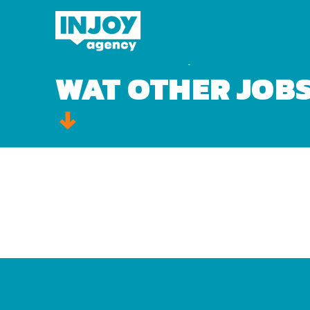
Domov
»
Video
»
WaT other jobs 3
WAT OTHER JOBS