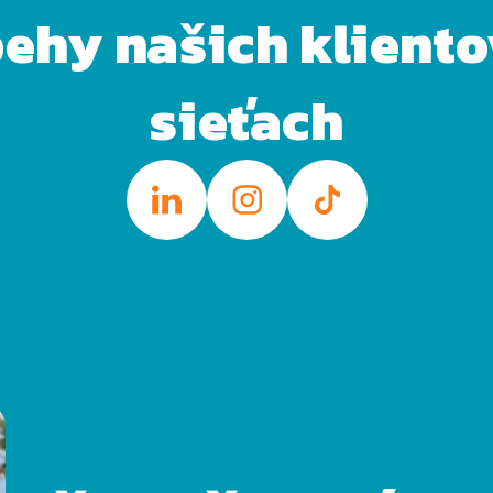
behy našich klient
sieťach