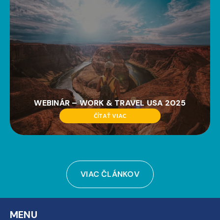
WEBINÁR – WORK & TRAVEL USA 2025
ČÍTAŤ VIAC
VIAC ČLÁNKOV
MENU