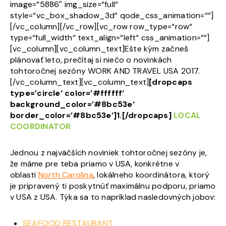
image=“5886″ img_size=“full“
style=“vc_box_shadow_3d“ qode_css_animation=““]
[/vc_column][/vc_row][vc_row row_type=“row“
type=“full_width“ text_align=“left“ css_animation=““]
[vc_column][vc_column_text]Ešte kým začneš
plánovať leto, prečítaj si niečo o novinkách
tohtoročnej sezóny WORK AND TRAVEL USA 2017.
[/vc_column_text][vc_column_text]
[dropcaps
type=’circle‘ color=’#ffffff‘
background_color=’#8bc53e‘
border_color=’#8bc53e‘]1.[/dropcaps]
LOCAL
COORDINATOR
Jednou z najväčších noviniek tohtoročnej sezóny je,
že máme pre teba priamo v USA, konkrétne v
oblasti
North Carolina
,
lokálneho koordinátora, ktorý
je pripravený ti poskytnúť maximálnu podporu, priamo
v USA z USA. Týka sa to napríklad nasledovných jobov:
SEAFOOD RESTAURANT