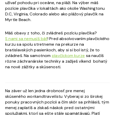
užívať pohodu pri oceáne, na pláži. Na výber máš
pozície plavčíka v lokalitách ako okolie Washingtonu
D.C, Virginia, Colorado alebo ako plážový plavčík na
Myrtle Beach.
Máš obavy z toho, či zvládneš pozíciu plavčíka?
S nami sa nemusíš báť
! Pred absolvovaním plavčického
kurzu sa spolu stretneme na prekurze na
bratislavských pasienkoch, aby si si bol istý, že to
zvládneš. Na samotnom
plavčíckom kurze
sa naučíš
rôzne záchranárske techniky a zažiješ víkend bohatý
na nové zážitky a skúsenosti.
Na záver už len jedna drobnosť pre menej
skúseného
workandtravelistu
. Vyberaj si zo širokej
ponuky pracovných pozícii a čím skôr sa prihlásiš, tým
menej zaplatíš a získaš náskok pred ostatnými
spolužiakmi, ktorí sa ešte stále spamätávajú. Platí