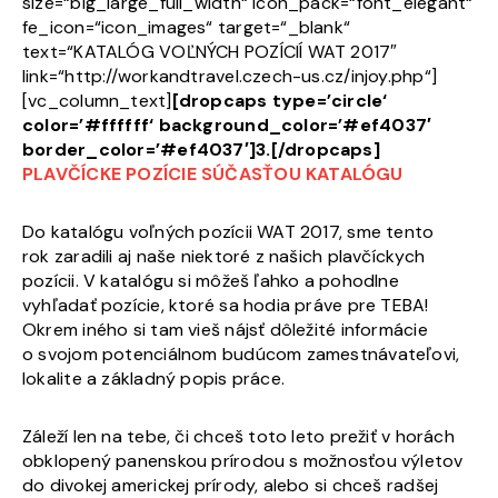
size=“big_large_full_width“ icon_pack=“font_elegant“
fe_icon=“icon_images“ target=“_blank“
text=“KATALÓG VOĽNÝCH POZÍCIÍ WAT 2017″
link=“http://workandtravel.czech-us.cz/injoy.php“]
[vc_column_text]
[dropcaps type=’circle‘
color=’#ffffff‘ background_color=’#ef4037′
border_color=’#ef4037′]3.[/dropcaps]
PLAVČÍCKE POZÍCIE SÚČASŤOU KATALÓGU
Do katalógu voľných pozícii WAT 2017, sme tento
rok zaradili aj naše niektoré z našich plavčíckych
pozícii. V katalógu si môžeš ľahko a pohodlne
vyhľadať pozície, ktoré sa hodia práve pre TEBA!
Okrem iného si tam vieš nájsť dôležité informácie
o svojom potenciálnom budúcom zamestnávateľovi,
lokalite a základný popis práce.
Záleží len na tebe, či chceš toto leto prežiť v horách
obklopený panenskou prírodou s možnosťou výletov
do divokej americkej prírody, alebo si chceš radšej