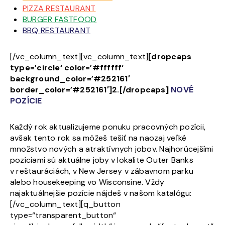
PIZZA RESTAURANT
BURGER FASTFOOD
BBQ RESTAURANT
[/vc_column_text][vc_column_text]
[dropcaps
type=’circle‘ color=’#ffffff‘
background_color=’#252161′
border_color=’#252161′]2.[/dropcaps]
NOVÉ
POZÍCIE
Každý rok aktualizujeme ponuku pracovných pozícii,
avšak tento rok sa môžeš tešiť na naozaj veľké
množstvo nových a atraktívnych jobov. Najhorúcejšími
pozíciami sú aktuálne joby v lokalite Outer Banks
v reštauráciách, v New Jersey v zábavnom parku
alebo housekeeping vo Wisconsine. Vždy
najaktuálnejšie pozície nájdeš v našom katalógu:
[/vc_column_text][q_button
type=“transparent_button“