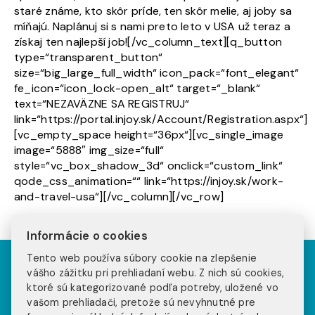
staré známe, kto skôr príde, ten skôr melie, aj joby sa
míňajú. Naplánuj si s nami preto leto v USA už teraz a
získaj ten najlepší job![/vc_column_text][q_button
type=“transparent_button“
size=“big_large_full_width“ icon_pack=“font_elegant“
fe_icon=“icon_lock-open_alt“ target=“_blank“
text=“NEZAVÄZNE SA REGISTRUJ“
link=“https://portal.injoy.sk/Account/Registration.aspx“]
[vc_empty_space height=“36px“][vc_single_image
image=“5888″ img_size=“full“
style=“vc_box_shadow_3d“ onclick=“custom_link“
qode_css_animation=““ link=“https://injoy.sk/work-
and-travel-usa“][/vc_column][/vc_row]
Informácie o cookies
Tento web používa súbory cookie na zlepšenie
Pozri sa na príbehy
vášho zážitku pri prehliadaní webu. Z nich sú cookies,
ktoré sú kategorizované podľa potreby, uložené vo
našich klientov na
vašom prehliadači, pretože sú nevyhnutné pre