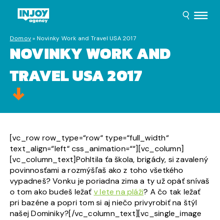
Domov
»
Novinky Work and Travel USA 2017
NOVINKY WORK AND
TRAVEL USA 2017
[vc_row row_type=“row“ type=“full_width“
text_align=“left“ css_animation=““][vc_column]
[vc_column_text]Pohltila ťa škola, brigády, si zavalený
povinnosťami a rozmýšľaš ako z toho všetkého
vypadneš? Vonku je poriadna zima a ty už opäť snívaš
o tom ako budeš ležať
v lete na pláži
? A čo tak ležať
pri bazéne a popri tom si aj niečo privyrobiť na štýl
našej Dominiky?[/vc_column_text][vc_single_image