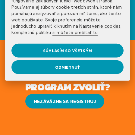
fungovanie základných funkcií webových stránok.
sociálnych sieťach
Používame aj súbory cookie tretích strán, ktoré nám
pomáhajú analyzovať a porozumieť tomu, ako tento
web používate. Svoje preferencie môžete
jednoducho upraviť kliknutím na
Nastavenie cookies
.
Kompletnú politiku
si môžete prečítať tu
.
SÚHLASÍM SO VŠETKÝM
ODMIETNUŤ
UŽ VIEŠ, AKÝ
PROGRAM ZVOLIŤ?
NEZÁVÄZNE SA REGISTRUJ