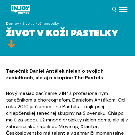
Domov
»
Život v koži pastelky
ŽIVOT V KOŽI PASTELKY
Tanečník Daniel Antálek nielen o svojich
začiatkoch, ale aj o skupine The Pastels.
Nový mesiac začíname v IN
²
s profesionálnym
tanečníkom a choreografom, Danielom Antálkom. Od
roku 2010 je členom The Pastels – najlepšej
chlapčenskej tanečnej skupiny na Slovensku. Chlapci
majú za sebou už mnohé projekty nielen doma, ale aj v
zahraničí ako napríklad Move up, Xfactor,
Československo má talent a v zahraničí momentálne