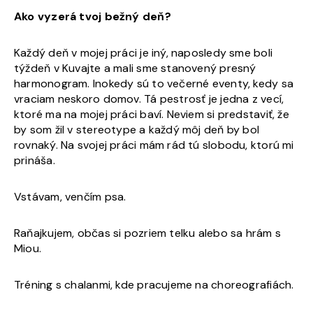
Ako vyzerá tvoj bežný deň?
Každý deň v mojej práci je iný, naposledy sme boli
týždeň v Kuvajte a mali sme stanovený presný
harmonogram. Inokedy sú to večerné eventy, kedy sa
vraciam neskoro domov. Tá pestrosť je jedna z vecí,
ktoré ma na mojej práci baví. Neviem si predstaviť, že
by som žil v stereotype a každý môj deň by bol
rovnaký. Na svojej práci mám rád tú slobodu, ktorú mi
prináša.
Vstávam, venčím psa.
Raňajkujem, občas si pozriem telku alebo sa hrám s
Miou.
Tréning s chalanmi, kde pracujeme na choreografiách.