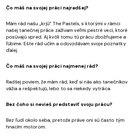
Čo máš na svojej práci najradšej?
Mám rád našu „krjú“ The Pastels, s ktorými v rámci
našej tanečnej práce zažívam veľmi pestré veci, ktoré
posúvajú vpred. Aj kvôli tomu tú prácu zbožňujeme a
ľúbime. Ešte rád učím a odovzdávam svoje poznatky
ďalej.
Čo máš na svojej práci najmenej rád?
Radšej poviem, že mám rád, keď si nás ako tanečníkov
vážia a rešpektujú, lebo to sa niekedy vytráca.
Bez čoho si nevieš predstaviť svoju prácu?
Bez ľudí okolo seba, pretože práve oni sú často tým
hnacím motorom.