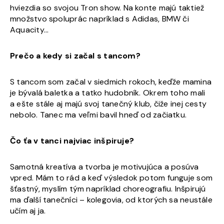
hviezdia so svojou Tron show. Na konte majú taktiež
množstvo spoluprác napríklad s Adidas, BMW či
Aquacity…
Prečo a kedy si začal s tancom?
S tancom som začal v siedmich rokoch, keďže mamina
je bývalá baletka a tatko hudobník. Okrem toho mali
a ešte stále aj majú svoj tanečný klub, čiže inej cesty
nebolo. Tanec ma veľmi bavil hneď od začiatku.
Čo ťa v tanci najviac inšpiruje?
Samotná kreatíva a tvorba je motivujúca a posúva
vpred. Mám to rád a keď výsledok potom funguje som
šťastný, myslím tým napríklad choreografiu. Inšpirujú
ma ďalší tanečníci – kolegovia, od ktorých sa neustále
učím aj ja.