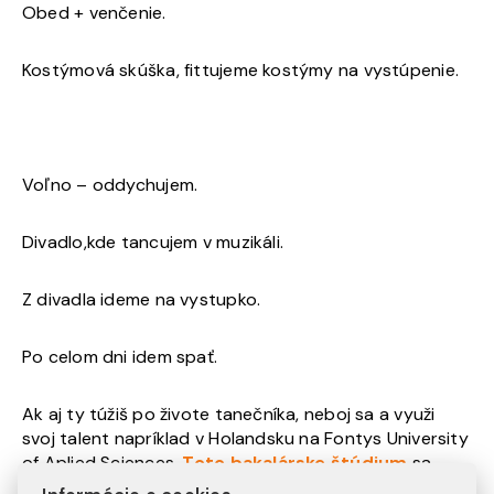
Obed + venčenie.
Kostýmová skúška, fittujeme kostýmy na vystúpenie.
Voľno – oddychujem.
Divadlo,kde tancujem v muzikáli.
Z divadla ideme na vystupko.
Po celom dni idem spať.
Ak aj ty túžiš po živote tanečníka, neboj sa a využi
svoj talent napríklad v Holandsku na Fontys University
of Aplied Sciences.
Toto bakalárske štúdium
sa
vyučuje len v holandštine, čiže minimálne základy by si