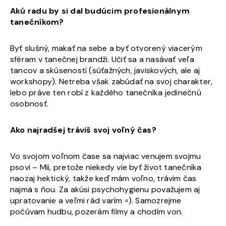
Akú radu by si dal budúcim
profesionálnym
tanečníkom?
Byť slušný, makať na sebe a byť otvorený viacerým
sféram v tanečnej brandži. Učiť sa a nasávať veľa
tancov a skúseností (súťažných, javiskových, ale aj
workshopy). Netreba však zabúdať na svoj charakter,
lebo práve ten robí z každého tanečníka jedinečnú
osobnosť.
Ako najradšej tráviš svoj voľný čas?
Vo svojom voľnom čase sa najviac venujem svojmu
psovi – Mii, pretože niekedy vie byť život tanečníka
naozaj hektický, takže keď mám voľno, trávim čas
najmä s ňou. Za akúsi psychohygienu považujem aj
upratovanie a veľmi rád varím =). Samozrejme
počúvam hudbu, pozerám filmy a chodím von.