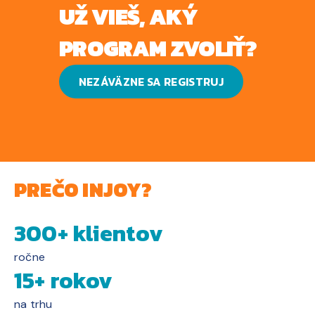
UŽ VIEŠ, AKÝ
PROGRAM ZVOLIŤ?
NEZÁVÄZNE SA REGISTRUJ
PREČO INJOY?
300+ klientov
ročne
15+ rokov
na trhu