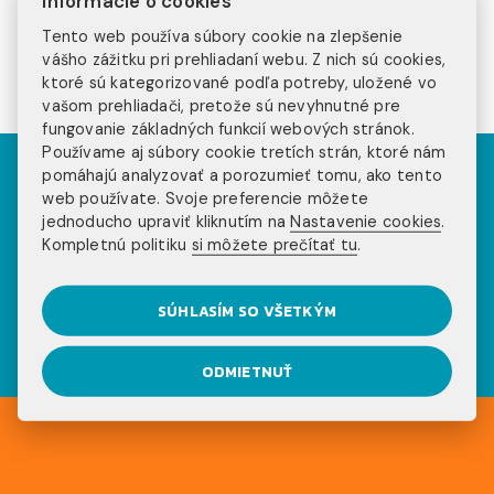
Informácie o cookies
mal mať zvládnuté. Môžeš si vybrať medzi javiskovým
Tento web používa súbory cookie na zlepšenie
prejavom a choreografiou. Viac informácií o štúdiu v
vášho zážitku pri prehliadaní webu. Z nich sú cookies,
Holandsku nájdeš
TU.
ktoré sú kategorizované podľa potreby, uložené vo
vašom prehliadači, pretože sú nevyhnutné pre
fungovanie základných funkcií webových stránok.
Používame aj súbory cookie tretích strán, ktoré nám
Pozri sa na príbehy
pomáhajú analyzovať a porozumieť tomu, ako tento
web používate. Svoje preferencie môžete
našich klientov na
jednoducho upraviť kliknutím na
Nastavenie cookies
.
Kompletnú politiku
si môžete prečítať tu
.
sociálnych sieťach
SÚHLASÍM SO VŠETKÝM
ODMIETNUŤ