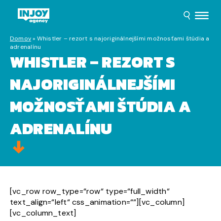
Domov
»
Whistler – rezort s najoriginálnejšími možnosťami štúdia a
adrenalínu
WHISTLER – REZORT S
NAJORIGINÁLNEJŠÍMI
MOŽNOSŤAMI ŠTÚDIA A
ADRENALÍNU
[vc_row row_type=“row“ type=“full_width“
text_align=“left“ css_animation=““][vc_column]
[vc_column_text]