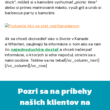
dock“, môžeš si s kamošmi vychutnať „picnic time“
alebo si prines marinované mäsko, využi gril a urob si
barbecue party s kamošmi.
Ak sa chceš dozvedieť viac o živote v Kanade
a Whistleri, zaujímajú ťa informácie o tom ako sa tam
čo
najjednoduchšie dostať
a chceš načerpať
informácie, o ktorých si ešte nepočul, stretni sa s
nami osobne. Tešíme sa na teba![/vc_column_text]
[/vc_column][/vc_row]
Pozri sa na príbehy
našich klientov na