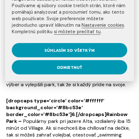
Presuň sa nachvíľku do histórie a ovôňaj umelecké
Používame aj súbory cookie tretích strán, ktoré nám
diela staré niekoľko stáročí. Múzeum má 4x do roka
pomáhajú analyzovať a porozumieť tomu, ako tento
špeciálne exibície malieb, sôch, contemporary filmov a
web používate. Svoje preferencie môžete
fotiek.
jednoducho upraviť kliknutím na
Nastavenie cookies
.
Kompletnú politiku
si môžete prečítať tu
.
[dropcaps type=’circle‘ color=’#ffffff‘
background_color=’#fbb043′
SÚHLASÍM SO VŠETKÝM
border_color=’#fbb043′]5.[/dropcaps]
Whistler
Skate Park
– je vynikajúce miesto na oddych
s nohami na skate-e, otvorený je denne od Apríla do
ODMIETNUŤ
Novembra. Má pre teba pripravené rôzne druhy
pyramíd, snake-ov plus od minulého roka spestrili
výber a vylepšili park, tak že si každý príde na svoje.
[dropcaps type=’circle‘ color=’#ffffff‘
background_color=’#8bc53e‘
border_color=’#8bc53e‘]6.[/dropcaps]Rainbow
Park –
Populárny park
pri jazere Alta, vzdialený iba 15
minút od Village. Ak si nechceš iba chillovať na dečke,
tak si môžeš zahrať volejbal, otestovať „swimming