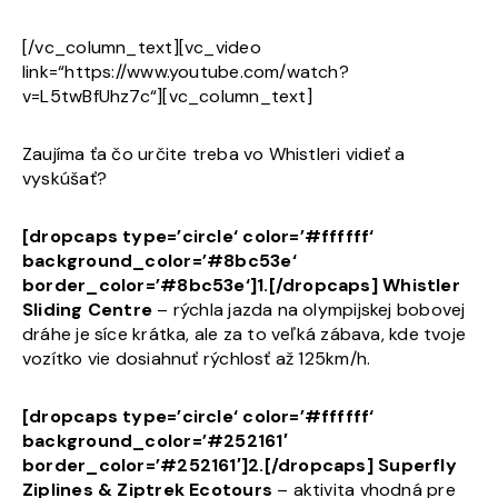
[/vc_column_text][vc_video
link=“https://www.youtube.com/watch?
v=L5twBfUhz7c“][vc_column_text]
Zaujíma ťa čo určite treba vo Whistleri vidieť a
vyskúšať?
[dropcaps type=’circle‘ color=’#ffffff‘
background_color=’#8bc53e‘
border_color=’#8bc53e‘]1.[/dropcaps]
Whistler
Sliding Centre
– rýchla jazda na olympijskej bobovej
dráhe je síce krátka, ale za to veľká zábava, kde tvoje
vozítko vie dosiahnuť rýchlosť až 125km/h.
[dropcaps type=’circle‘ color=’#ffffff‘
background_color=’#252161′
border_color=’#252161′]2.[/dropcaps]
Superfly
Ziplines & Ziptrek Ecotours
– aktivita vhodná pre