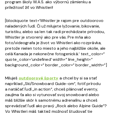
program školy W.A.S. ako výbornú zámienku a
príležitosť žiť vo Whistleri!
[blockquote text=’Whistler je rajom pre outdoorovo
naladených ľudí. Či už milujete lyžovanie, bikovanie,
turistiku, alebo sa len tak radi prechádzate prírodou,
Whistler je stvorený ako pre vás. Pre mňa ako
foto/videografa je život vo Whistleri ako rozprávka,
pretože nielen toto miesto a jeho najbližšie okolie, ale
celá Kanada je nekonečne fotogenická.‘ text_color=“
quote_color=’undefined‘ width=“ line_height=“
background_color=“ border_color=“ border_width=“]
Miluješ
outdoorové športy
a chcel by si sa stať
napríklad „Ski/Snowboard Guide-om“, fotiť prírodu
a natáčať ľudí „in action“, chceš plánovať eventy,
zaujíma ťa ako si vytunovať svoj snowboard alebo
máš bližšie skôr k samotnému adrenalínu a chceš
sprevádzať ľudí ako pravý „Rock alebo Alpine Guide“?
Vo Whistleri máš taktiež možnosť študovať tie