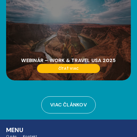
WEBINÁR – WORK & TRAVEL USA 2025
ČÍTAŤ VIAC
VIAC ČLÁNKOV
MENU
O nás
Kontakt