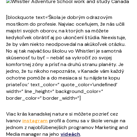
[blockquote text=‘
Škola je dobrým odrazovým
mostíkom do profesie. Najviac oceňujem, že nás učili
majstri svojich oborov, na ktorých sa môžete
kedykoľvek obrátiť aj po ukončení štúdia. Neexistuje,
že by vám niekto neodpovedal na akúkoľvek otázku.
No aj tak najväčšou školou vo Whistleri je samotná
skúsenosť tu byť – nebáť sa vykročiť zo svojej
komfortnej zóny a prísť na druhú stranu planéty. Je
jedno, že tu nikoho nepoznáte, v Kanade vám každý
ochotne pomôže a do mesiaca si tu nájdete kopu
priateľov.‘ text_color=“ quote_color=’undefined‘
width=“ line_height=“ background_color=“
border_color=“ border_width=“]
Viac krás kanadskej nature si môžete pozrieť cez
Ivanov
instagram
profil a čomu sa v škole venuje na
jednom z najobľúbenejšich programov Marketing and
Media manager na jeho
videách
.