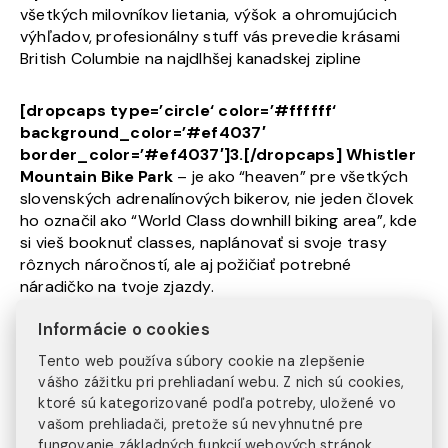
všetkých milovníkov lietania, výšok a ohromujúcich
výhľadov, profesionálny stuff vás prevedie krásami
British Columbie na najdlhšej kanadskej zipline
[dropcaps type=’circle‘ color=’#ffffff‘
background_color=’#ef4037′
border_color=’#ef4037′]3.[/dropcaps]
Whistler
Mountain Bike Park
– je ako “heaven” pre všetkých
slovenských adrenalínových bikerov, nie jeden človek
ho označil ako “World Class downhill biking area”, kde
si vieš booknuť classes, naplánovať si svoje trasy
rôznych náročností, ale aj požičiať potrebné
náradičko na tvoje zjazdy.
Informácie o cookies
[dropcaps type=’circle‘ color=’#ffffff‘
background_color=’#0a9244′
Tento web používa súbory cookie na zlepšenie
border_color=’#0a9244′]4.[/dropcaps]
Audain
vášho zážitku pri prehliadaní webu. Z nich sú cookies,
ktoré sú kategorizované podľa potreby, uložené vo
Art Museum
– Múzeum, ktoré sa určite oplatí vidieť,
vašom prehliadači, pretože sú nevyhnutné pre
umožňuje nahliadnuť do sveta kanadského umenia.
fungovanie základných funkcií webových stránok.