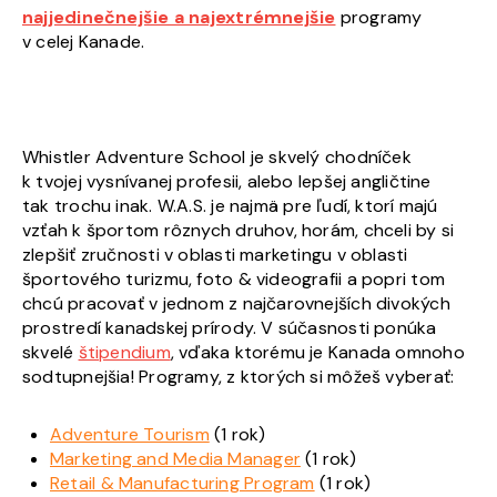
najjedinečnejšie a najextrémnejšie
programy
v celej Kanade.
Whistler Adventure School je skvelý chodníček
k tvojej vysnívanej profesii, alebo lepšej angličtine
tak
trochu inak. W.A.S. je najmä pre ľudí, ktorí majú
vzťah k športom rôznych druhov, horám, chceli by si
zlepšiť zručnosti v oblasti marketingu v oblasti
športového turizmu, foto & videografii a popri tom
chcú pracovať v jednom z najčarovnejších divokých
prostredí kanadskej prírody.
V súčasnosti ponúka
skvelé
štipendium
, vďaka ktorému je Kanada omnoho
sodtupnejšia!
Programy, z ktorých si môžeš vyberať:
Adventure Tourism
(1 rok)
Marketing and Media Manager
(1 rok)
Retail & Manufacturing Program
(1 rok)