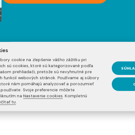
kies
bory cookie na zlepšenie vášho zážitku pri
nich sú cookies, ktoré sú kategorizované podľa
SÚHLA
vašom prehliadači, pretože sú nevyhnutné pre
h funkcií webových stránok. Používame aj súbory
, ktoré nám pomáhajú analyzovať a porozumieť
používate. Svoje preferencie môžete
5+ rokov
20+ program
liknutím na
Nastavenie cookies
. Kompletnú
čítať tu
.
 trhu
na výber