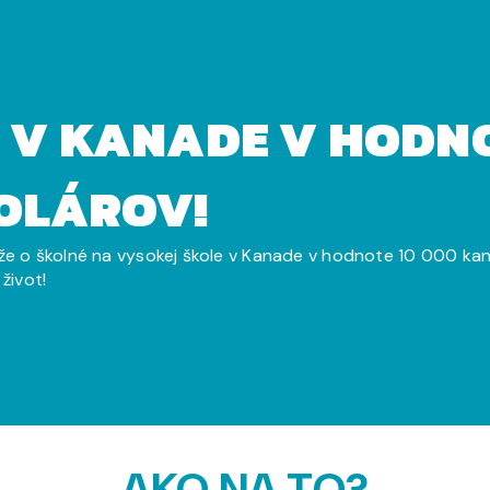
 V KANADE V HODNO
OLÁROV!
aže o školné na vysokej škole v Kanade v hodnote 10 000 ka
život!
AKO NA TO?