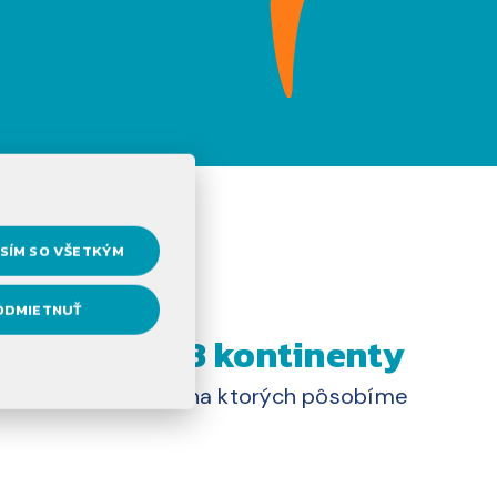
SÍM SO VŠETKÝM
ODMIETNUŤ
ov
3 kontinenty
na ktorých pôsobíme