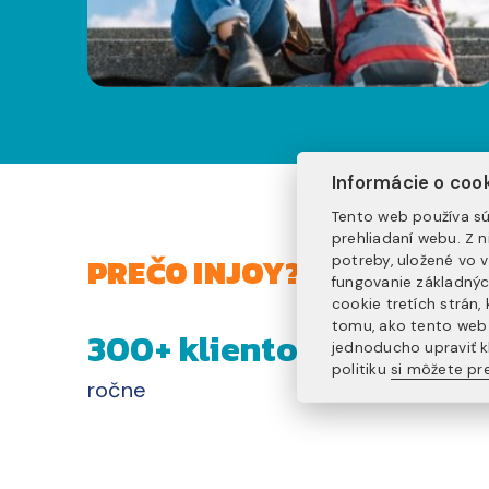
Informácie o coo
Tento web používa sú
prehliadaní webu. Z 
PREČO INJOY?
potreby, uložené vo 
fungovanie základnýc
cookie tretích strán
tomu, ako tento web 
300+ klientov
1
jednoducho upraviť k
politiku
si môžete pre
ročne
na