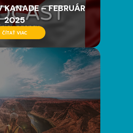
 KANADE – FEBRUÁR
2025
ČÍTAŤ VIAC