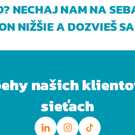
O? NECHAJ NAM NA SEB
N NIŽŠIE A DOZVIEŠ SA
behy našich klient
sieťach