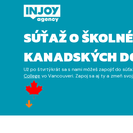
Domov
»
Súťaž o štúdium v Kanade
SÚŤAŽ O ŠKOLNÉ
KANADSKÝCH D
Už po štvrtýkrát sa s nami môžeš zapojiť do súť
College
vo Vancouveri. Zapoj sa aj ty a zmeň svoj 