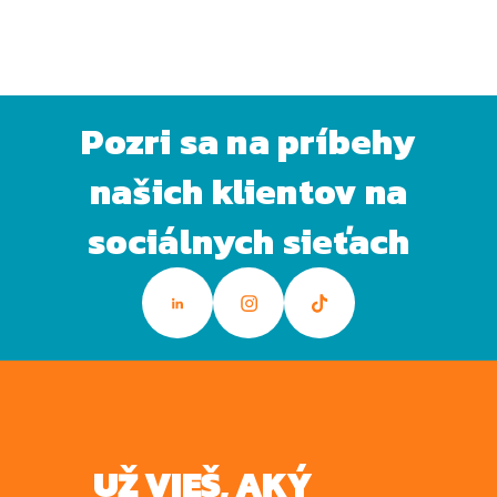
Pozri sa na príbehy
našich klientov na
sociálnych sieťach
UŽ VIEŠ, AKÝ