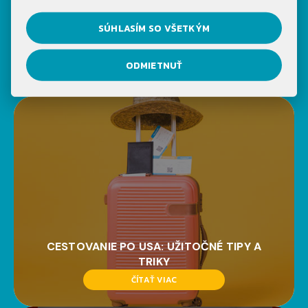
NOVINKY NA NAŠOM
SÚHLASÍM SO VŠETKÝM
BLOGU
ODMIETNUŤ
CESTOVANIE PO USA: UŽITOČNÉ TIPY A
TRIKY
ČÍTAŤ VIAC