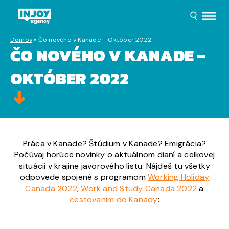
Domov
»
Čo nového v Kanade – Október 2022
ČO NOVÉHO V KANADE –
OKTÓBER 2022
Práca v Kanade? Štúdium v Kanade? Emigrácia?
Počúvaj horúce novinky o aktuálnom dianí a celkovej
situácii v krajine javorového listu. Nájdeš tu všetky
odpovede spojené s programom
Working Holiday
Canada 2022
,
Work and Study Canada 2022
a
cestovaním do Kanady
: