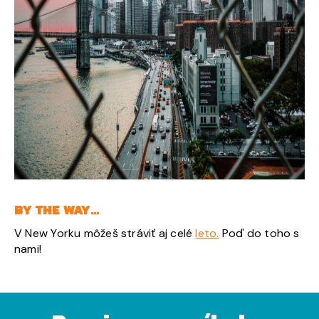
BY THE WAY…
V New Yorku môžeš stráviť aj celé
leto.
Poď do toho s
nami!