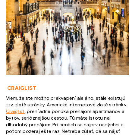
CRAIGLIST
Viem, že ste možno prekvapení ale áno, stále existujú
tzv. zlaté stránky. Americké internetové zlaté stránky.
Craiglist
, prehľadne ponúka prenájom apartmánov a
bytov, serióznejšou cestou. Tú máte istotu na
dlhodobý prenájom. Pri cenách sa najprv nadýchni a
potom pozeraj ešte raz. Netreba zúfať, dá sa nájsť