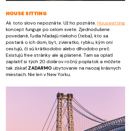
HOUSE SITTING
Ak toto slovo nepoznáte. Už ho poznáte.
Housesitting
koncept funguje po celom svete. Zjednodušene
povedané, ľudia hľadajú niekoho (teba), kto sa
postará o ich dom, byt, zvieratko, rybku, kým oni
cestujú, či sú krátkodobo alebo dlhodobo preč.
Existujú free stránky ale aj platené. Tam sa oplatí
zaplatiť si tých 20 dolárov ročný poplatok a môžete
tak získať
ZADARMO
ubytovanie na naozaj krásnych
miestach. Nie len v New Yorku.