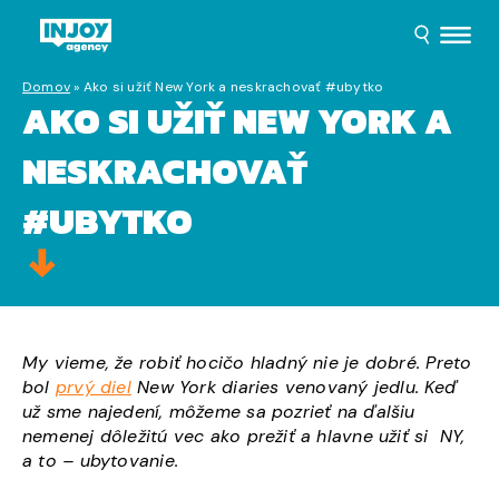
Domov
»
Ako si užiť New York a neskrachovať #ubytko
AKO SI UŽIŤ NEW YORK A
NESKRACHOVAŤ
#UBYTKO
My vieme, že robiť hocičo hladný nie je dobré. Preto
bol
prvý diel
New York
diaries venovaný jedlu. Keď
už sme najedení, môžeme sa pozrieť na ďalšiu
nemenej dôležitú vec ako prežiť a hlavne užiť si NY,
a to – ubytovanie.