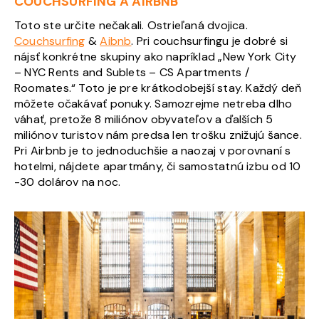
COUCHSURFING A AIRBNB
Toto ste určite nečakali. Ostrieľaná dvojica.
Couchsurfing
&
Aibnb
. Pri couchsurfingu je dobré si
nájsť konkrétne skupiny ako napríklad „New York City
– NYC Rents and Sublets – CS Apartments /
Roomates.“ Toto je pre krátkodobejší stay. Každý deň
môžete očakávať ponuky. Samozrejme netreba dlho
váhať, pretože 8 miliónov obyvateľov a ďalších 5
miliónov turistov nám predsa len trošku znižujú šance.
Pri Airbnb je to jednoduchšie a naozaj v porovnaní s
hotelmi, nájdete apartmány, či samostatnú izbu od 10
-30 dolárov na noc.