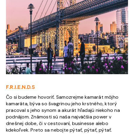
F.R.I.E.N.D.S
Čo si budeme hovoriť. Samozrejme kamarát môjho
kamaráta, býva so švagrinou jeho krstného, ktorý
pracoval s jeho synom a akurát hľadajú niekoho na
podnájom. Známosti sú naša najväčšia power v
dnešnej dobe, či v cestovaní, businesse alebo
kdekoľvek. Preto sa nebojte pýtať, pýtať, pýtať.