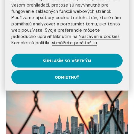
vašom prehliadači, pretože sú nevyhnutné pre
CRAZY TIP – ŽLTÝ TAXÍK S VÝHĽADOM NA
fungovanie základných funkcií webových stránok.
MANHATTAN
Používame aj súbory cookie tretích strán, ktoré nám
pomáhajú analyzovať a porozumieť tomu, ako tento
Amerika je Amerika. Preto vás nemôže prekvapiť, že
web používate. Svoje preferencie môžete
môžete na určitý čas bývať a spať v autentickom
jednoducho upraviť kliknutím na
Nastavenie cookies
.
taxíku komika Jonathana Powleyho.
A Yellow Cab
Kompletnú politiku
si môžete prečítať tu
.
parkuje neďaleko East River v Queense, a za 39
dolárov na noc môžete bývať v upravenej dodávke s
výhľadom na panorámu Manhattanu. Má posteľ, nemá
SÚHLASÍM SO VŠETKÝM
wifi. Avšak tú nájdete v NYC všade. Každú rezerváciu
bude čakať žltá nádielka darčekov, banány, papuče, či
ODMIETNUŤ
žlté ruže. This is New York baby!