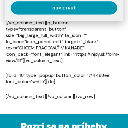
snami. Pracovný rok v Kanade by dopriali naozaj
každému. Kanada je prekrásna krajina plná možností!
ODMIETNUŤ
[/vc_column_text][q_button
type=“transparent_button“
size=“big_large_full_width“ fa_icon=““
fe_icon=“icon_pencil-edit“ target=“_blank“
text=“CHCEM PRACOVAŤ V KANADE“
icon_pack=“font_elegant“ link=“https://injoy.sk/form-
view/18″][vc_column_text]
[fc id=’18‘ type=’popup‘ button_color=’#4488ee‘
font_color=’white‘][/fc]
[/vc_column_text][/vc_column][/vc_row]
Pozri sa na príbehy