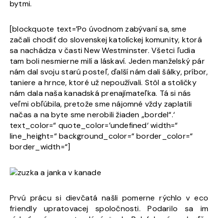
bytmi.
[blockquote text=’Po úvodnom zabývaní sa, sme
začali chodiť do slovenskej katolíckej komunity, ktorá
sa nachádza v časti New Westminster. Všetci ľudia
tam boli nesmierne milí a láskaví. Jeden manželský pár
nám dal svoju starú posteľ, ďalší nám dali šálky, príbor,
taniere a hrnce, ktoré už nepoužívali. Stôl a stoličky
nám dala naša kanadská prenajímateľka. Tá si nás
veľmi obľúbila, pretože sme nájomné vždy zaplatili
načas a na byte sme nerobili žiaden „bordel“.‘
text_color=“ quote_color=’undefined‘ width=“
line_height=“ background_color=“ border_color=“
border_width=“]
Prvú prácu si dievčatá našli pomerne rýchlo v eco
friendly upratovacej spoločnosti. Podarilo sa im