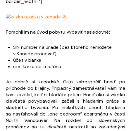
border_width=“]
Pomohli im na úvod pobytu vybaviť nasledovné:
SIN number na úrade (bez ktorého nemôžete
v Kanade pracovať)
účet v banke
sim-kartu do telefónu
Je dobré si kanadské číslo zabezpečiť hneď po
príchode do krajiny. Prípadný zamestnávateľ vám má
kam zavolať, keď si hľadáte prácu. Hneď ako si všetko
dievčatá povybavovali, začali s hľadaním práce a
vlastného bývania. Po niekoľkých dňoch hľadania
sa nasťahovali do „one bedroom“ apartmánu v časti
North Vancouver. Na rozdiel od slovenských
prenájmov sa tu dievčatá nestretli so zariadenými