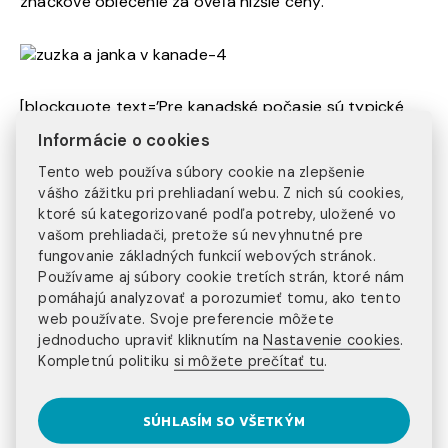
značkové oblečenie za oveľa nižšie ceny.
[blockquote text=’Pre kanadské počasie sú typické
veľké rozdiely medzi letom a zimou. Zima trvá trochu
Informácie o cookies
dlhšie ako u nás. Vo Vancouveri v zime často prší a
fúka silný vietor, takže ani dáždnik veľmi nepomáhal!
Tento web používa súbory cookie na zlepšenie
vášho zážitku pri prehliadaní webu. Z nich sú cookies,
Naopak leto bolo úžasné, teplé a slnečné.‘
ktoré sú kategorizované podľa potreby, uložené vo
text_color=“ quote_color=’undefined‘ width=“
vašom prehliadači, pretože sú nevyhnutné pre
line_height=“ background_color=“ border_color=“
fungovanie základných funkcií webových stránok.
border_width=“]
Používame aj súbory cookie tretích strán, ktoré nám
pomáhajú analyzovať a porozumieť tomu, ako tento
web používate. Svoje preferencie môžete
jednoducho upraviť kliknutím na
Nastavenie cookies
.
Kompletnú politiku
si môžete prečítať tu
.
Janka aj Zuzka sa za rok v Kanade toho naučili naozaj
veľa. Nabrali nové skúsenosti, spoznali nových ľudí.
Hlavne sa naučili, na čom naozaj záleží a na čom až tak
SÚHLASÍM SO VŠETKÝM
nie. Spoznali lepšie samé seba a naučili sa ísť za svojími