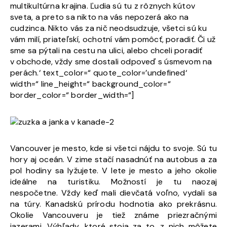
multikultúrna krajina. Ľudia sú tu z rôznych kútov
sveta, a preto sa nikto na vás nepozerá ako na
cudzinca. Nikto vás za nič neodsudzuje, všetci sú ku
vám milí, priateľskí, ochotní vám pomôcť, poradiť. Či už
sme sa pýtali na cestu na ulici, alebo chceli poradiť
v obchode, vždy sme dostali odpoveď s úsmevom na
perách.‘ text_color=“ quote_color=’undefined‘
width=“ line_height=“ background_color=“
border_color=“ border_width=“]
Vancouver je mesto, kde si všetci nájdu to svoje. Sú tu
hory aj oceán. V zime stačí nasadnúť na autobus a za
pol hodiny sa lyžujete. V lete je mesto a jeho okolie
ideálne na turistiku. Možností je tu naozaj
nespočetne. Vždy keď mali dievčatá voľno, vydali sa
na túry. Kanadskú prírodu hodnotia ako prekrásnu.
Okolie Vancouveru je tiež známe priezračnými
jazerami. Výhľady, ktoré stoja za to, z nich môžete