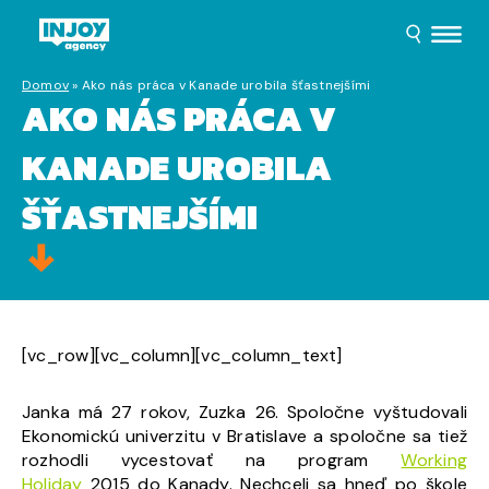
Domov
»
Ako nás práca v Kanade urobila šťastnejšími
AKO NÁS PRÁCA V
KANADE UROBILA
ŠŤASTNEJŠÍMI
[vc_row][vc_column][vc_column_text]
Janka má 27 rokov, Zuzka 26. Spoločne vyštudovali
Ekonomickú univerzitu v Bratislave a spoločne sa tiež
rozhodli vycestovať na program
Working
Holiday
2015
do Kanady. Nechceli sa hneď po škole