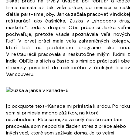
získať prácu na trvalý úväzok. Bol február a keďže
firma nemala až tak veľa práce, po mesiaci si našli
ďalšie part-time joby. Janka začala pracovať v indickej
reštaurácií ako čašníčka, Zuzka v „shoppers drug
markete“, teda v drogérii. Obe práce si Janka veľmi
pochvaľuje, pretože všade spoznávala veľa nových
ľudí. V prvej práci mala veľa zahraničných kolegov,
ktorí boli na podobnom programe ako ona.
V reštaurácii pracovala s neskutočne milými ľudmi z
Indie. Obľúbila si ich a často si s nimi po práci zašli obe
slovenky posedieť do niektorého z útulných barov
Vancouveru.
[blockquote text=’Kanada mi prirástla k srdcu. Po roku
som si priniesla mnoho zážitkov, na ktoré
nezabudnem. Páči sa mi, že za celý čas čo som tam
pracovala, som nepocítila žiaden stres z práce alebo
iných vecí, ktoré som zažívala doma. Je to veľmi