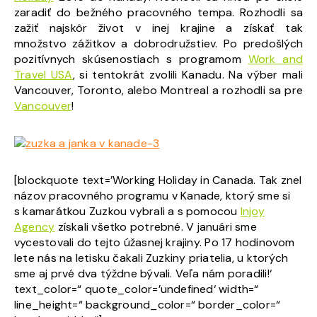
zaradiť do bežného pracovného tempa. Rozhodli sa
zažiť najskôr život v inej krajine a získať tak
množstvo zážitkov a dobrodružstiev. Po predošlých
pozitívnych skúsenostiach s programom
Work and
Travel USA
, si tentokrát zvolili Kanadu. Na výber mali
Vancouver, Toronto, alebo Montreal a rozhodli sa pre
Vancouver
!
[blockquote text=’Working Holiday in Canada. Tak znel
názov pracovného programu v Kanade, ktorý sme si
s kamarátkou Zuzkou vybrali a s pomocou
Injoy
Agency
získali všetko potrebné. V januári sme
vycestovali do tejto úžasnej krajiny. Po 17 hodinovom
lete nás na letisku čakali Zuzkiny priatelia, u ktorých
sme aj prvé dva týždne bývali. Veľa nám poradili!‘
text_color=“ quote_color=’undefined‘ width=“
line_height=“ background_color=“ border_color=“