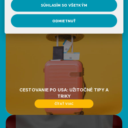
NOVINKY NA NAŠOM
SÚHLASÍM SO VŠETKÝM
BLOGU
ODMIETNUŤ
CESTOVANIE PO USA: UŽITOČNÉ TIPY A
TRIKY
ČÍTAŤ VIAC