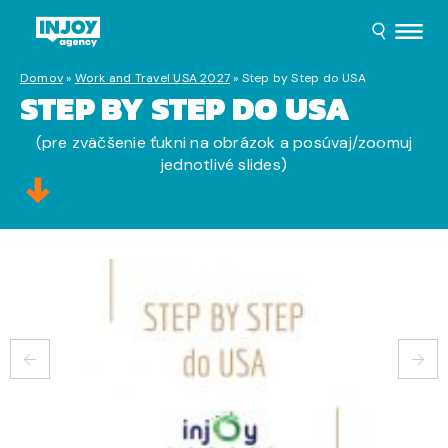
Domov
»
Work and Travel USA 2027
»
Step by Step do USA
STEP BY STEP DO USA
(pre zväčšenie ťukni na obrázok a posúvaj/zoomuj
jednotlivé slides)