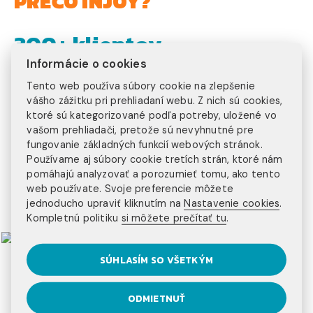
PREČO INJOY?
300+ klientov
Informácie o cookies
ročne
15+ rokov
Tento web používa súbory cookie na zlepšenie
vášho zážitku pri prehliadaní webu. Z nich sú cookies,
na trhu
ktoré sú kategorizované podľa potreby, uložené vo
20+ programov
vašom prehliadači, pretože sú nevyhnutné pre
fungovanie základných funkcií webových stránok.
Používame aj súbory cookie tretích strán, ktoré nám
na výber
pomáhajú analyzovať a porozumieť tomu, ako tento
3 kontinenty
web používate. Svoje preferencie môžete
jednoducho upraviť kliknutím na
Nastavenie cookies
.
na ktorých pôsobíme
Kompletnú politiku
si môžete prečítať tu
.
SÚHLASÍM SO VŠETKÝM
ODMIETNUŤ