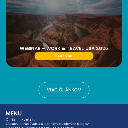
WEBINÁR – WORK & TRAVEL USA 2025
ČÍTAŤ VIAC
VIAC ČLÁNKOV
MENU
O nás
Kontakt
Zásady spracúvania a ochrany osobných údajov
Ochrana súkromia a používanie cookies