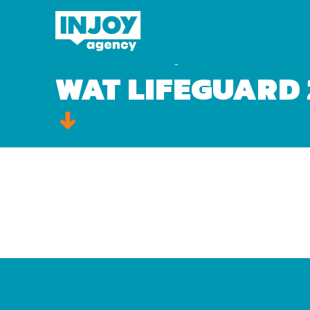
Domov
»
Video
»
WaT lifeguard 2
WAT LIFEGUARD 