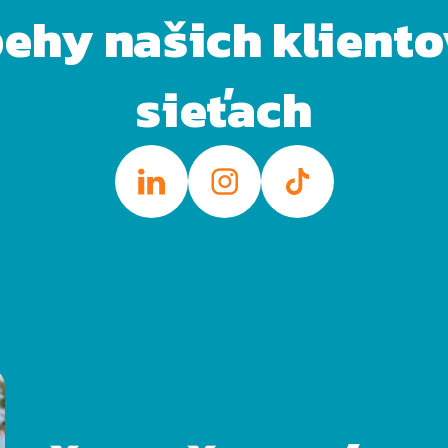
behy našich klient
sieťach