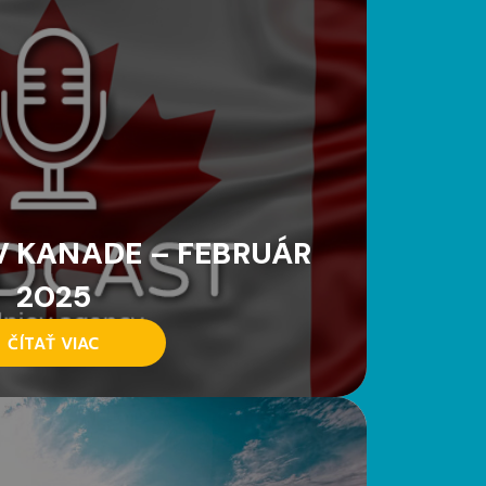
 KANADE – FEBRUÁR
2025
ČÍTAŤ VIAC