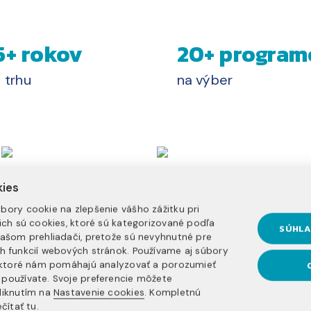
5+ rokov
20+ program
 trhu
na výber
kies
bory cookie na zlepšenie vášho zážitku pri
nich sú cookies, ktoré sú kategorizované podľa
SÚHLA
vašom prehliadači, pretože sú nevyhnutné pre
h funkcií webových stránok. Používame aj súbory
, ktoré nám pomáhajú analyzovať a porozumieť
používate. Svoje preferencie môžete
liknutím na
Nastavenie cookies
. Kompletnú
čítať tu
.