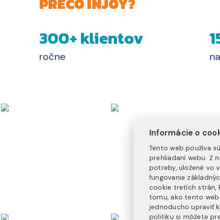
PREČO INJOY?
300+ klientov
1
ročne
na
Informácie o coo
Tento web používa sú
prehliadaní webu. Z 
potreby, uložené vo 
fungovanie základnýc
cookie tretích strán
tomu, ako tento web 
jednoducho upraviť k
politiku
si môžete pre