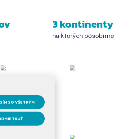
ov
3 kontinenty
na ktorých pôsobíme
SÍM SO VŠETKÝM
ODMIETNUŤ