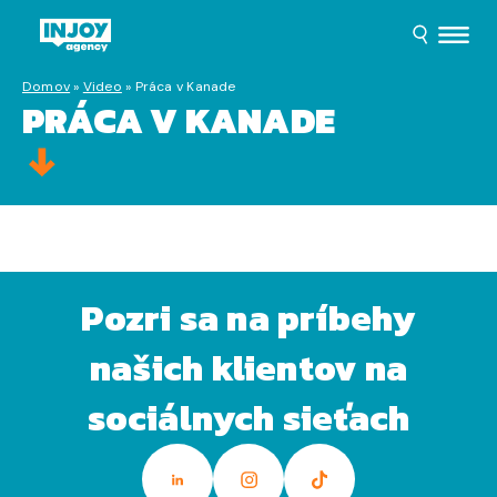
Domov
»
Video
»
Práca v Kanade
PRÁCA V KANADE
Pozri sa na príbehy
našich klientov na
sociálnych sieťach