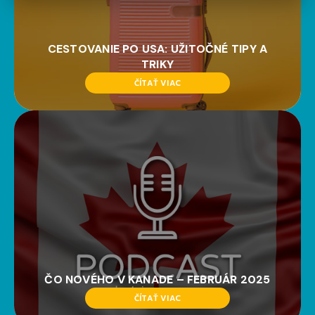
CESTOVANIE PO USA: UŽITOČNÉ TIPY A
TRIKY
ČÍTAŤ VIAC
ČO NOVÉHO V KANADE – FEBRUÁR 2025
ČÍTAŤ VIAC