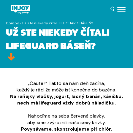
Domov
»
Už ste niekedy čítali LIFEGUARD BÁSEŇ?
UŽ STE NIEKEDY ČÍTALI
LIFEGUARD BÁSEŇ?
„Čaute!!“ Takto sa nám deň začína,
každý je rád, že môže ísť konečne do bazéna.
Na raňajky vločky, jogurt, lacný banán, kávičku,
nech má lifeguard vždy dobrú náladičku.
Nahodíme na seba červené plavky,
aby sme zvýraznili naše sexy krivky.
Povysávame, skontrolujeme pH chlór,