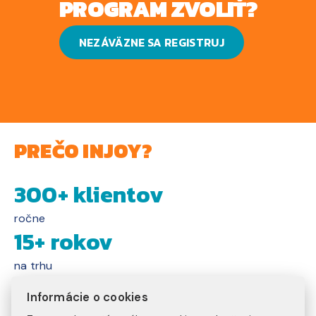
PROGRAM ZVOLIŤ?
NEZÁVÄZNE SA REGISTRUJ
PREČO INJOY?
300+ klientov
ročne
15+ rokov
na trhu
20+ programov
Informácie o cookies
na výber