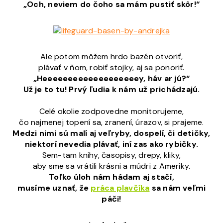
„Och, neviem do čoho sa mám pustiť skôr!“
Ale potom môžem hrdo bazén otvoriť,
plávať v ňom, robiť stojky, aj sa ponoriť.
„Heeeeeeeeeeeeeeeeeeey, háv ar jú?“
Už je to tu! Prvý ľudia k nám už prichádzajú.
Celé okolie zodpovedne monitorujeme,
čo najmenej topení sa, zranení, úrazov, si prajeme.
Medzi nimi sú malí aj veľryby, dospelí, či detičky,
niektorí nevedia plávať, iní zas ako rybičky.
Sem-tam knihy, časopisy, drepy, kliky,
aby sme sa vrátili krásni a múdri z Ameriky.
Toľko úloh nám hádam aj stačí,
musíme uznať, že
práca plavčíka
sa nám veľmi
páči!