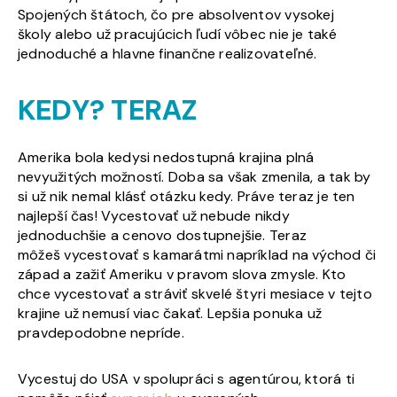
Spojených štátoch, čo pre absolventov vysokej
školy alebo už pracujúcich ľudí vôbec nie je také
jednoduché a hlavne finančne realizovateľné.
KEDY? TERAZ
Amerika bola kedysi nedostupná krajina plná
nevyužitých možností. Doba sa však zmenila, a tak by
si už nik nemal klásť otázku kedy. Práve teraz je ten
najlepší čas! Vycestovať už nebude nikdy
jednoduchšie a cenovo dostupnejšie. Teraz
môžeš vycestovať s kamarátmi napríklad na východ či
západ a zažiť Ameriku v pravom slova zmysle. Kto
chce vycestovať a stráviť skvelé štyri mesiace v tejto
krajine už nemusí viac čakať. Lepšia ponuka už
pravdepodobne nepríde.
Vycestuj do USA v spolupráci s agentúrou, ktorá ti