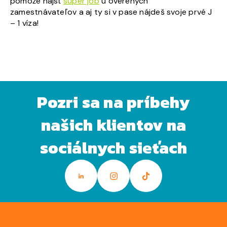
pomôže nájsť
super job
u overených
zamestnávateľov a aj ty si v pase nájdeš svoje prvé J
– 1 víza!
Pozri sa na príbehy
našich klientov na
sociálnych sieťach