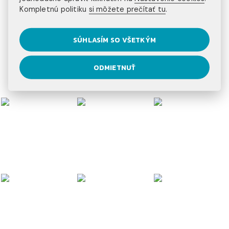
Kompletnú politiku
si môžete prečítať tu
.
na trhu
20+ programov
SÚHLASÍM SO VŠETKÝM
na výber
3 kontinenty
ODMIETNUŤ
na ktorých pôsobíme