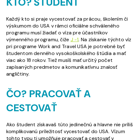
KTO? ŠTUDENT
Každý kto si praje vycestovať za prácou, školením či
výskumom do USA v rámci oficiálne schváleného
programu musí žiadať o víza pre účastníkov
výmenného programu, čiže
J -1
. Na získanie týchto víz
pri programe Work and Travel USA je potrebné byť
študentom denného vysokoškolského štúdia a mať
viac ako 18 rokov. Tiež musíš mať určitý počet
zapísaných predmetov a komunikatívnu znalosť
angličtiny.
ČO? PRACOVAŤ A
CESTOVAŤ
Ako študent získavaš túto jedinečnú a hlavne nie príliš
komplikovanú príležitosť vycestovať do USA. Vízum
tohto typu ti umožňuje pracovať a cestovať v