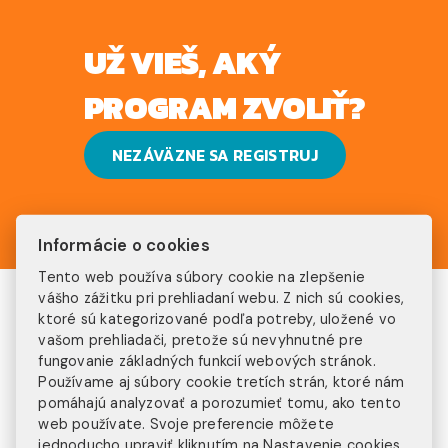
UŽ VIEŠ, AKÝ
PROGRAM ZVOLIŤ?
NEZÁVÄZNE SA REGISTRUJ
Informácie o cookies
Tento web používa súbory cookie na zlepšenie
PREČO INJOY?
vášho zážitku pri prehliadaní webu. Z nich sú cookies,
ktoré sú kategorizované podľa potreby, uložené vo
vašom prehliadači, pretože sú nevyhnutné pre
300+ klientov
fungovanie základných funkcií webových stránok.
Používame aj súbory cookie tretích strán, ktoré nám
pomáhajú analyzovať a porozumieť tomu, ako tento
ročne
15+ rokov
web používate. Svoje preferencie môžete
jednoducho upraviť kliknutím na
Nastavenie cookies
.