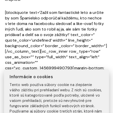
[blockquote text=’Zažil som fantastické leto a určite
by som Španielsko odporúčal každému, kto nechce
v lete doma na facebooku sledovať a like-ovať fotky
iných ľudí, ako som to robil aj ja, ale sám tie fotky
pridávať a deliť sa o svoje zážitky!‘ text_color=“
quote_color=’undefined‘ width=“ line_height=“
background_color=“ border_color=“ border_width=“]
[/vc_column_text][vc_row_inner row_type=“row“
use_as_box=““ type=“full_width“ text_align=“left“
css_animation=““
css=“.vc_custom_1456999490793{margin-bottom:
10px !important;}“][vc_column_inner el_class=““
Informácie o cookies
width=“1/1″][q_button type=“transparent_button“
size=“big_large_full_width“ icon_pack=“font_elegant“
Tento web používa súbory cookie na zlepšenie
fa_icon=““ fe_icon=“icon_pencil-edit“ target=“_blank“
vášho zážitku pri prehliadaní webu. Z nich sú cookies,
ktoré sú kategorizované podľa potreby, uložené vo
text=“NEZÁVÄZNÁ REGISTRÁCIA“
vašom prehliadači, pretože sú nevyhnutné pre
link=“https://injoy.sk/form-view/20″]
fungovanie základných funkcií webových stránok.
[/vc_column_inner][/vc_row_inner][vc_row_inner
Používame aj súbory cookie tretích strán, ktoré nám
row_type=“row“ use_as_box=““ type=“full_width“