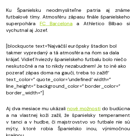
Ku Španielsku neodmysliteľne patria aj známe
futbalové tímy. Atmosféru zápasu finále španielskeho
superpohára
FC Barcelona
a Athletico Bilbao si
vychutnal aj Jozef.
[blockquote text=’Najväčší európsky štadion bol
takmer vypredaný a tá atmosféra na ňom sa dala
krájať. Vidieť hviezdy španielskeho futbalu bolo niečo
neskutočné a na to nikdy nezabudnem! Je to iné ako
pozerať zápas doma na gauči, treba to zažiť!‘
text_color=“ quote_color=’undefined‘ width=“
line_height=“ background_color=“ border_color=“
border_width=“]
Aj dva mesiace mu ukázali
nové možnosti
do budúcna
a na vlastnej koži zažil, že španielsky temperament
v tanci a v hudbe, či majstrovstvo vo futbale nie sú
mýty, ktoré robia Španielsko inou, výnimočnou
krajinou.