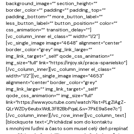
background_image=““ section_height=““
border_color=““ padding=““ padding_top=““
padding_bottom=““ more_button_label=““
less_button_label=““ button_position=““ color=““
css_animation=““ transition_delay=““]
[vc_column_inner el_class=““ width=“1/2″]
[vc_single_image image=“4648″ alignment=“center“
border_color=“grey“ img_link_large=““
img_link_target=“_self“ qode_css_animation=““
img_size=“full“ link=“https://injoy.sk/praca-spanielsko“]
[/vc_column_inner][vc_column_inner el_class=““
width=“1/2″][vc_single_image image=“4653″
alignment=“center“ border_color=“grey“
img_link_large=““ img_link_target=“_self“
qode_css_animation=““ img_size=“full“
link=“https://www.youtube.com/watch?list=PLgZlAgZ-
QLrWZDy6eubxWdL3F82BbPqaL&v=7PkE9aSee7c“]
[/vc_column_inner][/vc_row_inner][vc_column_text]
[blockquote text=’„Prichádzal som do kontaktu
s mnohými ľuďmi a často som musel celý deň prepínať