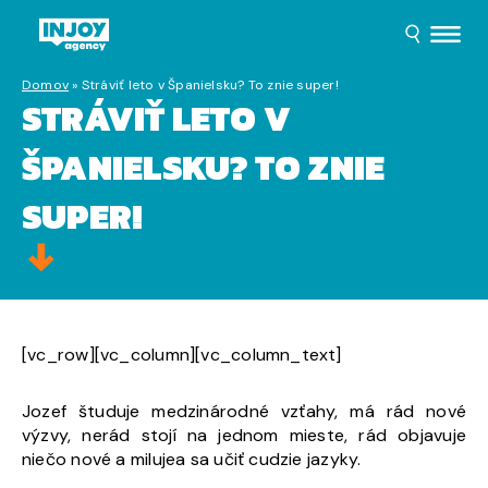
Domov
»
Stráviť leto v Španielsku? To znie super!
STRÁVIŤ LETO V
ŠPANIELSKU? TO ZNIE
SUPER!
[vc_row][vc_column][vc_column_text]
Jozef študuje medzinárodné vzťahy, má rád nové
výzvy, nerád stojí na jednom mieste, rád objavuje
niečo nové a milujea sa učiť cudzie jazyky.