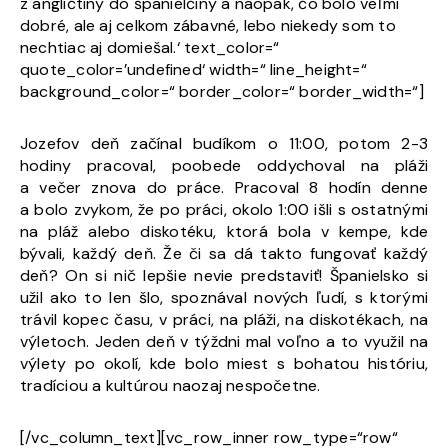
z angličtiny do španielčiny a naopak, čo bolo veľmi
dobré, ale aj celkom zábavné, lebo niekedy som to
nechtiac aj domiešal.‘ text_color=“
quote_color=’undefined‘ width=“ line_height=“
background_color=“ border_color=“ border_width=“]
Jozefov deň začínal budíkom o 11:00, potom 2-3
hodiny pracoval, poobede oddychoval na pláži
a večer znova do práce. Pracoval 8 hodín denne
a bolo zvykom, že po práci, okolo 1:00 išli s ostatnými
na pláž alebo diskotéku, ktorá bola v kempe, kde
bývali, každý deň. Že či sa dá takto fungovať každý
deň? On si nič lepšie nevie predstaviť! Španielsko si
užil ako to len šlo, spoznával nových ľudí, s ktorými
trávil kopec času, v práci, na pláži, na diskotékach, na
výletoch. Jeden deň v týždni mal voľno a to využil na
výlety po okolí, kde bolo miest s bohatou históriu,
tradíciou a kultúrou naozaj nespočetne.
[/vc_column_text][vc_row_inner row_type=“row“