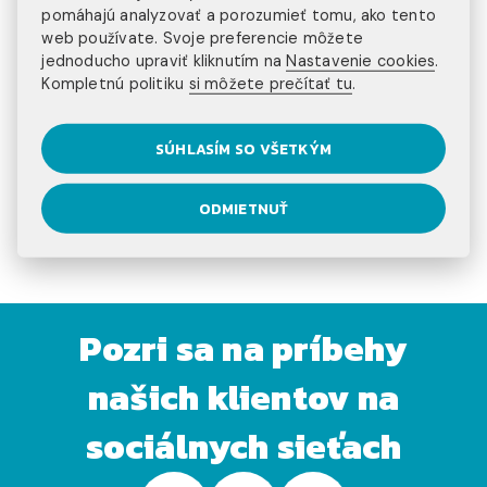
pomáhajú analyzovať a porozumieť tomu, ako tento
text_align=“left“ css_animation=““
web používate. Svoje preferencie môžete
css=“.vc_custom_1456999496771{margin-top: 10px
jednoducho upraviť kliknutím na
Nastavenie cookies
.
!important;}“][vc_column_inner el_class=““
Kompletnú politiku
si môžete prečítať tu
.
width=“1/1″][vc_single_image image=“4652″
alignment=“center“ style=““ border_color=“grey“
img_link_large=““ img_link_target=“_self“
SÚHLASÍM SO VŠETKÝM
qode_css_animation=““ transition_delay=““
img_size=“full“ link=“https://injoy.sk/praca-spanielsko“]
ODMIETNUŤ
[/vc_column_inner][/vc_row_inner][/vc_column]
[/vc_row]
Pozri sa na príbehy
našich klientov na
sociálnych sieťach