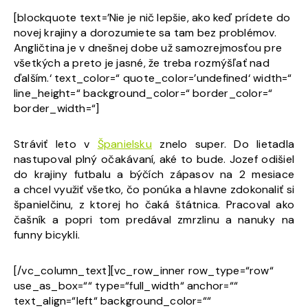
[blockquote text=’Nie je nič lepšie, ako keď prídete do
novej krajiny a dorozumiete sa tam bez problémov.
Angličtina je v dnešnej dobe už samozrejmosťou pre
všetkých a preto je jasné, že treba rozmýšľať nad
ďalším.‘ text_color=“ quote_color=’undefined‘ width=“
line_height=“ background_color=“ border_color=“
border_width=“]
Stráviť leto v
Španielsku
znelo super. Do lietadla
nastupoval plný očakávaní, aké to bude. Jozef odišiel
do krajiny futbalu a býčích zápasov na 2 mesiace
a chcel využiť všetko, čo ponúka a hlavne zdokonaliť si
španielčinu, z ktorej ho čaká štátnica. Pracoval ako
čašník a popri tom predával zmrzlinu a nanuky na
funny bicykli.
[/vc_column_text][vc_row_inner row_type=“row“
use_as_box=““ type=“full_width“ anchor=““
text_align=“left“ background_color=““