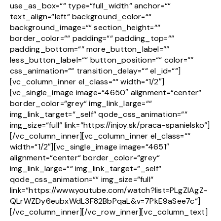
use_as_box=““ type=“full_width“ anchor=““
text_align=“left“ background_color=““
background_image=““ section_height=““
border_color=““ padding=““ padding_top=““
padding_bottom=““ more_button_label=““
less_button_label=““ button_position=““ color=““
css_animation=““ transition_delay=““ el_id=““]
[vc_column_inner el_class=““ width=“1/2″]
[vc_single_image image=“4650″ alignment=“center“
border_color=“grey“ img_link_large=““
img_link_target=“_self“ qode_css_animation=““
img_size=“full“ link=“https://injoy.sk/praca-spanielsko“]
[/vc_column_inner][vc_column_inner el_class=““
width=“1/2″][vc_single_image image=“4651″
alignment=“center“ border_color=“grey“
img_link_large=““ img_link_target=“_self“
qode_css_animation=““ img_size=“full“
link=“https://www.youtube.com/watch?list=PLgZlAgZ-
QLrWZDy6eubxWdL3F82BbPqaL&v=7PkE9aSee7c“]
[/vc_column_inner][/vc_row_inner][vc_column_text]