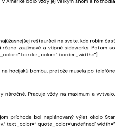
čas v Amerike bolo vždy jej veľkým snom a rozhodla
ajúžasnejšej reštaurácii na svete, kde robím časť
í rôzne zaujímavé a vtipné sideworks. Potom so
d_color=“ border_color=“ border_width=“]
á na hocijakú bombu, pretože musela po telefóne
edy náročné. Pracuje vždy na maximum a vytvalo.
ojom príchode bol naplánovaný výlet okolo Star
‘ text_color=“ quote_color=’undefined‘ width=“