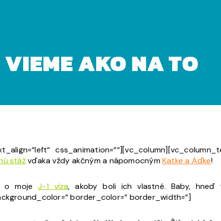
– VIEME AKO NA TO
t_align=“left“ css_animation=““][vc_column][vc_column_t
nú stáž
vďaka vždy akčným a nápomocným
Katke a Aďke
!
i o moje
J-1 víza
, akoby boli ich vlastné. Baby, hneď
background_color=“ border_color=“ border_width=“]