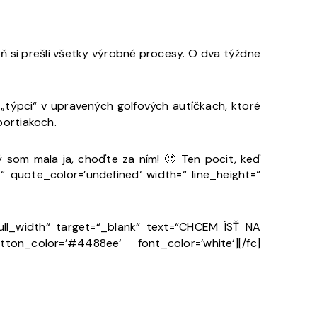
eň si prešli všetky výrobné procesy. O dva týždne
 „týpci“
v upravených golfových autíčkach, ktoré
portiakoch.
ký som mala ja, choďte za ním! 🙂 Ten pocit, keď
“ quote_color=’undefined‘ width=“ line_height=“
ull_width“ target=“_blank“ text=“CHCEM ÍSŤ NA
on_color=’#4488ee‘ font_color=’white‘][/fc]