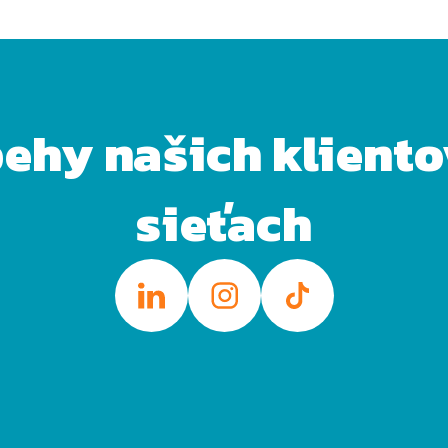
behy našich klient
sieťach