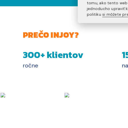
tomu, ako tento web 
jednoducho upraviť k
politiku
si môžete pre
PREČO INJOY?
300+ klientov
1
ročne
na