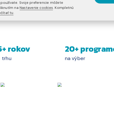
používate. Svoje preferencie môžete
liknutím na
Nastavenie cookies
. Kompletnú
čítať tu
.
5+ rokov
20+ program
 trhu
na výber