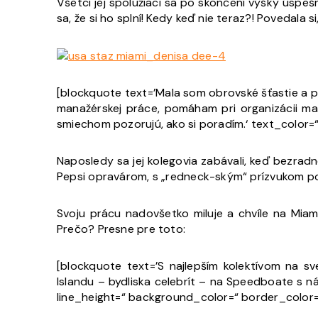
Všetci jej spolužiaci sa po skončení výšky úspešn
sa, že si ho splní! Kedy keď nie teraz?! Povedala s
[blockquote text=’Mala som obrovské šťastie a po
manažérskej práce, pomáham pri organizácii ma
smiechom pozorujú, ako si poradím.‘ text_color
Naposledy sa jej kolegovia zabávali, keď bezra
Pepsi opravárom, s „redneck-ským“ prízvukom po
Svoju prácu nadovšetko miluje a chvíle na Miam
Prečo? Presne pre toto:
[blockquote text=’S najlepším kolektívom na s
Islandu – bydliska celebrít – na Speedboate s 
line_height=“ background_color=“ border_color