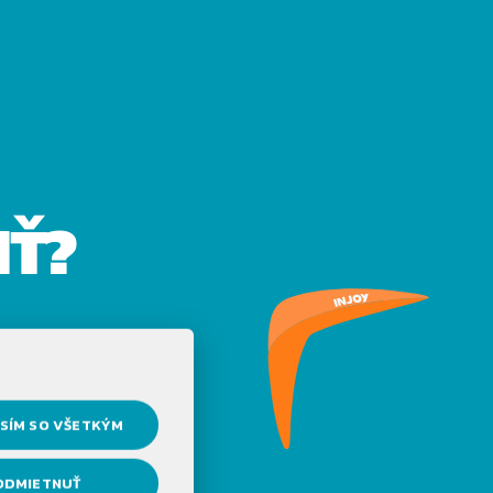
IŤ?
SÍM SO VŠETKÝM
ODMIETNUŤ