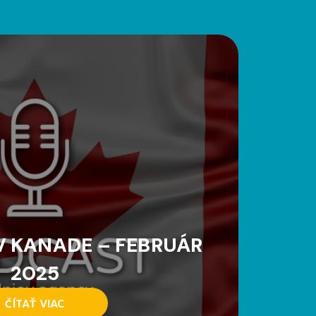
 KANADE – FEBRUÁR
2025
ČÍTAŤ VIAC