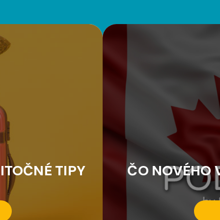
ITOČNÉ TIPY
ČO NOVÉHO V