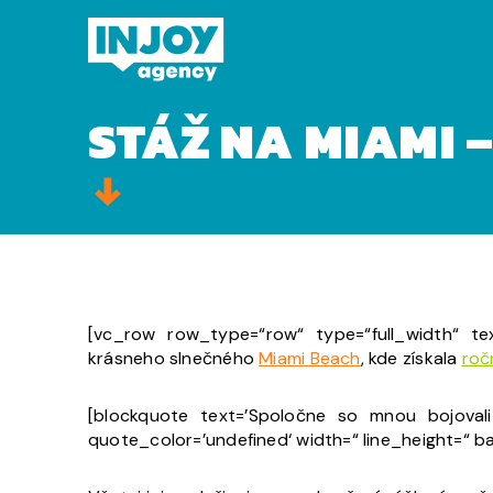
Domov
»
Stáž na Miami – vieme ako na to
STÁŽ NA MIAMI 
[vc_row row_type=“row“ type=“full_width“ tex
krásneho slnečného
Miami Beach
, kde získala
roč
[blockquote text=’Spoločne so mnou bojoval
quote_color=’undefined‘ width=“ line_height=“ 