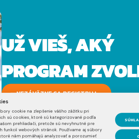
UŽ VIEŠ, AKÝ
PROGRAM ZVOL
NEZÁVÄZNE SA REGISTRUJ
kies
bory cookie na zlepšenie vášho zážitku pri
nich sú cookies, ktoré sú kategorizované podľa
SÚHLA
vašom prehliadači, pretože sú nevyhnutné pre
h funkcií webových stránok. Používame aj súbory
, ktoré nám pomáhajú analyzovať a porozumieť