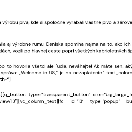
a výrobu piva, kde si spoločne vyrábali vlastné pivo a zárov
ila aj výrobne rumu. Deniska spomína najmä na to, ako ich
tlách, vozili po hlavnej ceste popri všetkých kabrioletných š
bo to hovoria všetci ale ľudia, neváhajte! Ak máte sen, a
práva: „Welcome in US,“ je na nezaplatenie.‘ text_color=
th=“]
][q_button type=“transparent_button“ size=“big_large_f
iew/13″][vc_column_text][fc id=’13‘ type=’popup‘ butt