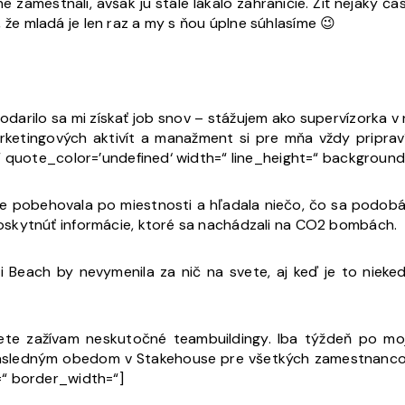
e zamestnali, avšak ju stále lákalo zahraničie. Žiť nejaký 
i, že mladá je len raz a my s ňou úplne súhlasíme 😉
darilo sa mi získať job snov – stážujem ako supervízorka v n
rketingových aktivít a manažment si pre mňa vždy priprav
=“ quote_color=’undefined‘ width=“ line_height=“ backgroun
dne pobehovala po miestnosti a hľadala niečo, čo sa podob
skytnúť informácie, ktoré sa nachádzali na CO2 bombách.
i Beach by nevymenila za nič na svete, aj keď je to niek
vete zažívam neskutočné teambuildingy. Iba týždeň po m
následným obedom v Stakehouse pre všetkých zamestnancov.
=“ border_width=“]