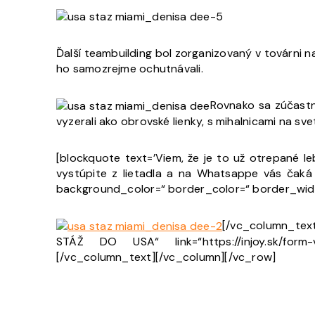
Ďalší teambuilding bol zorganizovaný v továrni n
ho samozrejme ochutnávali.
Rovnako sa zúčastn
vyzerali ako obrovské lienky, s mihalnicami na sve
[blockquote text=’Viem, že je to už otrepané le
vystúpite z lietadla a na Whatsappe vás čaká s
background_color=“ border_color=“ border_wid
[/vc_column_text
STÁŽ DO USA“ link=“https://injoy.sk/form-v
[/vc_column_text][/vc_column][/vc_row]