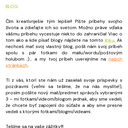
BLOG
Čím kreatívnješie tým lepšie!! Píšte príbehy svojho
života a zdieľajte ich so svetom. Možno práve vďaka
vášmu príbehu vycestuje niekto do zahraničia! Viac o
tom ako a kde písať blogy nájdete na tomto
linku
. Ak
nechceš mať svoj vlastný blog, pošli nám svoj príbeh
spolu s pár fotkami do mailu/wordu/poštovým
holubom ;)… a my tvoj príbeh uverejníme na
našich
stránkach
.
Tí z vás, ktorí ste nám už zasielali svoje príspevky s
pozdravmi (veľmi sa tešíme, že na nás myslíte!),
prosím pošlite nový mail/predmet správy/s vybranými
3 – mi fotkami/videom/blogom jednak, aby sme vedeli,
že chcete byť zapojení do súťaže a aby sme presne
vedeli s ktorými fotkami/blogmi/videami.
Tešíme sa na vaše zážitky!!!