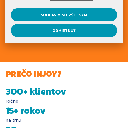
UŽ VIEŠ, AKÝ
PROGRAM ZVOLIŤ?
SÚHLASÍM SO VŠETKÝM
NEZÁVÄZNE SA REGISTRUJ
ODMIETNUŤ
PREČO INJOY?
300+ klientov
ročne
15+ rokov
na trhu