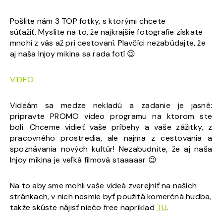
Pošlite nám 3 TOP fotky, s ktorými chcete
súťažiť. Myslite na to, že najkrajšie fotografie získate
mnohí z vás až pri cestovaní. Plavčíci nezabúdajte, že
aj naša Injoy mikina sa rada fotí 😉
VIDEO
Videám sa medze nekladú a zadanie je jasné:
pripravte PROMO video programu na ktorom ste
boli. Chceme vidieť vaše príbehy a vaše zážitky, z
pracovného prostredia, ale najmä z cestovania a
spoznávania nových kultúr! Nezabudnite, že aj naša
Injoy mikina je veľká filmová staaaaar 😉
Na to aby sme mohli vaše videá zverejniť na našich
stránkach, v nich nesmie byť použitá komerčná hudba,
takže skúste nájisť niečo free napríklad
TU
.