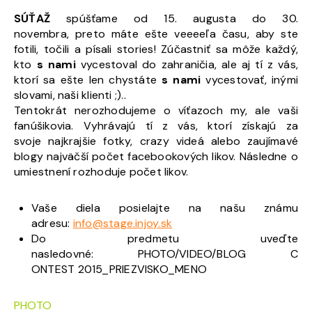
SÚŤAŽ
spúšťame od 15. augusta do 30.
novembra, preto máte ešte veeeeľa času, aby ste
fotili, točili a písali stories! Zúčastniť sa môže každý,
kto
s nami
vycestoval do zahraničia, ale aj tí z vás,
ktorí sa ešte len chystáte
s nami
vycestovať, inými
slovami, naši klienti ;)..
Tentokrát nerozhodujeme o víťazoch my, ale vaši
fanúšikovia. Vyhrávajú tí z vás, ktorí získajú za
svoje najkrajšie fotky, crazy videá alebo zaujímavé
blogy najväčší počet facebookových likov. Následne o
umiestnení rozhoduje počet likov.
Vaše diela posielajte na našu známu
adresu:
info@stage.injoy.sk
Do predmetu uveďte
nasledovné: PHOTO/VIDEO/BLOG C
ONTEST 2015_PRIEZVISKO_MENO
PHOTO