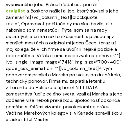
vysnívaného jobu. Prácu hľadal cez portál
craiglist
a čoskoro našiel aj job, ktorý súvisel s jeho
zameraním.[/vc_column_text][blockquote
text=“„Opravovať počítače by ma síce bavilo, ale
nakoniec som nenastúpil. Pýtal som sa na rady
ostatných a či má niekto skúsenosti s prácou aj v
menších mestách a odpísal mi jeden Čech, teraz už
môj kolega, že v ich firme sa uvoľnili nejaké pozície a
odporučil ma. Vďaka tomu ma pozvali na pohovor.““]
[vc_single_image image=“7413″ img_size=“700×400″
qode_css_animation=““][vc_column_text]Prvým
pohovorom prešiel a Mareka pozvali aj na druhé kolo,
technický pohovor. Firma mu zaplatila letenku
z Toronta do Halifaxu a aj hotel. NTT DATA
zamestnáva ľudí z celého sveta, vzali aj Mareka a jeho
dočasné víza neboli prekážkou. Spoločnosť dokonca
pomáha s ďalšími vízami a povoleniami na prácu.
Väčšina Marekových kolegov si v Kanade spravili školu
a získali titul Master.