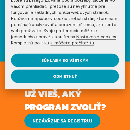
Pozri sa na príbehy
ktoré sú kategorizované podľa potreby, uložené vo
vašom prehliadači, pretože sú nevyhnutné pre
fungovanie základných funkcií webových stránok.
našich klientov na
Používame aj súbory cookie tretích strán, ktoré nám
pomáhajú analyzovať a porozumieť tomu, ako tento
sociálnych sieťach
web používate. Svoje preferencie môžete
jednoducho upraviť kliknutím na
Nastavenie cookies
.
Kompletnú politiku
si môžete prečítať tu
.
SÚHLASÍM SO VŠETKÝM
ODMIETNUŤ
UŽ VIEŠ, AKÝ
PROGRAM ZVOLIŤ?
NEZÁVÄZNE SA REGISTRUJ