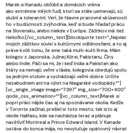
Marek si Kanadu obľúbil a domácich vníma
ako extrémne milých ľudí, ktorí sa stále usmievajú, sú
slušní a tolerantní. Verí, že hlavne pracovné skúsenosti
ho v budúcnosti zvýhodnia, keď si bude hľadať prácu
na Slovensku, alebo niekde v Európe. Zážitkov má tiež
niekoľko.[/vc_column_text][blockquote text=“„Najviac
mojich zážitkov súvisí s kultúrnymi odlišnosťami, a to aj
práve kvôli tomu, že sme taká multi-kulti firma. Mám
kolegov z Japonska, Južnej Kórei, Pakistanu, Číny
alebo Indie. Páči sa mi, že i keď India a Pakistan ako
štáty sa nemajú veľmi v láske, kolegovia obedujú spolu
za jedným stolom a vychádzajú veľmi dobre. Určite
nezabudnem ani na výlet na Niagarské vodopády.““]
[vc_single_image image=“7397″ img_size=“700×400″
qode_css_animation=““][vc_column_text]Marek si
popri práci nájde čas aj na spoznávanie okolia. Keďže
v Toronte začínal, prešiel si toto mesto, tak isto aj
okolie Halifaxu, kde sa nachádza teraz a plánuje
navštíviť Montreal a Prince Edward Island. V Kanade
ostáva do konca mája, no nevylučuje opätovný návrat