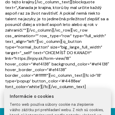
do tejto krajiny.[/vc_column_text][blockquote
text=“„Kanada je krajina, ktorú by mal určite každý
aspoň raz za život navštíviť. A pokiaľ nemá niekto
talent na jazyky, je to jedinečná príležitosť zlepšiť sa a
posunúť ďalej a stráviť aspoň leto alebo aj rok v
zahraničí.““][/vc_column][/vc_row][vc_row
css_animation=““ row_type=“row“ type=“full_width“
text_align=“left“][vc_column][q_button
type=“normal_button“ size=“big_large_full_width“
target=“_self“ text=“CHCEM ÍSŤ DO KANADY“
link=“https://injoy.sk/form-view/18″
hover_color=“#ef4138″ background_color=“#ef4138″
hover_border_color=“#ef4138″
border_color=“#ffffff“][vc_column_text][fc id=’18‘
type=’popup‘ button_color=’#4488ee‘
font_color=’white‘][/fc][/vc_column_text]
[/vc_column][/vc_row]
Informácie o cookies
Tento web používa súbory cookie na zlepšenie
vášho zážitku pri prehliadaní webu. Z nich sú cookies,