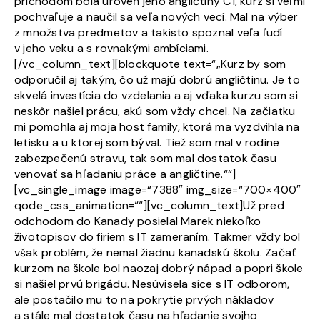
príchodom bola úroveň jeho angličtiny C1, kurz si veľmi
pochvaľuje a naučil sa veľa nových vecí. Mal na výber
z množstva predmetov a takisto spoznal veľa ľudí
v jeho veku a s rovnakými ambíciami.
[/vc_column_text][blockquote text=“„Kurz by som
odporučil aj takým, čo už majú dobrú angličtinu. Je to
skvelá investícia do vzdelania a aj vďaka kurzu som si
neskôr našiel prácu, akú som vždy chcel. Na začiatku
mi pomohla aj moja host family, ktorá ma vyzdvihla na
letisku a u ktorej som býval. Tiež som mal v rodine
zabezpečenú stravu, tak som mal dostatok času
venovať sa hľadaniu práce a angličtine.““]
[vc_single_image image=“7388″ img_size=“700×400″
qode_css_animation=““][vc_column_text]Už pred
odchodom do Kanady posielal Marek niekoľko
životopisov do firiem s IT zameraním. Takmer vždy bol
však problém, že nemal žiadnu kanadskú školu. Začať
kurzom na škole bol naozaj dobrý nápad a popri škole
si našiel prvú brigádu. Nesúvisela síce s IT odborom,
ale postačilo mu to na pokrytie prvých nákladov
a stále mal dostatok času na hľadanie svojho