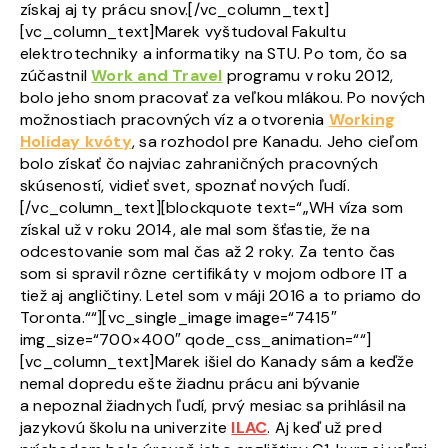
získaj aj ty prácu snov.[/vc_column_text]
[vc_column_text]Marek vyštudoval Fakultu
elektrotechniky a informatiky na STU. Po tom, čo sa
zúčastnil
Work and Travel
programu v roku 2012,
bolo jeho snom pracovať za veľkou mlákou. Po nových
možnostiach pracovných víz a otvorenia
Working
Holiday kvóty
, sa rozhodol pre Kanadu. Jeho cieľom
bolo získať čo najviac zahraničných pracovných
skúseností, vidieť svet, spoznať nových ľudí.
[/vc_column_text][blockquote text=“„WH víza som
získal už v roku 2014, ale mal som šťastie, že na
odcestovanie som mal čas až 2 roky. Za tento čas
som si spravil rôzne certifikáty v mojom odbore IT a
tiež aj angličtiny. Letel som v máji 2016 a to priamo do
Toronta.““][vc_single_image image=“7415″
img_size=“700×400″ qode_css_animation=““]
[vc_column_text]Marek išiel do Kanady sám a keďže
nemal dopredu ešte žiadnu prácu ani bývanie
a nepoznal žiadnych ľudí, prvý mesiac sa prihlásil na
jazykovú školu na univerzite
ILAC
. Aj keď už pred