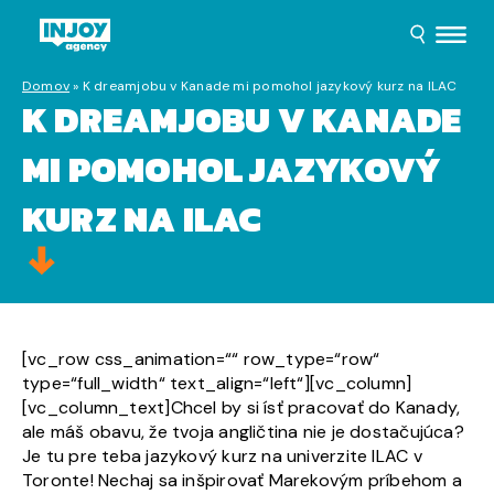
Domov
»
K dreamjobu v Kanade mi pomohol jazykový kurz na ILAC
K DREAMJOBU V KANADE
MI POMOHOL JAZYKOVÝ
KURZ NA ILAC
[vc_row css_animation=““ row_type=“row“
type=“full_width“ text_align=“left“][vc_column]
[vc_column_text]Chcel by si ísť pracovať do Kanady,
ale máš obavu, že tvoja angličtina nie je dostačujúca?
Je tu pre teba jazykový kurz na univerzite ILAC v
Toronte! Nechaj sa inšpirovať Marekovým príbehom a