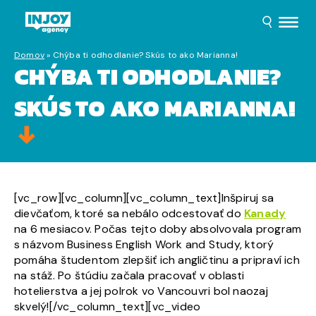
Domov
»
Chýba ti odhodlanie? Skús to ako Marianna!
CHÝBA TI ODHODLANIE?
SKÚS TO AKO MARIANNA!
[vc_row][vc_column][vc_column_text]Inšpiruj sa
dievčaťom, ktoré sa nebálo odcestovať do
Kanady
na 6 mesiacov. Počas tejto doby absolvovala program
s názvom Business English Work and Study, ktorý
pomáha študentom zlepšiť ich angličtinu a pripraví ich
na stáž. Po štúdiu začala pracovať v oblasti
hotelierstva a jej polrok vo Vancouvri bol naozaj
skvelý![/vc_column_text][vc_video