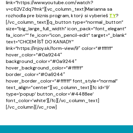
link=“https://www.youtube.com/watch?
v=c62VZdq7fmk“][vc_column_text]Marianna sa
rozhodla pre biznis program, ktorý si vyberieš
TY
?
[/vc_column_text][q_button type=“normal_button“
size=“big_large_full_width“ icon_pack=“font_elegant“
fa_icon=““ fe_icon=“icon_pencil-edit“ target=“_blank“
text=“CHCEM ÍSŤ DO KANADY“
link=“https://injoy.sk/form-view/9″ color=“#ffffff“
hover_color=“#0a9244″
background_color=“#0a9244″
hover_background_color=“#ffffff“
border_color=“#0a9244″
hover_border_color=“#ffffff“ font_style=“normal“
text_align=“center“][vc_column_text][fc id=’9′
type=’popup‘ button_color=’#4488ee‘
font_color=’white‘][/fc][/vc_column_text]
[/vc_column][/vc_row]