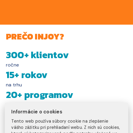
PREČO INJOY?
300+ klientov
ročne
15+ rokov
na trhu
20+ programov
na výber
3 kontinenty
Informácie o cookies
Tento web používa súbory cookie na zlepšenie
na ktorých pôsobíme
vášho zážitku pri prehliadaní webu. Z nich sú cookies,