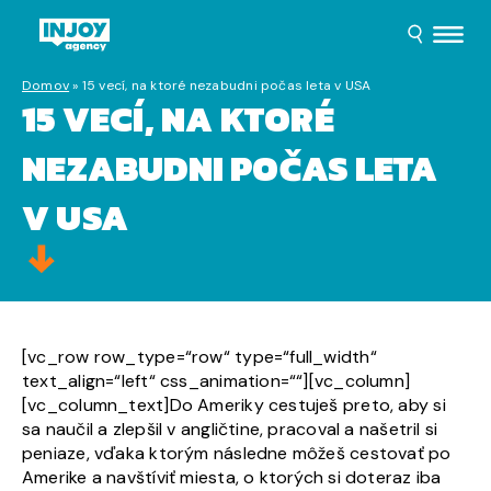
Domov
»
15 vecí, na ktoré nezabudni počas leta v USA
15 VECÍ, NA KTORÉ
NEZABUDNI POČAS LETA
V USA
[vc_row row_type=“row“ type=“full_width“
text_align=“left“ css_animation=““][vc_column]
[vc_column_text]Do Ameriky cestuješ preto, aby si
sa naučil a zlepšil v angličtine, pracoval a našetril si
peniaze, vďaka ktorým následne môžeš cestovať po
Amerike a navštíviť miesta, o ktorých si doteraz iba