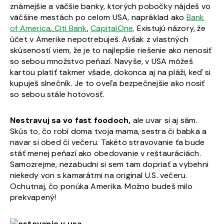
známejšie a väčšie banky, ktorých pobočky nájdeš vo
väčšine mestách po celom USA, napráklad ako
Bank
of America
,
Citi Bank
,
CapitalOne
. Existujú názory, že
účet v Amerike nepotrebuješ. Avšak z vlastných
skúseností viem, že je to najlepšie riešenie ako nenosiť
so sebou množstvo peňazí. Navyše, v USA môžeš
kartou platiť takmer všade, dokonca aj na pláži, keď si
kupuješ slnečník. Je to oveľa bezpečnejšie ako nosiť
so sebou stále hotovosť.
Nestravuj sa vo fast foodoch,
ale uvar si aj sám.
Skús to, čo robí doma tvoja mama, sestra či babka a
navar si obed či večeru. Takéto stravovanie ťa bude
stáť menej peňazí ako obedovanie v reštauráciách.
Samozrejme, nezabudni si sem tam dopriať a vybehni
niekedy von s kamarátmi na original U.S. večeru.
Ochutnaj, čo ponúka Amerika. Možno budeš milo
prekvapený!