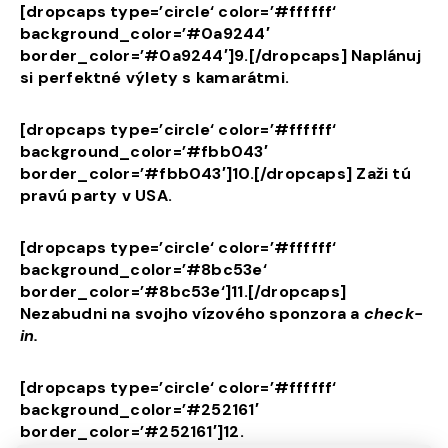
[dropcaps type=’circle‘ color=’#ffffff‘
background_color=’#0a9244′
border_color=’#0a9244′]9.[/dropcaps] Naplánuj
si perfektné výlety s kamarátmi.
[dropcaps type=’circle‘ color=’#ffffff‘
background_color=’#fbb043′
border_color=’#fbb043′]10.[/dropcaps] Zaži tú
pravú party v USA.
[dropcaps type=’circle‘ color=’#ffffff‘
background_color=’#8bc53e‘
border_color=’#8bc53e‘]11.[/dropcaps]
Nezabudni na svojho vízového sponzora a
check-
in.
[dropcaps type=’circle‘ color=’#ffffff‘
background_color=’#252161′
border_color=’#252161′]12.