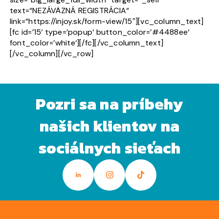
text=“NEZÁVÄZNÁ REGISTRÁCIA“
link=“https://injoy.sk/form-view/15″][vc_column_text]
[fc id=’15‘ type=’popup‘ button_color=’#4488ee‘
font_color=’white‘][/fc][/vc_column_text]
[/vc_column][/vc_row]
Pozri sa na príbehy
našich klientov na
sociálnych sieťach