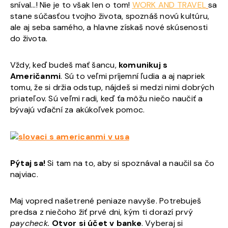
sníval…! Nie je to však len o tom!
WORK AND TRAVEL
sa
stane súčasťou tvojho života, spoznáš novú kultúru,
ale aj seba samého, a hlavne získaš nové skúsenosti
do života.
Vždy, keď budeš mať šancu,
komunikuj s
Američanmi
. Sú to veľmi príjemní ľudia a aj napriek
tomu, že si držia odstup, nájdeš si medzi nimi dobrých
priateľov. Sú veľmi radi, keď ťa môžu niečo naučiť a
bývajú vďační za akúkoľvek pomoc.
Pýtaj sa!
Si tam na to, aby si spoznával a naučil sa čo
najviac.
Maj vopred našetrené peniaze navyše. Potrebuješ
predsa z niečoho žiť prvé dni, kým ti dorazí prvý
paycheck.
Otvor si účet v banke
. Vyberaj si