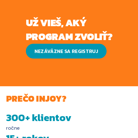
UŽ VIEŠ, AKÝ
PROGRAM ZVOLIŤ?
NEZÁVÄZNE SA REGISTRUJ
PREČO INJOY?
300+ klientov
ročne