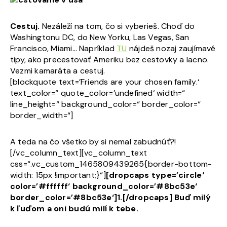
Cestuj.
Nezáleží na tom, čo si vyberieš. Choď do
Washingtonu DC, do New Yorku, Las Vegas, San
Francisco, Miami… Napríklad
TU
nájdeš nozaj zaujímavé
tipy, ako precestovať Ameriku bez cestovky a lacno.
Vezmi kamaráta a cestuj.
[blockquote text=’Friends are your chosen family.‘
text_color=“ quote_color=’undefined‘ width=“
line_height=“ background_color=“ border_color=“
border_width=“]
A teda na čo všetko by si nemal zabudnúť?!
[/vc_column_text][vc_column_text
css=“.vc_custom_1465809439265{border-bottom-
width: 15px !important;}“]
[dropcaps type=’circle‘
color=’#ffffff‘ background_color=’#8bc53e‘
border_color=’#8bc53e‘]1.[/dropcaps] Buď milý
k ľuďom a oni budú milí k tebe.