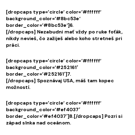
[dropcaps type=’circle‘ color=’#ffffff‘
background_color=’#8bc53e‘
border_color=’#8bc53e‘]6.
[/dropcaps] Nezabudni mať vždy po ruke foťák,
nikdy nevieš, čo zažiješ alebo koho stretneš pri
práci.
[dropcaps type=’circle‘ color=’#ffffff‘
background_color=’#252161′
border_color=’#252161′]7.
[/dropcaps] Spoznávaj USA, máš tam kopec
možností.
[dropcaps type=’circle‘ color=’#ffffff‘
background_color=’#ef4037′
border_color=’#ef4037′]8.[/dropcaps] Pozri si
západ slnka nad oceánom.