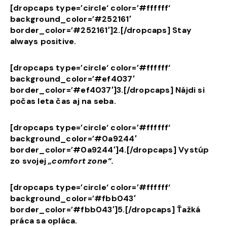
[dropcaps type=’circle‘ color=’#ffffff‘
background_color=’#252161′
border_color=’#252161′]2.[/dropcaps] Stay
always positive.
[dropcaps type=’circle‘ color=’#ffffff‘
background_color=’#ef4037′
border_color=’#ef4037′]3.[/dropcaps] Nájdi si
počas leta čas aj na seba.
[dropcaps type=’circle‘ color=’#ffffff‘
background_color=’#0a9244′
border_color=’#0a9244′]4.[/dropcaps] Vystúp
zo svojej
„comfort zone“.
[dropcaps type=’circle‘ color=’#ffffff‘
background_color=’#fbb043′
border_color=’#fbb043′]5.[/dropcaps] Ťažká
práca sa opláca.