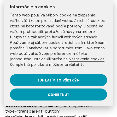
[/dropcaps] Nezabudni mať pri sebe kópiu pasu a
Informácie o cookies
potrebných dokumentov.
Tento web používa súbory cookie na zlepšenie
[dropcaps type=’circle‘ color=’#ffffff‘
vášho zážitku pri prehliadaní webu. Z nich sú cookies,
ktoré sú kategorizované podľa potreby, uložené vo
background_color=’#ef4037′
vašom prehliadači, pretože sú nevyhnutné pre
border_color=’#ef4037′]13.[/dropcaps] Vždy si
fungovanie základných funkcií webových stránok.
nájdi čas napísať svojej rodine.
Používame aj súbory cookie tretích strán, ktoré nám
pomáhajú analyzovať a porozumieť tomu, ako tento
[dropcaps type=’circle‘ color=’#ffffff‘
web používate. Svoje preferencie môžete
background_color=’#0a9244′
jednoducho upraviť kliknutím na
Nastavenie cookies
.
border_color=’#0a9244′]14.
Kompletnú politiku
si môžete prečítať tu
.
[/dropcaps] Nezabudni na svojich kamarátov
doma.
SÚHLASÍM SO VŠETKÝM
[dropcaps type=’circle‘ color=’#ffffff‘
background_color=’#fbb043′
ODMIETNUŤ
border_color=’#fbb043′]15.[/dropcaps] Príď
domov načas.
[/vc_column_text][q_button
type=“transparent_button“
size=“big_large_full_width“ target=“_self“