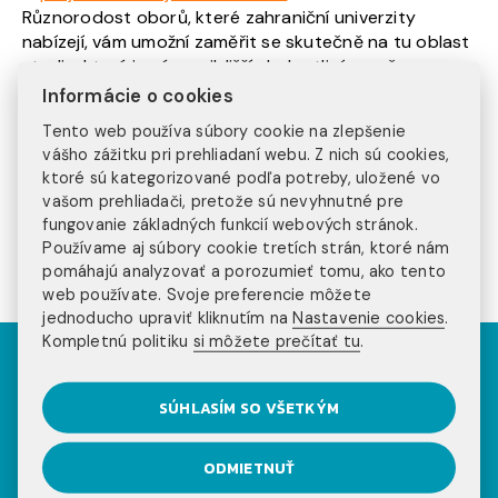
Různorodost oborů, které zahraniční univerzity
nabízejí, vám umožní zaměřit se skutečně na tu oblast
studia, která je vám nejbližší. Jednotlivé země se
mnohdy odlišují specifickým pojetím výuky, která je
Informácie o cookies
často flexibilnější než jakou známe z České republiky,
Tento web používa súbory cookie na zlepšenie
klade důraz na profilaci studenta, jeho uplatnění v
vášho zážitku pri prehliadaní webu. Z nich sú cookies,
praxi a odmítá přehnané biflování teorie.
ktoré sú kategorizované podľa potreby, uložené vo
vašom prehliadači, pretože sú nevyhnutné pre
A pokud budete mít další dotazy, můžete našim
fungovanie základných funkcií webových stránok.
koordinátorkám kdykoliv napsat na
Používame aj súbory cookie tretích strán, ktoré nám
studium@stage.injoy.sk
pomáhajú analyzovať a porozumieť tomu, ako tento
web používate. Svoje preferencie môžete
jednoducho upraviť kliknutím na
Nastavenie cookies
.
Kompletnú politiku
si môžete prečítať tu
.
Pozri sa na príbehy
našich klientov na
SÚHLASÍM SO VŠETKÝM
sociálnych sieťach
ODMIETNUŤ