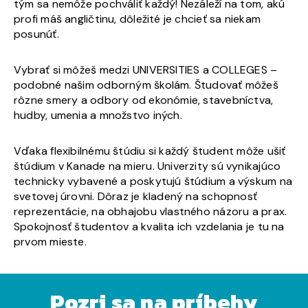
tým sa nemôže pochváliť každý! Nezáleží na tom, akú
profi máš angličtinu, dôležité je chcieť sa niekam
posunúť.
Vybrať si môžeš medzi UNIVERSITIES a COLLEGES –
podobné našim odborným školám. Študovať môžeš
rôzne smery a odbory od ekonómie, stavebníctva,
hudby, umenia a množstvo iných.
Vďaka flexibilnému štúdiu si každý študent môže ušiť
štúdium v Kanade na mieru. Univerzity sú vynikajúco
technicky vybavené a poskytujú štúdium a výskum na
svetovej úrovni. Dôraz je kladený na schopnosť
reprezentácie, na obhajobu vlastného názoru a prax.
Spokojnosť študentov a kvalita ich vzdelania je tu na
prvom mieste.
Pozri sa na príbehy