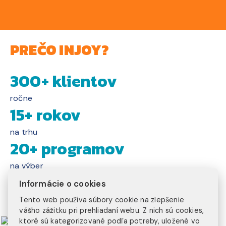
PREČO INJOY?
300+ klientov
ročne
15+ rokov
na trhu
20+ programov
na výber
3 kontinenty
Informácie o cookies
na ktorých pôsobíme
Tento web používa súbory cookie na zlepšenie
vášho zážitku pri prehliadaní webu. Z nich sú cookies,
ktoré sú kategorizované podľa potreby, uložené vo