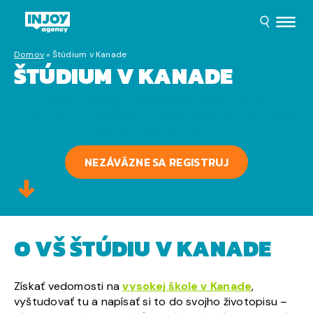
Domov
»
Štúdium v Kanade
ŠTÚDIUM V KANADE
POĎ ŠTUDOVAŤ NA VYSOKÚ ŠKOLU MEDZI
JEDNÝCH Z NAJŠŤASTNEJŠÍCH ĽUDÍ SVETA – POĎ
SA NAMI DO KANADY!
NEZÁVÄZNE SA REGISTRUJ
O VŠ ŠTÚDIU V KANADE
Získať vedomosti na
vysokej škole v Kanade
,
vyštudovať tu a napísať si to do svojho životopisu –