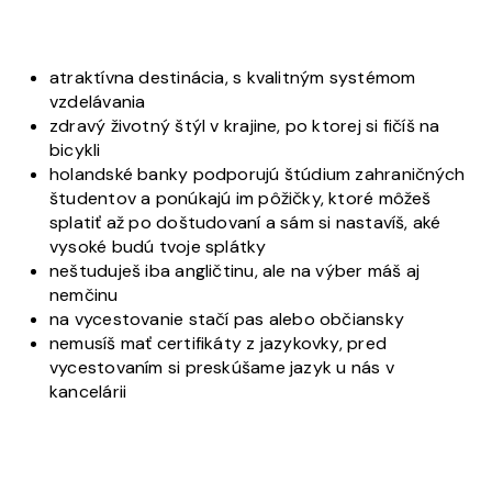
atraktívna destinácia, s kvalitným systémom
vzdelávania
zdravý životný štýl v krajine, po ktorej si fičíš na
bicykli
holandské banky podporujú štúdium zahraničných
študentov a ponúkajú im pôžičky, ktoré môžeš
splatiť až po doštudovaní a sám si nastavíš, aké
vysoké budú tvoje splátky
neštuduješ iba angličtinu, ale na výber máš aj
nemčinu
na vycestovanie stačí pas alebo občiansky
nemusíš mať certifikáty z jazykovky, pred
vycestovaním si preskúšame jazyk u nás v
kancelárii