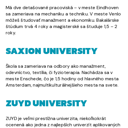
Má dve detašované pracoviská – v meste Eindhoven
sa zameriava na mechaniku a techniku. V meste Venlo
môžeš študovať manažment a ekonomiku. Bakalárske
štúdium trvá 4 roky a magisterské sa študuje 1,5 – 2
roky.
SAXION UNIVERSITY
Škola sa zameriava na odbory ako manažment,
odevníctvo, textília, či fyzioterapia. Nachádza sa v
meste Enschede, čo je 1,5 hodiny od hlavného mesta
Amsterdam, najmultikulturálnejšieho mesta na svete.
ZUYD UNIVERSITY
ZUYD je veľmi prestížna univerzita, niekoľkokrát
ocenená ako jedna z najlepších univerzít aplikovaných