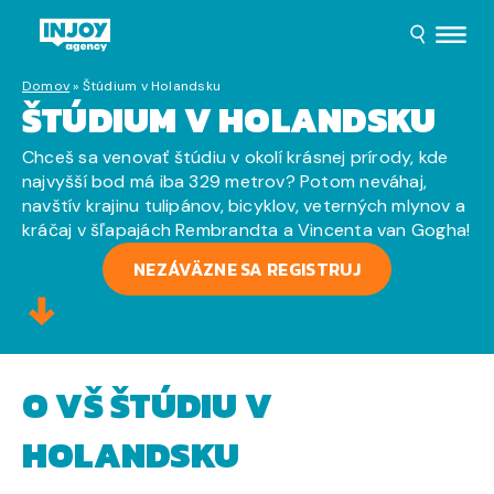
Domov
»
Štúdium v Holandsku
ŠTÚDIUM V HOLANDSKU
Chceš sa venovať štúdiu v okolí krásnej prírody, kde
najvyšší bod má iba 329 metrov? Potom neváhaj,
navštív krajinu tulipánov, bicyklov, veterných mlynov a
kráčaj v šľapajách Rembrandta a Vincenta van Gogha!
NEZÁVÄZNE SA REGISTRUJ
O VŠ ŠTÚDIU V
HOLANDSKU