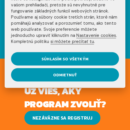
Pozri sa na príbehy
vašom prehliadači, pretože sú nevyhnutné pre
našich klientov na
fungovanie základných funkcií webových stránok.
Používame aj súbory cookie tretích strán, ktoré nám
pomáhajú analyzovať a porozumieť tomu, ako tento
sociálnych sieťach
web používate. Svoje preferencie môžete
jednoducho upraviť kliknutím na
Nastavenie cookies
.
Kompletnú politiku
si môžete prečítať tu
.
SÚHLASÍM SO VŠETKÝM
ODMIETNUŤ
UŽ VIEŠ, AKÝ
PROGRAM ZVOLIŤ?
NEZÁVÄZNE SA REGISTRUJ