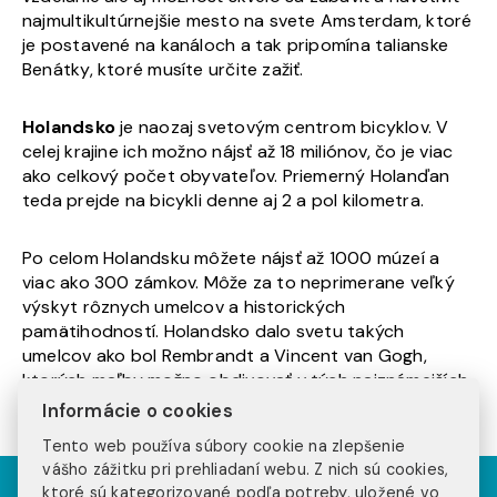
najmultikultúrnejšie mesto na svete Amsterdam, ktoré
je postavené na kanáloch a tak pripomína talianske
Benátky, ktoré musíte určite zažiť.
Holandsko
je naozaj svetovým centrom bicyklov. V
celej krajine ich možno nájsť až 18 miliónov, čo je viac
ako celkový počet obyvateľov. Priemerný Holanďan
teda prejde na bicykli denne aj 2 a pol kilometra.
Po celom Holandsku môžete nájsť až 1000 múzeí a
viac ako 300 zámkov. Môže za to neprimerane veľký
výskyt rôznych umelcov a historických
pamätihodností. Holandsko dalo svetu takých
umelcov ako bol Rembrandt a Vincent van Gogh,
ktorých maľby možno obdivovať v tých najznámejších
múzeách.
Informácie o cookies
Tento web používa súbory cookie na zlepšenie
vášho zážitku pri prehliadaní webu. Z nich sú cookies,
ktoré sú kategorizované podľa potreby, uložené vo