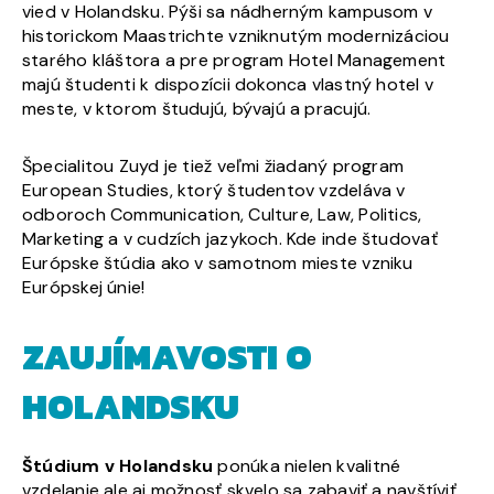
vied v Holandsku. Pýši sa nádherným kampusom v
historickom Maastrichte vzniknutým modernizáciou
starého kláštora a pre program Hotel Management
majú študenti k dispozícii dokonca vlastný hotel v
meste, v ktorom študujú, bývajú a pracujú.
Špecialitou Zuyd je tiež veľmi žiadaný program
European Studies, ktorý študentov vzdeláva v
odboroch Communication, Culture, Law, Politics,
Marketing a v cudzích jazykoch. Kde inde študovať
Európske štúdia ako v samotnom mieste vzniku
Európskej únie!
ZAUJÍMAVOSTI O
HOLANDSKU
Štúdium v Holandsku
ponúka nielen kvalitné
vzdelanie ale aj možnosť skvelo sa zabaviť a navštíviť