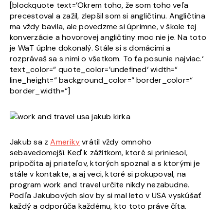
[blockquote text=’Okrem toho, že som toho veľa
precestoval a zažil, zlepšil som si angličtinu. Angličtina
ma vždy bavila, ale povedzme si úprimne, v škole tej
konverzácie a hovorovej angličtiny moc nie je. Na toto
je WaT úplne dokonalý. Stále si s domácimi a
rozprávaš sa s nimi o všetkom. To ťa posunie najviac.‘
text_color=“ quote_color=’undefined‘ width=“
line_height=“ background_color=“ border_color=“
border_width=“]
Jakub sa z
Ameriky
vrátil vždy omnoho
sebavedomejší. Keď k zážitkom, ktoré si priniesol,
pripočíta aj priateľov, ktorých spoznal a s ktorými je
stále v kontakte, a aj veci, ktoré si pokupoval, na
program work and travel určite nikdy nezabudne.
Podľa Jakubových slov by si mal leto v USA vyskúšať
každý a odporúča každému, kto toto práve číta.