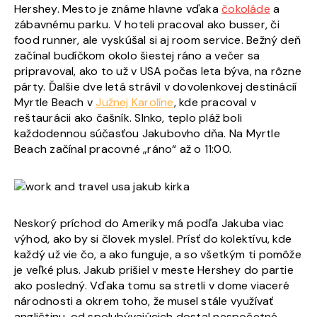
Hershey. Mesto je známe hlavne vďaka
čokoláde
a
zábavnému parku. V hoteli pracoval ako busser, či
food runner, ale vyskúšal si aj room service. Bežný deň
začínal budíčkom okolo šiestej ráno a večer sa
pripravoval, ako to už v USA počas leta býva, na rôzne
párty. Ďalšie dve letá strávil v dovolenkovej destinácií
Myrtle Beach v
Južnej Karolíne
, kde pracoval v
reštaurácii ako čašník. Slnko, teplo pláž boli
každodennou súčasťou Jakubovho dňa. Na Myrtle
Beach začínal pracovné „ráno“ až o 11:00.
Neskorý príchod do Ameriky má podľa Jakuba viac
výhod, ako by si človek myslel. Prísť do kolektívu, kde
každý už vie čo, a ako funguje, a so všetkým ti pomôže
je veľké plus. Jakub prišiel v meste Hershey do partie
ako posledný. Vďaka tomu sa stretli v dome viaceré
národnosti a okrem toho, že musel stále využívať
angličtinu, od spolubývajúcich dostal nespočetné