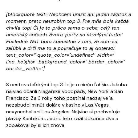
[blockquote text=’Nechcem uraziť ani jeden zážitok a
moment, preto neurobím top 3. Pre mňa bola každá
chvíľa top! Či je to práca sama o sebe, celý ten
americký spôsob života, party so skvelými ľuďmi.
Posledné WaT bolo špeciálne v tom, že som sa
zaľúbil a drží ma to a pokračuje to aj doteraz.‘
text_color=“ quote_color=’undefined‘ width=“
line_height=“ background_color=“ border_color=“
border_width=“]
S cestovateľskými top 3 to je o niečo ľahšie. Jakuba
najviac očarili Niagarské vodopády, New York a San
Francisco. Za 3 roky toho postíhal naozaj veľa,
nezabudol minúť doláre v kasíne v Las Vegas,
nevynechal ani Los Angeles. Najviac si pochvaľuje
plavby Karibikom. Jedno leto zažil dokonca dve a
zopakoval by si ich znova.