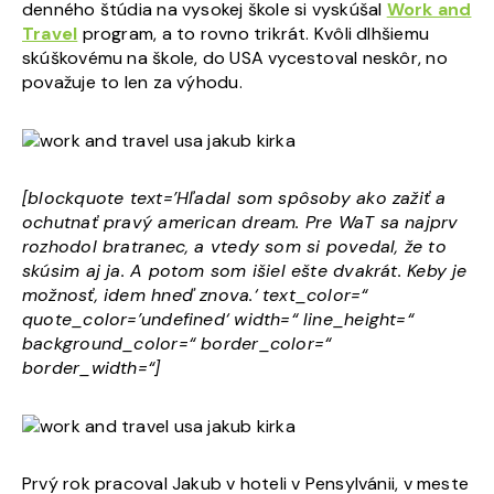
denného štúdia na vysokej škole si vyskúšal
Work and
Travel
program, a to rovno trikrát. Kvôli dlhšiemu
skúškovému na škole, do USA vycestoval neskôr, no
považuje to len za výhodu.
[blockquote text=’Hľadal som spôsoby ako zažiť a
ochutnať pravý american dream. Pre WaT sa najprv
rozhodol bratranec, a vtedy som si povedal, že to
skúsim aj ja. A potom som išiel ešte dvakrát. Keby je
možnosť, idem hneď znova.‘ text_color=“
quote_color=’undefined‘ width=“ line_height=“
background_color=“ border_color=“
border_width=“]
Prvý rok pracoval Jakub v hoteli v Pensylvánii, v meste