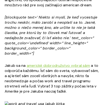
množstvo rád pre svoj začínajúci american dream.
[blockquote text=‘ Niekto si myslí, že keď vycestuje
trochu neskôr, málo zarobí a neoplatí sa to. Jasné,
možno o niečo menej áno, ale určite to nie je taká
čiastka, pre ktorú by to človek mal ľutovať a
nedajbože zvažovať, či ísť alebo nie.‘ text_color=“
quote_color=’undefined‘ width=“ line_height=“
background_color=“ border_color=“
border_width=“]
Jakub sa na
americké dobrodružstvo vybral sám
a to
odporúča každému. Ísť sám do sveta, vybavovať sám,
a aj letieť sám zocelí všetkých a navyše, nikto ťa
neobmedzuje a počas work and travel programu
stretneš veľa ľudí. Vybrať 3 top zážitky počas leta v
Amerike je pre Jakuba naozaj ťažké.