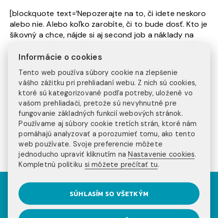
[blockquote text=’Nepozerajte na to, či idete neskoro
alebo nie. Alebo koľko zarobíte, či to bude dosť. Kto je
šikovný a chce, nájde si aj second job a náklady na
USA sa ti všetky vrátia. WaT nie je o peniazoch. Užívaj
si cudziu kultúru, spoznávaj ľudí, cestuj. Vychutnávaj si
Informácie o cookies
ten život tam a všetko, čo krajina ponúka.‘
Tento web používa súbory cookie na zlepšenie
text_color=“ quote_color=’undefined‘ width=“
vášho zážitku pri prehliadaní webu. Z nich sú cookies,
line_height=“ background_color=“ border_color=“
ktoré sú kategorizované podľa potreby, uložené vo
border_width=“][/vc_column_text][q_button
vašom prehliadači, pretože sú nevyhnutné pre
type=“transparent_button“
fungovanie základných funkcií webových stránok.
size=“big_large_full_width“ target=“_self“ text=“AJ TY
Používame aj súbory cookie tretích strán, ktoré nám
STÍHAŠ TOTO LETO V USA“ link=“https://injoy.sk/work-
pomáhajú analyzovať a porozumieť tomu, ako tento
and-travel-usa“][/vc_column][/vc_row]
web používate. Svoje preferencie môžete
jednoducho upraviť kliknutím na
Nastavenie cookies
.
Kompletnú politiku
si môžete prečítať tu
.
Pozri sa na príbehy
SÚHLASÍM SO VŠETKÝM
našich klientov na