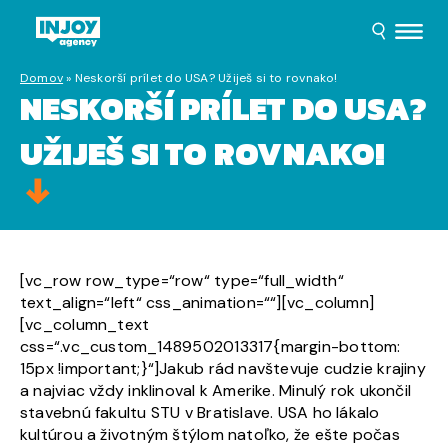
Domov
»
Neskorší prílet do USA? Užiješ si to rovnako!
NESKORŠÍ PRÍLET DO USA?
UŽIJEŠ SI TO ROVNAKO!
[vc_row row_type=“row“ type=“full_width“
text_align=“left“ css_animation=““][vc_column]
[vc_column_text
css=“.vc_custom_1489502013317{margin-bottom:
15px !important;}“]Jakub rád navštevuje cudzie krajiny
a najviac vždy inklinoval k Amerike. Minulý rok ukončil
stavebnú fakultu STU v Bratislave. USA ho lákalo
kultúrou a životným štýlom natoľko, že ešte počas