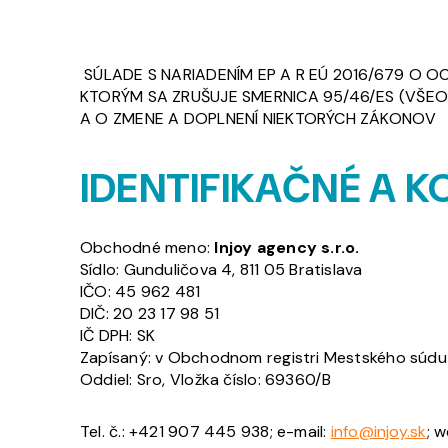
SÚLADE S NARIADENÍM EP A R EÚ 2016/679 O
KTORÝM SA ZRUŠUJE SMERNICA 95/46/ES (VŠEO
A O ZMENE A DOPLNENÍ NIEKTORÝCH ZÁKONOV
IDENTIFIKAČNÉ A 
Obchodné meno:
Injoy agency s.r.o.
Sídlo: Gunduličova 4, 811 05 Bratislava
IČO: 45 962 481
DIČ: 20 23 17 98 51
IČ DPH: SK
Zapísaný: v Obchodnom registri Mestského súdu Br
Oddiel: Sro, Vložka číslo: 69360/B
Tel. č.: +421 907 445 938; e-mail:
info@injoy.sk
; w