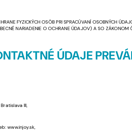
 OCHRANE FYZICKÝCH OSÔB PRI SPRACÚVANÍ OSOBNÝCH ÚD
BECNÉ NARIADENIE O OCHRANE ÚDAJOV) A SO ZÁKONOM Č.
KONTAKTNÉ ÚDAJE PREV
atislava III,
eb: www.injoy.sk,