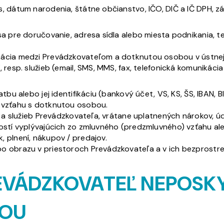
is, dátum narodenia, štátne občianstvo, IČO, DIČ a IČ DPH, zá
a pre doručovanie, adresa sídla alebo miesta podnikania, te
kácia medzi Prevádzkovateľom a dotknutou osobou v ústnej
resp. služieb (email, SMS, MMS, fax, telefonická komunikácia
tbu alebo jej identifikáciu (bankový účet, VS, KS, ŠS, IBAN, 
a vzťahu s dotknutou osobou.
ov a služieb Prevádzkovateľa, vrátane uplatnených nárokov, 
ností vyplývajúcich zo zmluvného (predzmluvného) vzťahu a
 plnení, nákupov / predajov.
o obrazu v priestoroch Prevádzkovateľa a v ich bezprostre
EVÁDZKOVATEĽ NEPOSKY
KOU