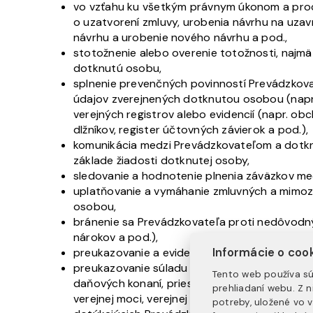
vo vzťahu ku všetkým právnym úkonom a proc
o uzatvorení zmluvy, urobenia návrhu na uzavr
návrhu a urobenie nového návrhu a pod.,
stotožnenie alebo overenie totožnosti, naj
dotknutú osobu,
splnenie prevenčných povinností Prevádzkovat
údajov zverejnených dotknutou osobou (napr
verejných registrov alebo evidencií (napr. obc
dlžníkov, register účtovných závierok a pod.),
komunikácia medzi Prevádzkovateľom a dotknu
základe žiadosti dotknutej osoby,
sledovanie a hodnotenie plnenia záväzkov me
uplatňovanie a vymáhanie zmluvných a mimoz
osobou,
bránenie sa Prevádzkovateľa proti nedôvod
nárokov a pod.),
Informácie o coo
preukazovanie a evidencia plnenia v zmluve 
preukazovanie súladu s právnym predpisom a
Tento web používa sú
daňových konaní, priestupkových konaní, tres
prehliadaní webu. Z 
verejnej moci, verejnej správy, štátnej sprá
potreby, uložené vo 