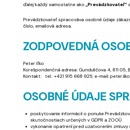
ďalej každý samostatne ako
„Prevádzkovateľ“
a
Prevádzkovateľ spracováva osobné údaje zákazníko
číslo, emailová adresa.
ZODPOVEDNÁ OSOB
Peter Iľko
Korešpondenčná adresa: Gunduličova 4, 811 05, B
Kontakt: tel.: +421 915 668 925; e-mail: peter.ilk
OSOBNÉ ÚDAJE SP
poskytovanie informácií o ponuke Prevádzkova
skutočnostiach určených v GDPR a ZOOÚ
vykonanie opatrení pred uzatvorením zmluvy 