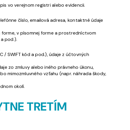
pis vo verejnom registri alebo evidencii.
lefónne číslo, emailová adresa, kontaktné údaje
 forme, v písomnej forme a prostredníctvom
 a pod.).
BIC / SWIFT kód a pod.), údaje z účtovných
údaje zo zmluvy alebo iného právneho úkonu,
lebo mimozmluvného vzťahu (napr. náhrada škody,
dnom okolí.
TNE TRETÍM