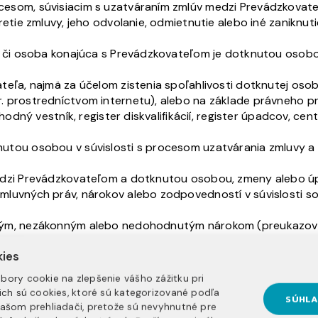
esom, súvisiacim s uzatváraním zmlúv medzi Prevádzkovate
etie zmluvy, jeho odvolanie, odmietnutie alebo iné zaniknuti
mä či osoba konajúca s Prevádzkovateľom je dotknutou osob
eľa, najmä za účelom zistenia spoľahlivosti dotknutej osob
. prostredníctvom internetu), alebo na základe právneho 
hodný vestník, register diskvalifikácií, register úpadcov, ce
tou osobou v súvislosti s procesom uzatvárania zmluvy a v
dzi Prevádzkovateľom a dotknutou osobou, zmeny alebo úpr
mluvných práv, nárokov alebo zodpovedností v súvislosti 
ným, nezákonným alebo nedohodnutým nárokom (preukazovan
kies
dohodnutých povinností Prevádzkovateľa,
lebo splnenia zákonom určených povinností Prevádzkovateľ
bory cookie na zlepšenie vášho zážitku pri
tných konaní, v prípade vykonávania štátnej kontroly, dozo
nich sú cookies, ktoré sú kategorizované podľa
SÚHLA
vy alebo samosprávy na základe právneho predpisu, zameran
vašom prehliadači, pretože sú nevyhnutné pre