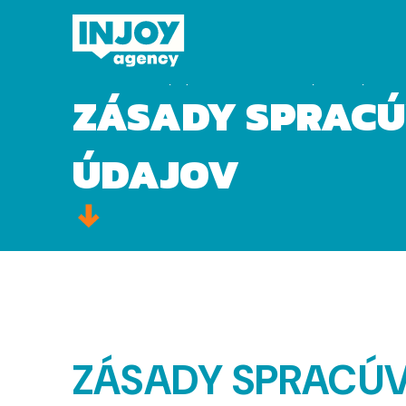
Domov
»
Zásady spracúvania a ochrany osobných úd
ZÁSADY SPRACÚ
ÚDAJOV
ZÁSADY SPRACÚ