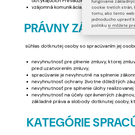
dotýkajúcich Prevádzkovateľa),
fungovanie základnýc
vzájomná komunikácia, fakturácie dodávaných 
cookie tretích strán
tomu, ako tento web 
jednoducho upraviť k
PRÁVNY ZÁKLAD S
politiku
si môžete pre
súhlas dotknutej osoby so spracúvaním jej os
nevyhnutnosť pre plnenie zmluvy, ktorej zmlu
pred uzatvorením zmluvy,
spracúvanie je nevyhnutné na splnenie zákonn
nevyhnutnosť ochrany životne dôležitých záuj
nevyhnutnosť pre splnenie úlohy realizovanej
nevyhnutnosť na účely oprávnených záujmov, 
základné práva a slobody dotknutej osoby, k
KATEGÓRIE SPRA