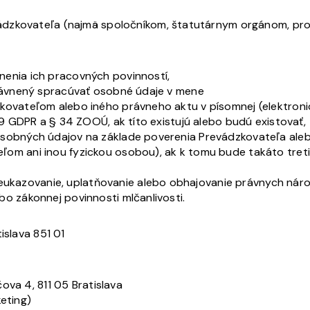
dzkovateľa (najmä spoločníkom, štatutárnym orgánom, prok
enia ich pracovných povinností,
právnený spracúvať osobné údaje v mene
kovateľom alebo iného právneho aktu v písomnej (elektron
29 GDPR a § 34 ZOOÚ, ak títo existujú alebo budú existovať,
sobných údajov na základe poverenia Prevádzkovateľa aleb
ľom ani inou fyzickou osobou), ak k tomu bude takáto tre
kazovanie, uplatňovanie alebo obhajovanie právnych nár
o zákonnej povinnosti mlčanlivosti.
tislava 851 01
ova 4, 811 05 Bratislava
keting)