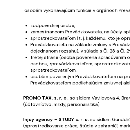
osobám vykonávajúcim funkcie v orgánoch Prevá
zodpovednej osobe,
zamestnancom Prevádzkovateľa, na účely spln
sprostredkovateľom (t. j. každému, kto je o
Prevádzkovateľa na základe zmluvy s Prevádz
dojednanom rozsahu), v súlade s Čl. 28 a Čl. 
tretej strane (osoba poverená spracúvaním o
osobou, •prevádzkovateľom, sprostredkovate
sprostredkovateľom,
osobám povereným Prevádzkovateľom na preu
Prevádzkovateľom podliehajúcim zmluvnej aleb
PROMO TAX, s. r. o.
, so sídlom Vavilovova 4, Bra
(účtovníctvo, mzdy, personalistika)
Injoy agency – STUDY s. r. o.
so sídlom Gundulič
(sprostredkovanie práce, štúdia v zahraničí, mar