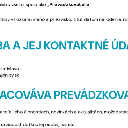
lebo všetci spolu ako
„Prevádzkovatelia“
.
v v rozsahu meno a priezvisko, titul, dátum narodenia, rodn
A A JEJ KONTAKTNÉ ÚD
ratislava
o@injoy.sk
RACOVÁVA PREVÁDZKOVA
teľa, jeho činnostiach, novinkách a aktualitách, možnostia
na žiadosť dotknutej osoby, najmä: