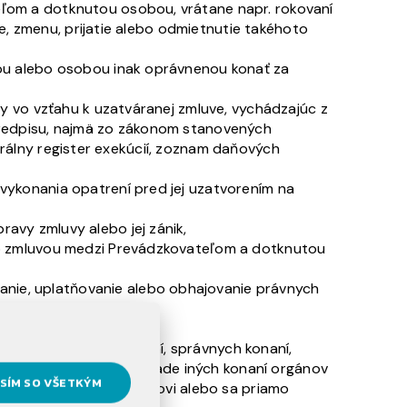
ľom a dotknutou osobou, vrátane napr. rokovaní
e, zmenu, prijatie alebo odmietnutie takéhoto
ou alebo osobou inak oprávnenou konať za
y vo vzťahu k uzatváranej zmluve, vychádzajúc z
predpisu, najmä zo zákonom stanovených
ntrálny register exekúcií, zoznam daňových
ykonania opatrení pred jej uzatvorením na
avy zmluvy alebo jej zánik,
so zmluvou medzi Prevádzkovateľom a dotknutou
ie, uplatňovanie alebo obhajovanie právnych
a najmä súdnych konaní, správnych konaní,
ru alebo dohľadu, v prípade iných konaní orgánov
SÍM SO VŠETKÝM
ých voči Prevádzkovateľovi alebo sa priamo