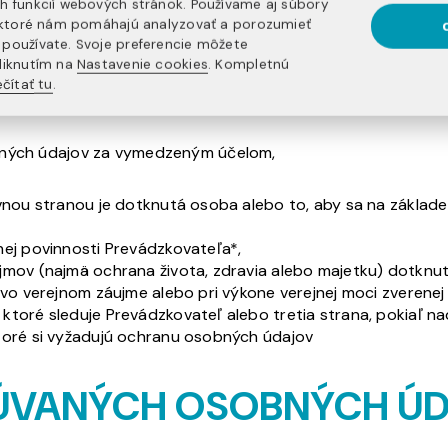
h funkcií webových stránok. Používame aj súbory
služieb, zasielania mailových ponúk produktov Prevádzkova
, ktoré nám pomáhajú analyzovať a porozumieť
používate. Svoje preferencie môžete
liknutím na
Nastavenie cookies
. Kompletnú
PRACÚVANIA OSOBNÝCH
čítať tu
.
obných údajov za vymedzeným účelom,
vnou stranou je dotknutá osoba alebo to, aby sa na základe
ej povinnosti Prevádzkovateľa*,
mov (najmä ochrana života, zdravia alebo majetku) dotknutej
 vo verejnom záujme alebo pri výkone verejnej moci zverenej
ktoré sleduje Prevádzkovateľ alebo tretia strana, pokiaľ n
toré si vyžadujú ochranu osobných údajov
CÚVANÝCH OSOBNÝCH Ú