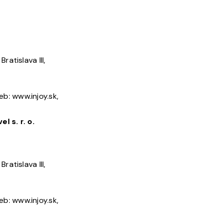
atislava III,
eb: www.injoy.sk,
 s. r. o.
atislava III,
eb: www.injoy.sk,