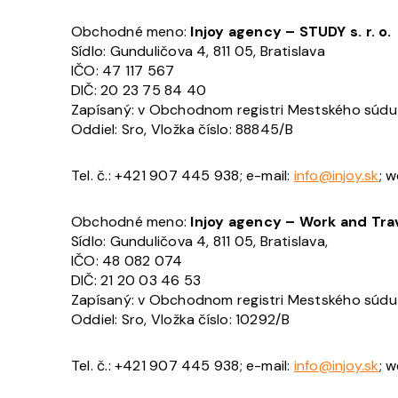
Obchodné meno:
Injoy agency – STUDY s. r. o.
Sídlo: Gunduličova 4, 811 05, Bratislava
IČO: 47 117 567
DIČ: 20 23 75 84 40
Zapísaný: v Obchodnom registri Mestského súdu Br
Oddiel: Sro, Vložka číslo: 88845/B
Tel. č.: +421 907 445 938; e-mail:
info@injoy.sk
; w
Obchodné meno:
Injoy agency – Work and Travel
Sídlo: Gunduličova 4, 811 05, Bratislava,
IČO: 48 082 074
DIČ: 21 20 03 46 53
Zapísaný: v Obchodnom registri Mestského súdu Br
Oddiel: Sro, Vložka číslo: 10292/B
Tel. č.: +421 907 445 938; e-mail:
info@injoy.sk
; w