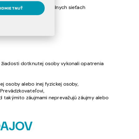
teľa, kontaktu na sociálnych sieťach
ODMIETNUŤ
 ÚDAJOV
 žiadosti dotknutej osoby vykonali opatrenia
 osoby alebo inej fyzickej osoby,
 Prevádzkovateľovi,
ad takýmito záujmami neprevažujú záujmy alebo
DAJOV