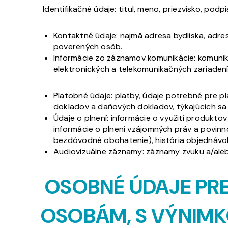
Identifikačné údaje: titul, meno, priezvisko, podp
Kontaktné údaje: najmä adresa bydliska, adres
poverených osôb.
Informácie zo záznamov komunikácie: komuni
elektronických a telekomunikačných zariadení, 
Platobné údaje: platby, údaje potrebné pre pla
dokladov a daňových dokladov, týkajúcich s
Údaje o plnení: informácie o využití produkt
informácie o plnení vzájomných práv a povin
bezdôvodné obohatenie), história objednávok,
Audiovizuálne záznamy: záznamy zvuku a/aleb
OSOBNÉ ÚDAJE PR
OSOBÁM, S VÝNIM