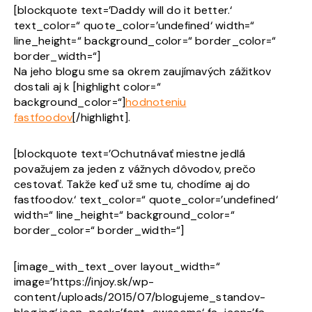
[blockquote text=’Daddy will do it better.‘
text_color=“ quote_color=’undefined‘ width=“
line_height=“ background_color=“ border_color=“
border_width=“]
Na jeho blogu sme sa okrem zaujímavých zážitkov
dostali aj k [highlight color=“
background_color=“]
hodnoteniu
fastfoodov
[/highlight].
[blockquote text=’Ochutnávať miestne jedlá
považujem za jeden z vážnych dôvodov, prečo
cestovať. Takže keď už sme tu, chodíme aj do
fastfoodov.‘ text_color=“ quote_color=’undefined‘
width=“ line_height=“ background_color=“
border_color=“ border_width=“]
[image_with_text_over layout_width=“
image=’https://injoy.sk/wp-
content/uploads/2015/07/blogujeme_standov-