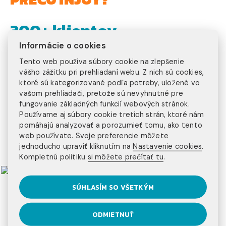
300+ klientov
Informácie o cookies
ročne
15+ rokov
Tento web používa súbory cookie na zlepšenie
vášho zážitku pri prehliadaní webu. Z nich sú cookies,
na trhu
ktoré sú kategorizované podľa potreby, uložené vo
20+ programov
vašom prehliadači, pretože sú nevyhnutné pre
fungovanie základných funkcií webových stránok.
Používame aj súbory cookie tretích strán, ktoré nám
na výber
3 kontinenty
pomáhajú analyzovať a porozumieť tomu, ako tento
web používate. Svoje preferencie môžete
jednoducho upraviť kliknutím na
Nastavenie cookies
.
na ktorých pôsobíme
Kompletnú politiku
si môžete prečítať tu
.
SÚHLASÍM SO VŠETKÝM
ODMIETNUŤ