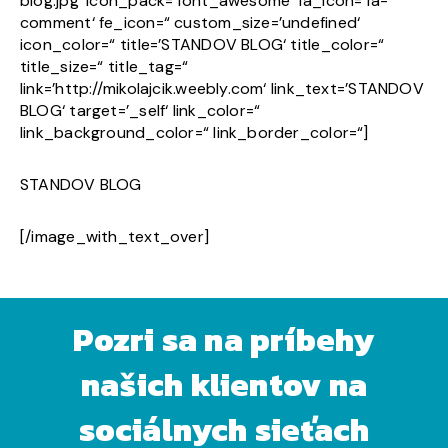
blog.jpg‘ icon_pack=’font_awesome‘ fa_icon=’fa-
comment‘ fe_icon=“ custom_size=’undefined‘
icon_color=“ title=’STANDOV BLOG‘ title_color=“
title_size=“ title_tag=“
link=’http://mikolajcik.weebly.com‘ link_text=’STANDOV
BLOG‘ target=’_self‘ link_color=“
link_background_color=“ link_border_color=“]
STANDOV BLOG
[/image_with_text_over]
Pozri sa na príbehy
našich klientov na
sociálnych sieťach