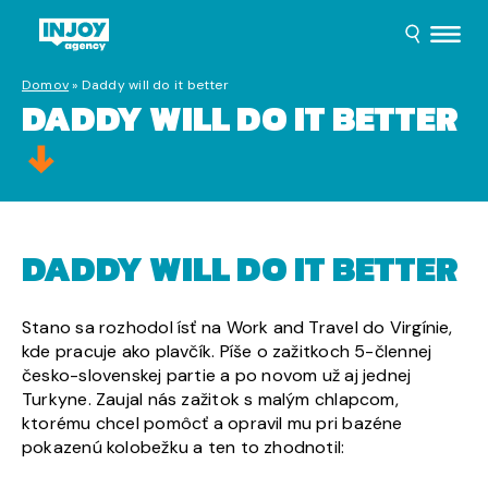
Domov
»
Daddy will do it better
DADDY WILL DO IT BETTER
DADDY WILL DO IT BETTER
Stano sa rozhodol ísť na Work and Travel do Virgínie,
kde pracuje ako plavčík. Píše o zažitkoch 5-člennej
česko-slovenskej partie a po novom už aj jednej
Turkyne. Zaujal nás zažitok s malým chlapcom,
ktorému chcel pomôcť a opravil mu pri bazéne
pokazenú kolobežku a ten to zhodnotil: