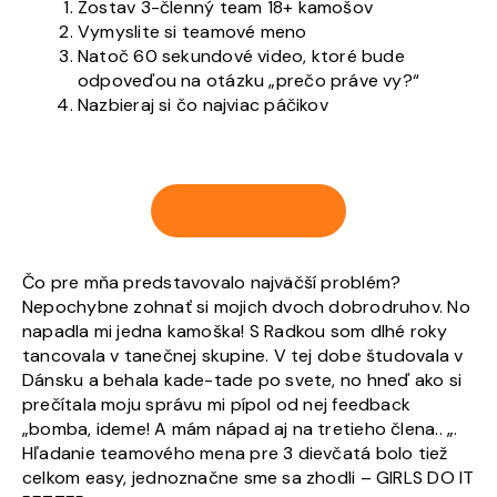
Zostav 3-členný team 18+ kamošov
Vymyslite si teamové meno
Natoč 60 sekundové video, ktoré bude
odpoveďou na otázku „prečo práve vy?“
Nazbieraj si čo najviac páčikov
PRIHLÁS SA TU!
Čo pre mňa predstavovalo najväčší problém?
Nepochybne zohnať si mojich dvoch dobrodruhov. No
napadla mi jedna kamoška! S Radkou som dlhé roky
tancovala v tanečnej skupine. V tej dobe študovala v
Dánsku a behala kade-tade po svete, no hneď ako si
prečítala moju správu mi pípol od nej feedback
„bomba, ideme! A mám nápad aj na tretieho člena.. „.
Hľadanie teamového mena pre 3 dievčatá bolo tiež
celkom easy, jednoznačne sme sa zhodli – GIRLS DO IT