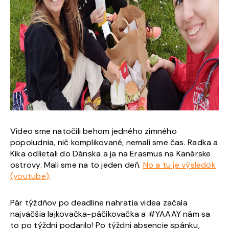
Video sme natočili behom jedného zimného
popoludnia, nič komplikované, nemali sme čas. Radka a
Kika odlietali do Dánska a ja na Erasmus na Kanárske
ostrovy. Mali sme na to jeden deň.
No a tu je výsledok
(youtube)
.
Pár týždňov po deadline nahratia videa začala
najväčšia lajkovačka-páčikovačka a #YAAAY nám sa
to po týždni podarilo! Po týždni absencie spánku,