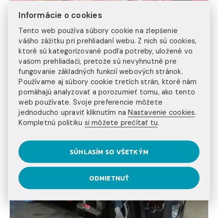
Informácie o cookies
Tento web používa súbory cookie na zlepšenie
Koľko krát si sa zviezol v hasičskom aute?
vášho zážitku pri prehliadaní webu. Z nich sú cookies,
ktoré sú kategorizované podľa potreby, uložené vo
vašom prehliadači, pretože sú nevyhnutné pre
fungovanie základných funkcií webových stránok.
Používame aj súbory cookie tretích strán, ktoré nám
pomáhajú analyzovať a porozumieť tomu, ako tento
web používate. Svoje preferencie môžete
jednoducho upraviť kliknutím na
Nastavenie cookies
.
Kompletnú politiku
si môžete prečítať tu
.
SÚHLASÍM SO VŠETKÝM
ODMIETNUŤ