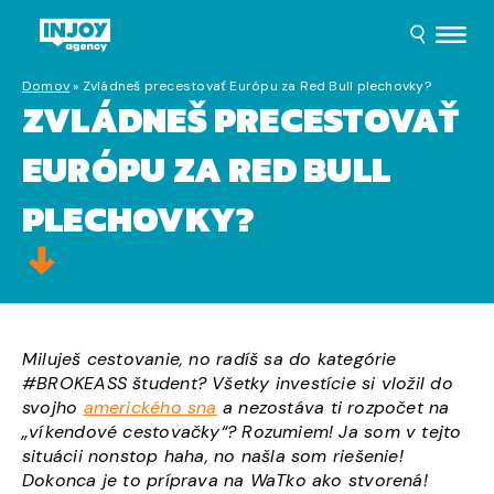
Domov
»
Zvládneš precestovať Európu za Red Bull plechovky?
ZVLÁDNEŠ PRECESTOVAŤ
EURÓPU ZA RED BULL
PLECHOVKY?
Miluješ cestovanie, no radíš sa do kategórie
#BROKEASS študent? Všetky investície si vložil do
svojho
amerického sna
a nezostáva ti rozpočet na
„víkendové cestovačky“? Rozumiem! Ja som v tejto
situácii nonstop haha, no našla som riešenie!
Dokonca je to príprava na WaTko ako stvorená!