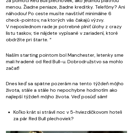
za pomoci Red Bull plechoviek, ako jedinou platnou
menou. Žiadne peniaze, žiadne kreditky. Telefóny? Ani
náhodou! Po ceste musíte navštíviť minimálne 6
check-pointov, na ktorých vás čakajú výzvy.
V neposlednom rade je potrebné plniť úlohy z crazy
listu taskov, tie nájdete vypísané v zariadení, ktoré
obdržíte pri štarte. “
Naším starting pointom bol Manchester, letenky sme
mali hradené od Red Bull-u. Dobrodružstvo sa mohlo
začať!
Dnes keď sa spätne pozerám na tento týždeň môjho
života, stále a stále ho nepochybne hodnotím ako
najlepší týždeň môjho života. Veď posúď sám!
Koľko krát si strávil noc v 5-hviezdičkovom hoteli
za pár Red Bull plechoviek?