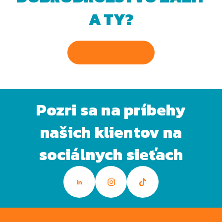
A TY?
PRIHLÁS SA TU!
Pozri sa na príbehy
našich klientov na
sociálnych sieťach