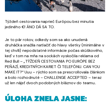
Týždeň cestovania naprieč Európou bez minutia
jediného €! ÁNO DÁ SA TO.
Je to pár rokov, odkedy som sa ako unudená
druháčka snažila natlačiť do hlavy všetky (minimálne v
tej chvíli) nepodstatné informácie počas skúškového,
keď v tom na mňa na sockách vyskočila reklama od
Red Bull – „TÝŽDEŇ CESTOVANIA PO EURÓPE BEZ
PEŇAZÍ, KREDITNÝCH KARIET ČI TELEFÓNU. CAN YOU
MAKE IT?“ Uuu – rýchlo som sa prescrollovala článkom
a bolo rozhodnuté – CHALLENGE ACCEPTED – teraz
už len nájsť dvoch podobných bláznov do teamu..
ÚLOHA ZNELA JASNE: