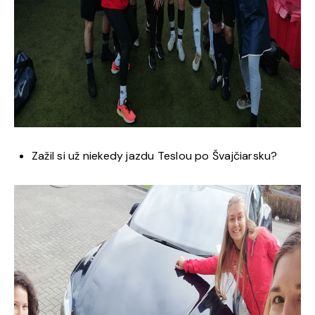
Zažil si už niekedy jazdu Teslou po Švajčiarsku?