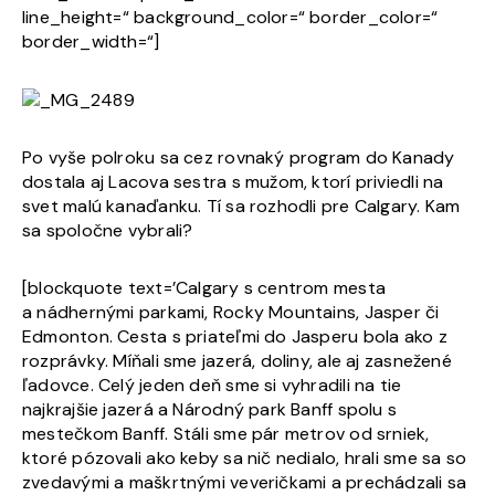
line_height=“ background_color=“ border_color=“
border_width=“]
Po vyše polroku sa cez rovnaký program do Kanady
dostala aj Lacova sestra s mužom, ktorí priviedli na
svet malú kanaďanku. Tí sa rozhodli pre Calgary. Kam
sa spoločne vybrali?
[blockquote text=’Calgary s centrom mesta
a nádhernými parkami, Rocky Mountains, Jasper či
Edmonton. Cesta s priateľmi do Jasperu bola ako z
rozprávky. Míňali sme jazerá, doliny, ale aj zasnežené
ľadovce. Celý jeden deň sme si vyhradili na tie
najkrajšie jazerá a Národný park Banff spolu s
mestečkom Banff. Stáli sme pár metrov od srniek,
ktoré pózovali ako keby sa nič nedialo, hrali sme sa so
zvedavými a maškrtnými veveričkami a prechádzali sa