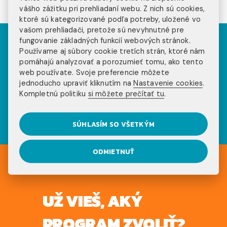
vášho zážitku pri prehliadaní webu. Z nich sú cookies,
ktoré sú kategorizované podľa potreby, uložené vo
vašom prehliadači, pretože sú nevyhnutné pre
Pozri sa na príbehy
fungovanie základných funkcií webových stránok.
Používame aj súbory cookie tretích strán, ktoré nám
našich klientov na
pomáhajú analyzovať a porozumieť tomu, ako tento
web používate. Svoje preferencie môžete
sociálnych sieťach
jednoducho upraviť kliknutím na
Nastavenie cookies
.
Kompletnú politiku
si môžete prečítať tu
.
SÚHLASÍM SO VŠETKÝM
ODMIETNUŤ
UŽ VIEŠ, AKÝ
PROGRAM ZVOLIŤ?