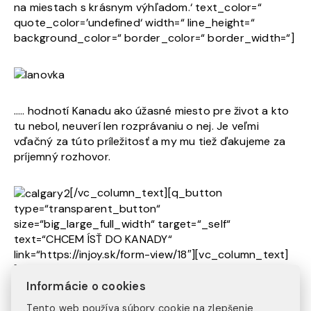
na miestach s krásnym výhľadom.‘ text_color=“
quote_color=’undefined‘ width=“ line_height=“
background_color=“ border_color=“ border_width=“]
….. hodnotí Kanadu ako úžasné miesto pre život a kto
tu nebol, neuverí len rozprávaniu o nej. Je veľmi
vďačný za túto príležitosť a my mu tiež ďakujeme za
príjemný rozhovor.
[/vc_column_text][q_button
type=“transparent_button“
size=“big_large_full_width“ target=“_self“
text=“CHCEM ÍSŤ DO KANADY“
link=“https://injoy.sk/form-view/18″][vc_column_text]
[fc id=’18‘ type=’popup‘ button_color=’#4488ee‘
font_color=’white‘][/fc][/vc_column_text]
Informácie o cookies
[/vc_column][/vc_row]
Tento web používa súbory cookie na zlepšenie