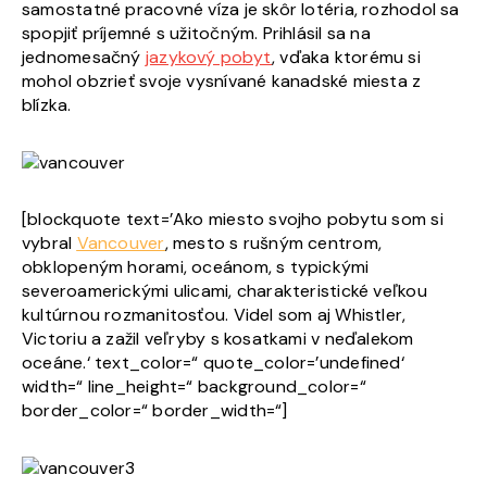
samostatné pracovné víza je skôr lotéria, rozhodol sa
spopjiť príjemné s užitočným. Prihlásil sa na
jednomesačný
jazykový pobyt
, vďaka ktorému si
mohol obzrieť svoje vysnívané kanadské miesta z
blízka.
[blockquote text=’Ako miesto svojho pobytu som si
vybral
Vancouver
, mesto s rušným centrom,
obklopeným horami, oceánom, s typickými
severoamerickými ulicami, charakteristické veľkou
kultúrnou rozmanitosťou. Videl som aj Whistler,
Victoriu a zažil veľryby s kosatkami v neďalekom
oceáne.‘ text_color=“ quote_color=’undefined‘
width=“ line_height=“ background_color=“
border_color=“ border_width=“]