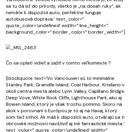
sa tu dá isť do prírody, všetko je „na dosah ruky“, ak
nemáte k dispozícii auto, perfektne funguje
autobusová doprava.‘ text_color=“
quote_color=’undefined‘ width=“ line_height=“
background_color=“ border_color=“ border_width=“]
Čo sa oplatí vidieť a zažiť v tomto veľkomeste ?
[blockquote text=’Vo Vancouveri sú to minimálne
Stanley Park, Granville Island, Coal Harbour, Kitsilano v
okolí centra mesta alebo Lynn Valley, Capillano Bridge,
Deep Vove, White Rock Cliffs, Lighthouse Park, ako aj
Bowen Island, ktorý je však trochu pomimo. Skoro na
skok v porovnaní s Európou je to aj na Havaj, ktorý
som tiež stihol. Ak máš k dispozícii auto, otvárajú sa ti
obrovské možnosti navštíviť aj iné fantastické miesta.‘
text_color=“ quote_color=’undefined‘ width=“