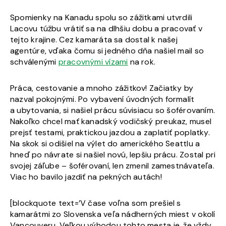
Spomienky na Kanadu spolu so zážitkami utvrdili
Lacovu túžbu vrátiť sa na dlhšiu dobu a pracovať v
tejto krajine. Cez kamaráta sa dostal k našej
agentúre, vďaka čomu si jedného dňa našiel mail so
schválenými
pracovnými vízami
na rok.
Práca, cestovanie a mnoho zážitkov! Začiatky by
nazval pokojnými. Po vybavení úvodných formalít
a ubytovania, si našiel prácu súvisiacu so šoférovaním.
Nakoľko chcel mať kanadský vodičský preukaz, musel
prejsť testami, praktickou jazdou a zaplatiť poplatky.
Na skok si odišiel na výlet do amerického Seattlu a
hneď po návrate si našiel novú, lepšiu prácu. Zostal pri
svojej záľube – šoférovaní, len zmenil zamestnávateľa.
Viac ho bavilo jazdiť na pekných autách!
[blockquote text=’V čase voľna som prešiel s
kamarátmi zo Slovenska veľa nádherných miest v okolí
Vancouveru. Veľkou výhodou tohto mesta je, že vždy