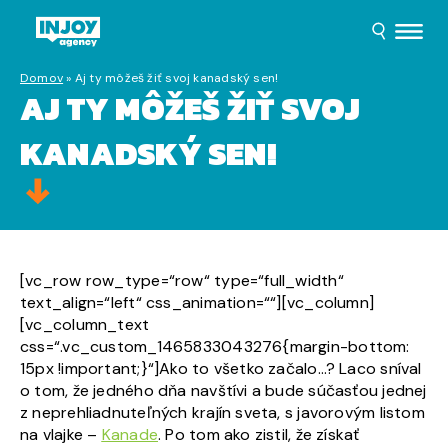
Domov
»
Aj ty môžeš žiť svoj kanadský sen!
AJ TY MÔŽEŠ ŽIŤ SVOJ
KANADSKÝ SEN!
[vc_row row_type=“row“ type=“full_width“
text_align=“left“ css_animation=““][vc_column]
[vc_column_text
css=“.vc_custom_1465833043276{margin-bottom:
15px !important;}“]Ako to všetko začalo…? Laco sníval
o tom, že jedného dňa navštívi a bude súčasťou jednej
z neprehliadnuteľných krajín sveta, s javorovým listom
na vlajke –
Kanade
. Po tom ako zistil, že získať