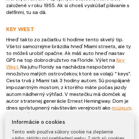
založené v roku 1955. Ak si chceš vyskúšať plávanie s
delfínmi, tu sa dá.
KEY WEST
Hneď takto zo začiatku ti hodíme tento skvelý tip.
Všetci samozrejme brázdia hneď Miami streets, ale ty
to môžeš urobiť opačne. Ak máš auto hneď nastav
GPS na top dobrodružstvo na Floride. Výlet na
Key
West
. Na juhu Floridy sa nachádza nespočetné
množstvo malých ostrovčekov, ktoré sa volajú “ keys”.
Cesta trvá z Miami tak 3 hodiny autom. Sú pospájané
impozantným mostom, z ktorého máte počas jazdy
autom nádherný výhľad. V mestečku má domček aj
autor stratenej generácie Ernest Hemingway. Dom je
dnes sprístupnený návštevám verejnosti ako
múzeum
.
Teraz keď už máte akú takú predstavu, ako a čo, si v
ďalšej časti povieme, kde sa dobre najesť aby ste mali
Informácie o cookies
energiu na všetky zážitky.
Tento web používa súbory cookie na zlepšenie
vášho zážitku pri prehliadaní webu. Z nich sú cookies,