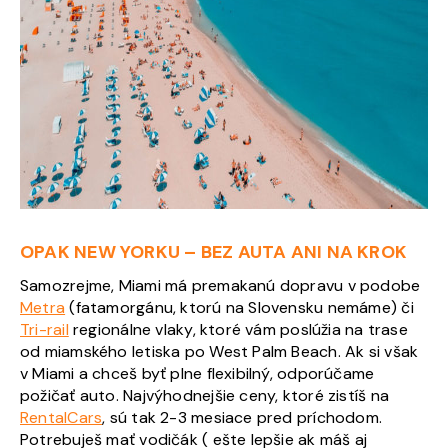
OPAK NEW YORKU – BEZ AUTA ANI NA KROK
Samozrejme, Miami má premakanú dopravu v podobe
Metra
(fatamorgánu, ktorú na Slovensku nemáme) či
Tri-rail
regionálne vlaky, ktoré vám poslúžia na trase
od miamského letiska po West Palm Beach. Ak si však
v Miami a chceš byť plne flexibilný, odporúčame
požičať auto. Najvýhodnejšie ceny, ktoré zistíš na
RentalCars
, sú tak 2-3 mesiace pred príchodom.
Potrebuješ mať vodičák ( ešte lepšie ak máš aj