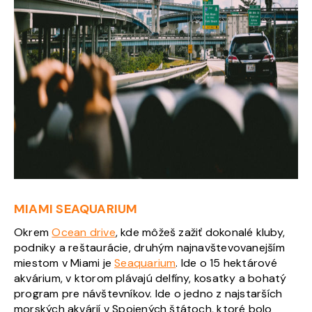
MIAMI SEAQUARIUM
Okrem
Ocean drive
, kde môžeš zažiť dokonalé kluby,
podniky a reštaurácie, druhým najnavštevovanejším
miestom v Miami je
Seaquarium
. Ide o 15 hektárové
akvárium, v ktorom plávajú delfíny, kosatky a bohatý
program pre návštevníkov. Ide o jedno z najstarších
morských akvárií v Spojených štátoch, ktoré bolo