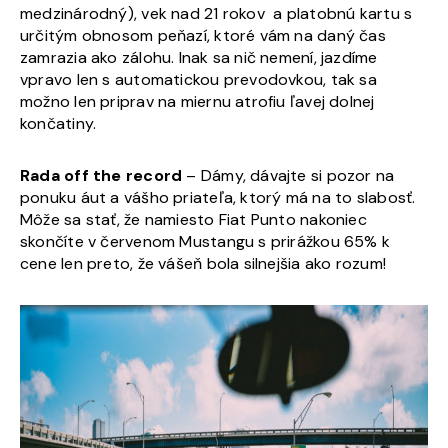
medzinárodný), vek nad 21 rokov a platobnú kartu s
určitým obnosom peňazí, ktoré vám na daný čas
zamrazia ako zálohu. Inak sa nič nemení, jazdíme
vpravo len s automatickou prevodovkou, tak sa
možno len priprav na miernu atrofiu ľavej dolnej
končatiny.
Rada off the record
– Dámy, dávajte si pozor na
ponuku áut a vášho priateľa, ktorý má na to slabosť.
Môže sa stať, že namiesto Fiat Punto nakoniec
skončíte v červenom Mustangu s prirážkou 65% k
cene len preto, že vášeň bola silnejšia ako rozum!