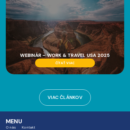
WEBINÁR – WORK & TRAVEL USA 2025
ČÍTAŤ VIAC
VIAC ČLÁNKOV
MENU
O nás
Kontakt