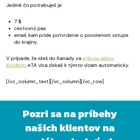
Jediné čo potrebuješ je:
7 $
cestovný pas
email, kam príde potvrdenie o povolenom vstupe
do krajiny.
V prípade, že ideš do Kanady za
prácou alebo
štúdiom
, eTA víza získaš k týmto vízam automaticky.
[/vc_column_text][/vc_column][/vc_row]
Pozri sa na príbehy
našich klientov na