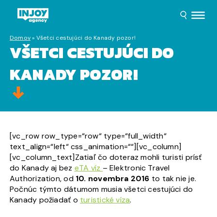
Domov
»
Všetci cestujúci do Kanady pozor!
VŠETCI CESTUJÚCI DO
KANADY POZOR!
[vc_row row_type=“row“ type=“full_width“
text_align=“left“ css_animation=““][vc_column]
[vc_column_text]Zatiaľ čo doteraz mohli turisti prísť
do Kanady aj bez
eTA víz
– Elektronic Travel
Authorization, od
10. novembra 2016
to tak nie je.
Počnúc týmto dátumom musia všetci cestujúci do
Kanady požiadať o
turistické víza
.