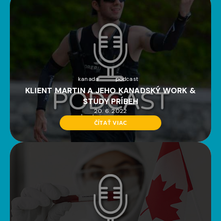
kanada
podcast
KLIENT MARTIN A JEHO KANADSKÝ WORK &
STUDY PRÍBEH
20. 6. 2022
ČÍTAŤ VIAC