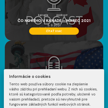
kanada
podcast
ČO NOVÉHO V KANADE – MAREC 2021
5. 3. 2021
ČÍTAŤ VIAC
Informácie o cookies
podcast
work and travel usa
Tento web používa súbory cookie na zlepšenie
#WATCAST BY INJOY AGENCY – JANUÁR
vášho zážitku pri prehliadaní webu. Z nich sú cookies,
2021
ktoré sú kategorizované podľa potreby, uložené vo
vašom prehliadači, pretože sú nevyhnutné pre
31. 1. 2021
fungovanie základných funkcií webových stránok.
ČÍTAŤ VIAC