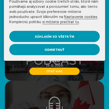
Používame aj súbory cookie tretích strán, ktoré nám
pomáhajú analyzovať a porozumieť tomu, ako tento
web používate. Svoje preferencie môžete
jednoducho upraviť kliknutím na
Nastavenie cookies
.
Kompletnú politiku
si môžete prečítať tu
.
SÚHLASÍM SO VŠETKÝM
ODMIETNUŤ
podcast
work and travel usa
#WATCAST BY INJOY AGENCY – DECEMBER
2020
23. 12. 2020
ČÍTAŤ VIAC