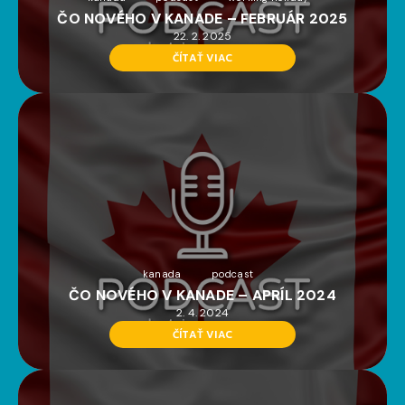
ČO NOVÉHO V KANADE – FEBRUÁR 2025
22. 2. 2025
ČÍTAŤ VIAC
kanada
podcast
ČO NOVÉHO V KANADE – APRÍL 2024
2. 4. 2024
ČÍTAŤ VIAC