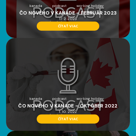
kanada
podcast
working holiday
ČO NOVÉHO V KANADE – FEBRUÁR 2023
17. 2. 2023
ČÍTAŤ VIAC
kanada
podcast
working holiday
ČO NOVÉHO V KANADE – OKTÓBER 2022
1. 10. 2022
ČÍTAŤ VIAC