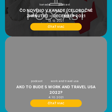
kanada
podcast
ČO NOVÉHO V KANADE (CELOROČNÉ
ZHRNUTIE) – DECEMBER 2021
13. 12. 2021
ČÍTAŤ VIAC
podcast
work and travel usa
AKO TO BUDE S WORK AND TRAVEL USA
2022?
4. 10. 2021
ČÍTAŤ VIAC