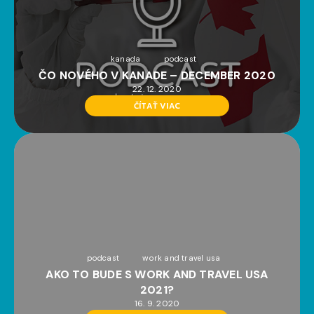
kanada
podcast
ČO NOVÉHO V KANADE – DECEMBER 2020
22. 12. 2020
ČÍTAŤ VIAC
podcast
work and travel usa
AKO TO BUDE S WORK AND TRAVEL USA
2021?
16. 9. 2020