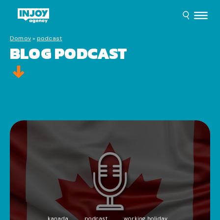
Domov
»
podcast
BLOG PODCAST
kanada
podcast
working holiday