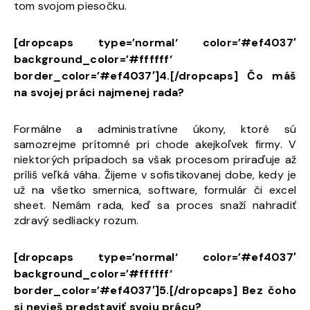
tom svojom piesočku.
[dropcaps type=’normal‘ color=’#ef4037′
background_color=’#ffffff‘
border_color=’#ef4037′]4.[/dropcaps]
Čo máš
na svojej práci najmenej rada?
Formálne a administratívne úkony, ktoré sú
samozrejme prítomné pri chode akejkoľvek firmy. V
niektorých prípadoch sa však procesom priraďuje až
príliš veľká váha. Žijeme v sofistikovanej dobe, kedy je
už na všetko smernica, software, formulár či excel
sheet. Nemám rada, keď sa proces snaží nahradiť
zdravý sedliacky rozum.
[dropcaps type=’normal‘ color=’#ef4037′
background_color=’#ffffff‘
border_color=’#ef4037′]5.[/dropcaps] Bez čoho
si nevieš predstaviť svoju prácu?