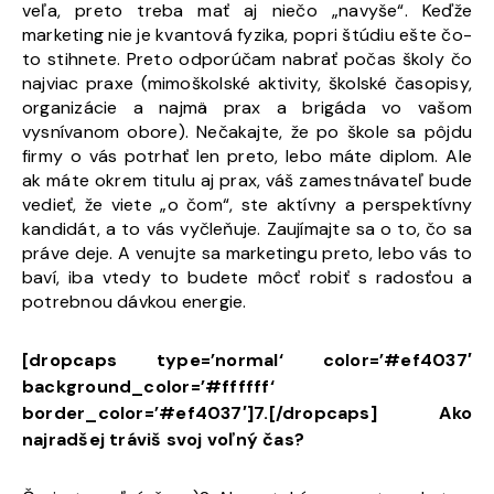
veľa, preto treba mať aj niečo „navyše“. Keďže
marketing nie je kvantová fyzika, popri štúdiu ešte čo-
to stihnete. Preto odporúčam nabrať počas školy čo
najviac praxe (mimoškolské aktivity, školské časopisy,
organizácie a najmä prax a brigáda vo vašom
vysnívanom obore). Nečakajte, že po škole sa pôjdu
firmy o vás potrhať len preto, lebo máte diplom. Ale
ak máte okrem titulu aj prax, váš zamestnávateľ bude
vedieť, že viete „o čom“, ste aktívny a perspektívny
kandidát, a to vás vyčleňuje. Zaujímajte sa o to, čo sa
práve deje. A venujte sa marketingu preto, lebo vás to
baví, iba vtedy to budete môcť robiť s radosťou a
potrebnou dávkou energie.
[dropcaps type=’normal‘ color=’#ef4037′
background_color=’#ffffff‘
border_color=’#ef4037′]7.[/dropcaps] Ako
najradšej tráviš svoj voľný čas?