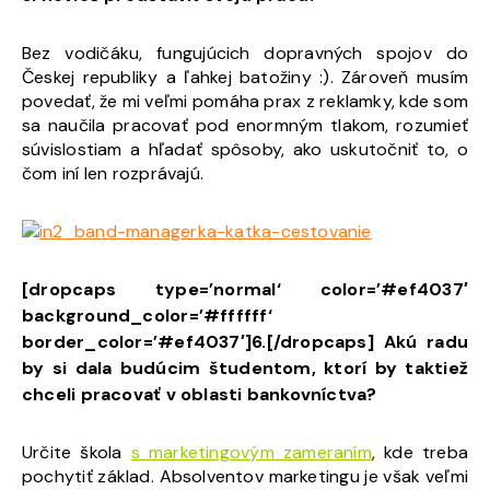
Bez vodičáku, fungujúcich dopravných spojov do
Českej republiky a ľahkej batožiny :). Zároveň musím
povedať, že mi veľmi pomáha prax z reklamky, kde som
sa naučila pracovať pod enormným tlakom, rozumieť
súvislostiam a hľadať spôsoby, ako uskutočniť to, o
čom iní len rozprávajú.
[dropcaps type=’normal‘ color=’#ef4037′
background_color=’#ffffff‘
border_color=’#ef4037′]6.[/dropcaps] Akú radu
by si dala budúcim študentom, ktorí by taktiež
chceli pracovať v oblasti bankovníctva?
Určite škola
s marketingovým zameraním
, kde treba
pochytiť základ. Absolventov marketingu je však veľmi