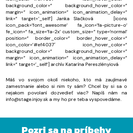
background_color=“ background_hover_color=“
margin=“ icon_animation=“ icon_animation_delay=“
link=“ target=’_self‘] Janka Slačková [icons
icon_pack=’font_awesome‘ fa_icon=’fa-picture-o‘
fe_icon=“ fa_size=’fa-2x‘ custom_size=“ type=’normal‘
position=“ border_color=“ border_hover_color=“
icon_color=’#ef4037′ icon_hover_color=“
background_color=“ background_hover_color=“
margin=“ icon_animation=“ icon_animation_delay=“
link=“ target=’_self‘] archív Katarína Pereszlényiová
Máš vo svojom okolí niekoho, kto má zaujímavé
zamestnanie alebo si nim ty sám? Chcel by si sa o
nejakom povolaní dozvedieť viac? Napíš nám na
info@stage.injoy.sk a my ho pre teba vyspovedáme.
Pozri sa na príbehy