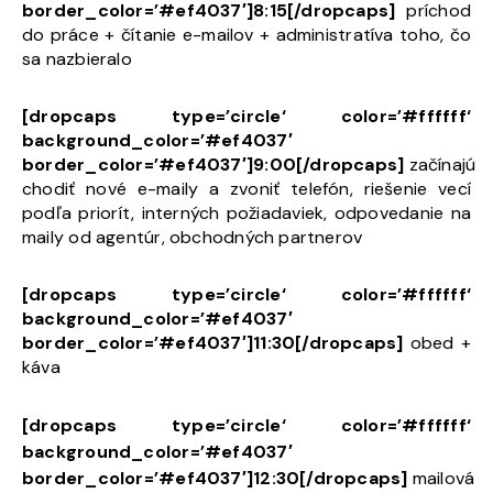
border_color=’#ef4037′]8:15[/dropcaps]
príchod
do práce + čítanie e-mailov + administratíva toho, čo
sa nazbieralo
[dropcaps type=’circle‘ color=’#ffffff‘
background_color=’#ef4037′
border_color=’#ef4037′]9:00[/dropcaps]
začínajú
chodiť nové e-maily a zvoniť telefón, riešenie vecí
podľa priorít, interných požiadaviek, odpovedanie na
maily od agentúr, obchodných partnerov
[dropcaps type=’circle‘ color=’#ffffff‘
background_color=’#ef4037′
border_color=’#ef4037′]11:30[/dropcaps]
obed +
káva
[dropcaps type=’circle‘ color=’#ffffff‘
background_color=’#ef4037′
border_color=’#ef4037′]12:30[/dropcaps]
mailová