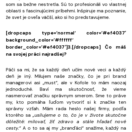
som sa bežne nestretla. Sú to profesionáli vo vlastnej
oblasti s fascinujúcimi príbehmi. Inšpiruje ma poznanie,
že svet je oveľa väčší, ako si ho predstavujeme.
[dropcaps type=’normal‘ color=’#ef4037′
background_color=’#ffffff‘
border_color=’#ef4037′]3.[/dropcaps] Čo máš
na svojej práci najradšej?
Páči sa mi, že sa každý deň učím nové veci a každý
deň je iný. Milujem naše značky, čo je pri brand
managerovi asi „must“, ale v Kofole to mám naozaj
jednoduché. Baví ma skutočnosť, že vieme
nasmerovať značku správnym smerom. Sme to práve
my, kto pomáha ľuďom vytvoriť si k značke ten
správny vzťah. Mám rada heslo našej firmy, podľa
ktorého sa
„usilujeme o to, čo je v živote skutočne
dôležité: milovať, žiť zdravo a stále hľadať nové
cesty.“
A o to sa aj my „branďáci“ snažíme, každý na