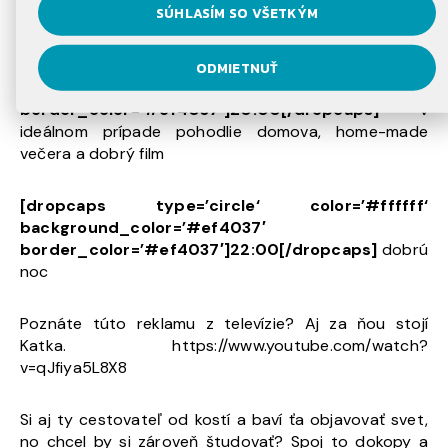
SÚHLASÍM SO VŠETKÝM
nočný kľud)
[dropcaps type=’circle‘ color=’#ffffff‘
ODMIETNUŤ
background_color=’#ef4037′
border_color=’#ef4037′]20:00[/dropcaps]
v
ideálnom prípade pohodlie domova, home-made
večera a dobrý film
[dropcaps type=’circle‘ color=’#ffffff‘
background_color=’#ef4037′
border_color=’#ef4037′]22:00[/dropcaps]
dobrú
noc
Poznáte túto reklamu z televízie? Aj za ňou stojí
Katka. https://www.youtube.com/watch?
v=qJfiya5L8X8
Si aj ty cestovateľ od kostí a baví ťa objavovať svet,
no chcel by si zároveň študovať? Spoj to dokopy a