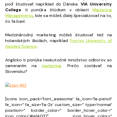
poď študovať napríklad do Dánska.
VIA University
College
ti ponúka štúdium v oblasti
Marketing
Managementu
, kde sa môžeš ďalej špecializovať na to,
čo ťa baví.
Medzinárodný marketing môžeš študovať tiež na
holandských školách, napríklad
Fontys University of
Applied Science
.
Anglicko ti ponúka neskutočné množstvo odborov so
zameraním na
marketing
. Prečo zostávať na
Slovensku?
[icons icon_pack=’font_awesome‘ fa_icon=’fa-pencil‘
fe_icon=“ fa_size=’fa-2x‘ custom_size=“ type=’normal‘
position=“ border_color=“ border_hover_color=“
icon_color=’#ef4037′ icon_hover_color=“