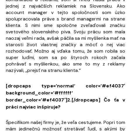
jednej z najväčších reklamiek na Slovensku. Ako
account manager v tejto spoločnosti som úzko
spolupracovala práve s brand managermi na strane
klienta. S nimi sme spoločne zveľaďovali značku
svetového slovenského piva. Svoju prácu som mala
naozaj veľmi rada, avšak páčila sa mi myšlienka mať na
starosti život vlastnej značky a môcť o nej viac
rozhodovať. Možno aj vďaka tomu, že som robila so
super luďmi, som sa po štyroch rokoch začala
pohrávať s myšlienkou, ako sme to my z reklamy
nazývali, „prejsť na stranu klienta.“
[dropcaps type=’normal‘ color=’#ef4037′
background_color=’#ffffff‘
border_color=’#ef4037′]2.[/dropcaps] Čo ťa v
práci najviac inšpiruje?
Špecifikom našej firmy je, že veľa cestujeme. Popri tom
mám jedinečnú možnosť stretávať ľudí, s akými by