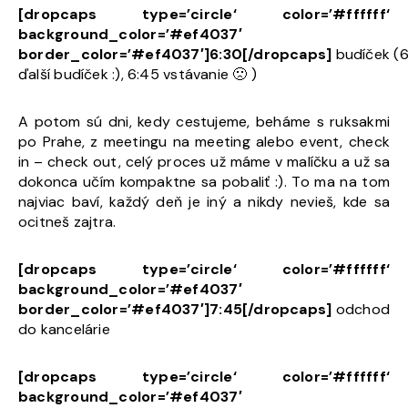
[dropcaps type=’circle‘ color=’#ffffff‘
background_color=’#ef4037′
border_color=’#ef4037′]6:30[/dropcaps]
budíček (
ďalší budíček :), 6:45 vstávanie 🙁 )
A potom sú dni, kedy cestujeme, beháme s ruksakmi
po Prahe, z meetingu na meeting alebo event, check
in – check out, celý proces už máme v malíčku a už sa
dokonca učím kompaktne sa pobaliť :). To ma na tom
najviac baví, každý deň je iný a nikdy nevieš, kde sa
ocitneš zajtra.
[dropcaps type=’circle‘ color=’#ffffff‘
background_color=’#ef4037′
border_color=’#ef4037′]7:45[/dropcaps]
odchod
do kancelárie
[dropcaps type=’circle‘ color=’#ffffff‘
background_color=’#ef4037′