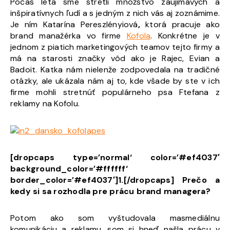
Počas leta sme stretli množstvo zaujímavých a
inšpiratívnych ľudí a s jedným z nich vás aj zoznámime.
Je ním Katarína Pereszlényiová
,
ktorá pracuje ako
brand manažérka vo firme
Kofola
. Konkrétne je v
jednom z piatich marketingových teamov tejto firmy a
má na starosti značky vôd ako je Rajec, Evian a
Badoit. Katka nám nielenže zodpovedala na tradičné
otázky, ale ukázala nám aj to, kde všade by ste v ich
firme mohli stretnúť populárneho psa Ftefana z
reklamy na Kofolu.
[dropcaps type=’normal‘ color=’#ef4037′
background_color=’#ffffff‘
border_color=’#ef4037′]1.[/dropcaps]
Prečo a
kedy si sa rozhodla pre prácu brand managera?
Potom ako som vyštudovala masmediálnu
komunikáciu a reklamu, som si hneď našla prácu v