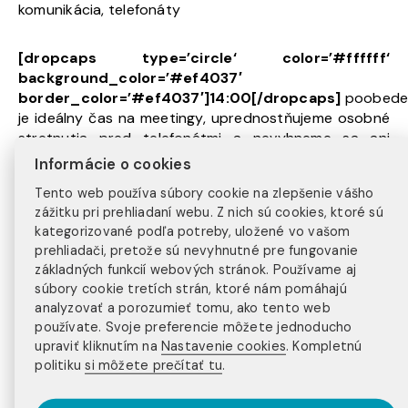
komunikácia, telefonáty
[dropcaps type=’circle‘ color=’#ffffff‘
background_color=’#ef4037′
border_color=’#ef4037′]14:00[/dropcaps]
poobed
je ideálny čas na meetingy, uprednostňujeme osobné
stretnutia pred telefonátmi a nevyhneme sa ani
administratíve
Informácie o cookies
Tento web používa súbory cookie na zlepšenie vášho
[dropcaps type=’circle‘ color=’#ffffff‘
zážitku pri prehliadaní webu. Z nich sú cookies, ktoré sú
background_color=’#ef4037′
kategorizované podľa potreby, uložené vo vašom
border_color=’#ef4037′]17:30[/dropcaps]
odchod
prehliadači, pretože sú nevyhnutné pre fungovanie
základných funkcií webových stránok. Používame aj
z práce
súbory cookie tretích strán, ktoré nám pomáhajú
analyzovať a porozumieť tomu, ako tento web
[dropcaps type=’circle‘ color=’#ffffff‘
používate. Svoje preferencie môžete jednoducho
background_color=’#ef4037′
upraviť kliknutím na
Nastavenie cookies
. Kompletnú
border_color=’#ef4037′]18:00[/dropcaps]
priestor
politiku
si môžete prečítať tu
.
na stretnutie s priateľmi, beh v prírode, posledná
príležitosť hodiť veci do práčky (lebo potom už rušíme