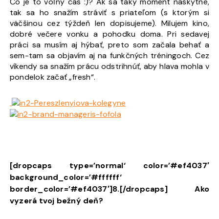
Čo je to voľný čas :)? Ak sa taký moment naskytne,
tak sa ho snažím stráviť s priateľom (s ktorým si
väčšinou cez týždeň len dopisujeme). Milujem kino,
dobré večere vonku a pohodku doma. Pri sedavej
práci sa musím aj hýbať, preto som začala behať a
sem-tam sa objavím aj na funkčných tréningoch. Cez
víkendy sa snažím prácu odstrihnúť, aby hlava mohla v
pondelok začať „fresh“.
[dropcaps type=’normal‘ color=’#ef4037′
background_color=’#ffffff‘
border_color=’#ef4037′]8.[/dropcaps] Ako
vyzerá tvoj bežný deň?