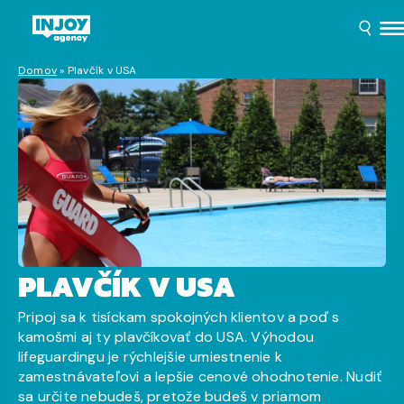
Domov
»
Plavčík v USA
PLAVČÍK V USA
Pripoj sa k tisíckam spokojných klientov a poď s
kamošmi aj ty plavčíkovať do USA. Výhodou
lifeguardingu je rýchlejšie umiestnenie k
zamestnávateľovi a lepšie cenové ohodnotenie. Nudiť
sa určite nebudeš, pretože budeš v priamom