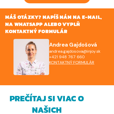
MÁŠ OTÁZKY? NAPÍŠ NÁM NA E-MAIL,
NA WHATSAPP ALEBO VYPLŇ
KONTAKTNÝ FORMULÁR
Andrea Gajdošová
andrea.gajdosova@injoy.sk
+421 948 767 660
KONTAKTNÝ FORMULÁR
PREČÍTAJ SI VIAC O
NAŠICH