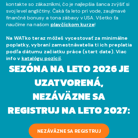
kontakte so zákazníkmi, čo je najlepšia šanca zvýšiť si
svoj level angličtiny. Čaká ťa leto pri vode, zaujímavé
finančné bonusy a tona zábavy v USA. Všetko ťa
naučíme na našom
plavčíckom kurze
!
Na WATko teraz môžeš vycestovať za minimálne
poplatky, vybraní zamestnávatelia ti ich preplatia
podľa dátumu začiatku práce (start date). Viac
info v
katalógu pozícií
.
SEZÓNA NA LETO 2026 JE
UZATVORENÁ,
NEZÁVÄZNE SA
REGISTRUJ NA LETO 2027:
NEZÁVÄZNE SA REGISTRUJ