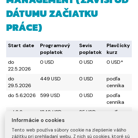
DÁTUMU ZAČIATKU
PRÁCE)
Start date
Programový
Sevis
Plavčícky
poplatok
poplatok
kurz
do
0 USD
0 USD
0 USD*
22.5.2026
do
449 USD
0 USD
podľa
29.5.2026
cenníka
do 5.6.2026
599 USD
0 USD
podľa
cenníka
od 6.6. –
1349 USD
35 USD
podľa
25.6.2026
cenníka
Informácie o cookies
Tento web používa súbory cookie na zlepšenie vášho
zážitku pri prehliadaní webu. Z nich sú cookies, ktoré sú