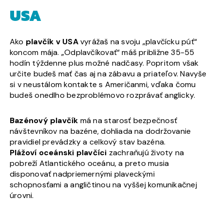
USA
Ako
plavčík v USA
vyrážaš na svoju „plavčícku púť“
koncom mája. „Odplavčíkovať“ máš približne 35-55
hodín týždenne plus možné nadčasy. Popritom však
určite budeš mať čas aj na zábavu a priateľov. Navyše
si v neustálom kontakte s Američanmi, vďaka čomu
budeš onedlho bezproblémovo rozprávať anglicky.
Bazénový plavčík
má na starosť bezpečnosť
návštevníkov na bazéne, dohliada na dodržovanie
pravidiel prevádzky a celkový stav bazéna.
Plážoví oceánski plavčíci
zachraňujú životy na
pobreží Atlantického oceánu, a preto musia
disponovať nadpriemernými plaveckými
schopnosťami a angličtinou na vyššej komunikačnej
úrovni.