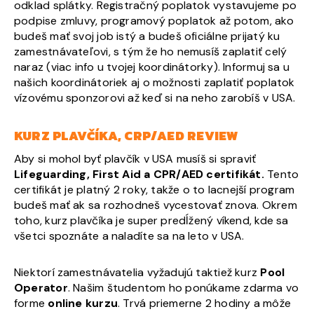
odklad splátky. Registračný poplatok vystavujeme po
podpise zmluvy, programový poplatok až potom, ako
budeš mať svoj job istý a budeš oficiálne prijatý ku
zamestnávateľovi, s tým že ho nemusíš zaplatiť celý
naraz (viac info u tvojej koordinátorky). Informuj sa u
našich koordinátoriek aj o možnosti zaplatiť poplatok
vízovému sponzorovi až keď si na neho zarobíš v USA.
KURZ PLAVČÍKA, CRP/AED REVIEW
Aby si mohol byť plavčík v USA musíš si spraviť
Lifeguarding, First Aid a CPR/AED certifikát.
Tento
certifikát je platný 2 roky, takže o to lacnejší program
budeš mať ak sa rozhodneš vycestovať znova. Okrem
toho, kurz plavčíka je super predĺžený víkend, kde sa
všetci spoznáte a naladíte sa na leto v USA.
Niektorí zamestnávatelia vyžadujú taktiež kurz
Pool
Operator
. Našim študentom ho ponúkame zdarma vo
forme
online kurzu
. Trvá priemerne 2 hodiny a môže