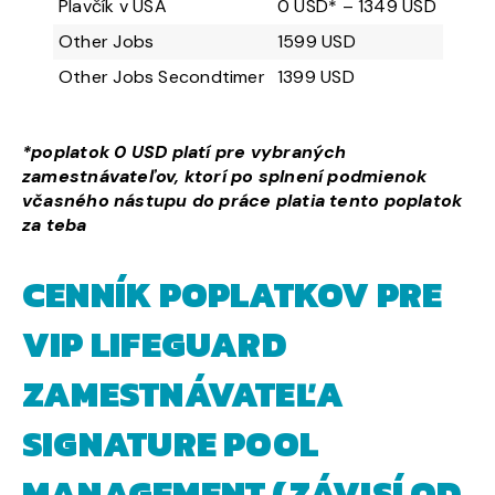
Plavčík v USA
0 USD* – 1349 USD
Other Jobs
1599 USD
Other Jobs Secondtimer
1399 USD
*poplatok 0 USD platí pre vybraných
zamestnávateľov, ktorí po splnení podmienok
včasného nástupu do práce platia tento poplatok
za teba
CENNÍK POPLATKOV PRE
VIP LIFEGUARD
ZAMESTNÁVATEĽA
SIGNATURE POOL
MANAGEMENT (ZÁVISÍ OD