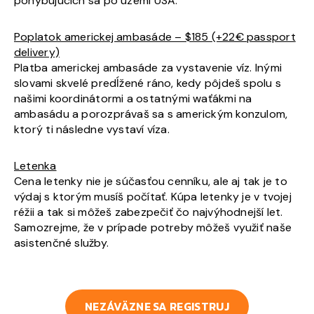
pohybujúcich sa po území USA.
Poplatok americkej ambasáde – $185 (+22€ passport
delivery)
Platba americkej ambasáde za vystavenie víz. Inými
slovami skvelé predĺžené ráno, kedy pôjdeš spolu s
našimi koordinátormi a ostatnými waťákmi na
ambasádu a porozprávaš sa s americkým konzulom,
ktorý ti následne vystaví víza.
Letenka
Cena letenky nie je súčasťou cenníku, ale aj tak je to
výdaj s ktorým musíš počítať. Kúpa letenky je v tvojej
réžii a tak si môžeš zabezpečiť čo najvýhodnejší let.
Samozrejme, že v prípade potreby môžeš využiť naše
asistenčné služby.
NEZÁVÄZNE SA REGISTRUJ