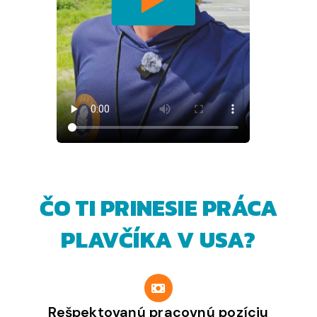
ČO TI PRINESIE PRÁCA
PLAVČÍKA V USA?
Rešpektovanú pracovnú pozíciu