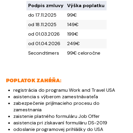
Podpis zmluvy
Výška poplatku
do 17.11.2025
99€
od 18.11.2025
149€
od 01.03.2026
199€
od 01.04.2026
249€
Secondtimers
99€ celoročne
POPLATOK ZAHŔŇA:
registrácia do programu Work and Travel USA
asistencia s výberom zamestnávateľa
zabezpečenie prijímacieho procesu do
zamestnania
zaistenie platného formuláru Job Offer
asistencia pri získavaní formuláru DS-2019
odoslanie programovej prihlášky do USA