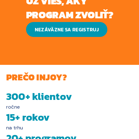
UŽ VIEŠ, AKÝ
PROGRAM ZVOLIŤ?
NEZÁVÄZNE SA REGISTRUJ
PREČO INJOY?
300+ klientov
ročne
15+ rokov
na trhu
20+ programov