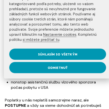
*lifeguard kurz preplatený šekom v USA do
kategorizované podľa potreby, uložené vo vašom
30.6.2026
prehliadači, pretože sú nevyhnutné pre fungovanie
základných funkcií webových stránok. Používame aj
Z tvojej výplaty ti nestrhávame nič, všetko, čo si v USA
súbory cookie tretích strán, ktoré nám pomáhajú
analyzovať a porozumieť tomu, ako tento web
zarobíš je tvoje. A ak si v USA nájdeš second job,
používate. Svoje preferencie môžete jednoducho
žiadne poplatky navyše u nás neplatíš. 🙂
upraviť kliknutím na
Nastavenie cookies
. Kompletnú
politiku
si môžete prečítať tu
.
Poplatok zahŕňa:
SÚHLASÍM SO VŠETKÝM
formulár DS-2019 od vízového sponzora –
„oprávnenie“ v USA legálne pracovať a pobývať
zdravotné POISTENIE
počas pracovnej časti
ODMIETNUŤ
virtuálna orientácia vízového sponzora pred
odletom do USA
nonstop asistenčnú službu vízového sponzora
počas pobytu v USA
Poplatky u nás neplatíš samozrejme naraz, ale
POSTUPNE
a vždy sa vieme dohodnúť ak potrebuješ