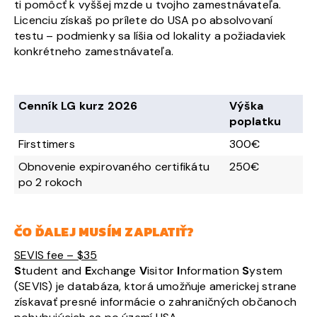
ti pomôcť k vyššej mzde u tvojho zamestnávateľa.
Licenciu získaš po prílete do USA po absolvovaní
testu – podmienky sa líšia od lokality a požiadaviek
konkrétneho zamestnávateľa.
Cenník LG kurz 2026
Výška
poplatku
Firsttimers
300€
Obnovenie expirovaného certifikátu
250€
po 2 rokoch
ČO ĎALEJ MUSÍM ZAPLATIŤ?
SEVIS fee – $35
S
tudent and
E
xchange
V
isitor
I
nformation
S
ystem
(SEVIS) je databáza, ktorá umožňuje americkej strane
získavať presné informácie o zahraničných občanoch