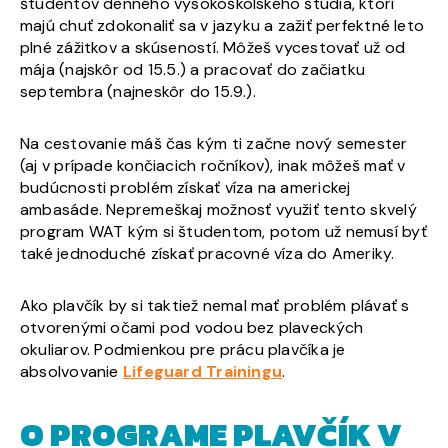
študentov denného vysokoškolského štúdia, ktorí
majú chuť zdokonaliť sa v jazyku a zažiť perfektné leto
plné zážitkov a skúseností. Môžeš vycestovať už od
mája (najskôr od 15.5.) a pracovať do začiatku
septembra (najneskôr do 15.9.).
Na cestovanie máš čas kým ti začne nový semester
(aj v prípade končiacich ročníkov), inak môžeš mať v
budúcnosti problém získať víza na americkej
ambasáde. Nepremeškaj možnosť využiť tento skvelý
program WAT kým si študentom, potom už nemusí byť
také jednoduché získať pracovné víza do Ameriky.
Ako plavčík by si taktiež nemal mať problém plávať s
otvorenými očami pod vodou bez plaveckých
okuliarov. Podmienkou pre prácu plavčíka je
absolvovanie
Lifeguard Trainingu
.
O PROGRAME PLAVČÍK V